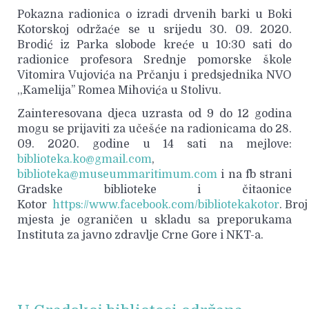
Pokazna radionica o izradi drvenih barki u Boki
Kotorskoj održaće se u srijedu 30. 09. 2020.
Brodić iz Parka slobode kreće u 10:30 sati do
radionice profesora Srednje pomorske škole
Vitomira Vujovića na Prčanju i predsjednika NVO
,,Kamelija’’ Romea Mihovića u Stolivu.
Zainteresovana djeca uzrasta od 9 do 12 godina
mogu se prijaviti za učešće na radionicama do 28.
09. 2020. godine u 14 sati na mejlove:
biblioteka.ko@gmail.com
,
biblioteka@museummaritimum.com
i na fb strani
Gradske biblioteke i čitaonice
Kotor
https://www.facebook.com/bibliotekakotor
. Broj
mjesta je ograničen u skladu sa preporukama
Instituta za javno zdravlje Crne Gore i NKT-a.