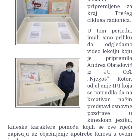
pripremljene za
kraj Trećeg
ciklusa radionica.
U tom periodu,
imali smo priliku
da odgledamo
video lekciju koju
je pripremila
Andrea Obradović
iz JU O.Š.
,,Njegoš’' Kotor,
odjeljenje II/1 koja
se potrudila da na
kreativan način
predstavi osnovne
pozdrave u
kineskom jeziku,
kineske karaktere pomoću kojih se ove riječi
zapisuju uz objašnjenje upotrebe tonova u ovom