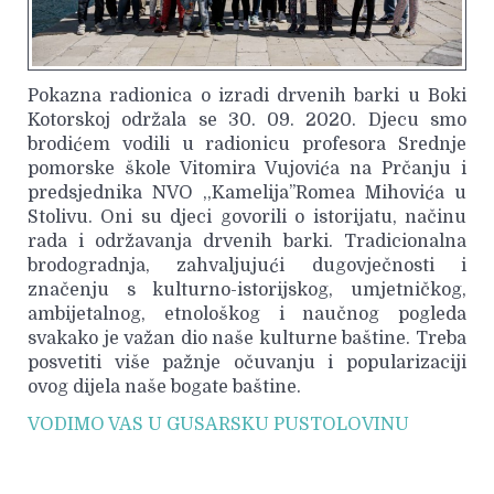
Pokazna radionica o izradi drvenih barki u Boki
Kotorskoj održala se 30. 09. 2020. Djecu smo
brodićem vodili u radionicu profesora Srednje
pomorske škole Vitomira Vujovića na Prčanju i
predsjednika NVO ,,Kamelija’’Romea Mihovića u
Stolivu. Oni su djeci govorili o istorijatu, načinu
rada i održavanja drvenih barki. Tradicionalna
brodogradnja, zahvaljujući dugovječnosti i
značenju s kulturno-istorijskog, umjetničkog,
ambijetalnog, etnološkog i naučnog pogleda
svakako je važan dio naše kulturne baštine. Treba
posvetiti više pažnje očuvanju i popularizaciji
ovog dijela naše bogate baštine.
VODIMO VAS U GUSARSKU PUSTOLOVINU