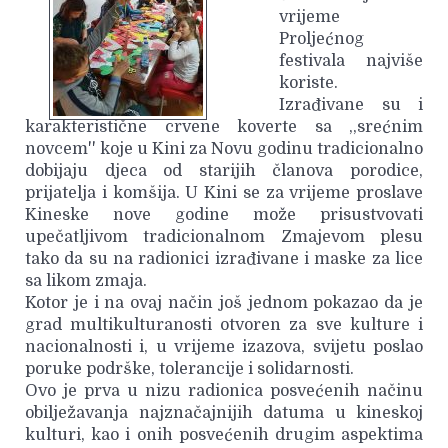
vrijeme
Proljećnog
festivala najviše
koriste.
Izrađivane su i
karakteristične crvene koverte sa ,,srećnim
novcem'' koje u Kini za Novu godinu tradicionalno
dobijaju djeca od starijih članova porodice,
prijatelja i komšija. U Kini se za vrijeme proslave
Kineske nove godine može prisustvovati
upečatljivom tradicionalnom Zmajevom plesu
tako da su na radionici izrađivane i maske za lice
sa likom zmaja.
Kotor je i na ovaj način još jednom pokazao da je
grad multikulturanosti otvoren za sve kulture i
nacionalnosti i, u vrijeme izazova, svijetu poslao
poruke podrške, tolerancije i solidarnosti.
Ovo je prva u nizu radionica posvećenih načinu
obilježavanja najznačajnijih datuma u kineskoj
kulturi, kao i onih posvećenih drugim aspektima