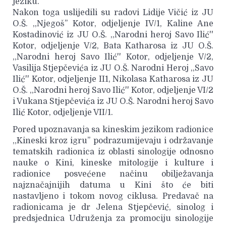
jeziku.
Nakon toga uslijedili su radovi Lidije Vičić iz JU
O.Š. ,,Njegoš’’ Kotor, odjeljenje IV/1, Kaline Ane
Kostadinović iz JU O.Š. ,,Narodni heroj Savo Ilić''
Kotor, odjeljenje V/2, Bata Katharosa iz JU O.Š.
,,Narodni heroj Savo Ilić'' Kotor, odjeljenje V/2,
Vasilija Stjepčevića iz JU O.Š. Narodni Heroj ,,Savo
Ilić'' Kotor, odjeljenje II1, Nikolasa Katharosa iz JU
O.Š. ,,Narodni heroj Savo Ilić'' Kotor, odjeljenje VI/2
i Vukana Stjepčevića iz JU O.Š. Narodni heroj Savo
Ilić Kotor, odjeljenje VII/1.
Pored upoznavanja sa kineskim jezikom radionice
,,Kineski kroz igru’’ podrazumijevaju i održavanje
tematskih radionica iz oblasti sinologije odnosno
nauke o Kini, kineske mitologije i kulture i
radionice posvećene načinu obilježavanja
najznačajnijih datuma u Kini što će biti
nastavljeno i tokom novog ciklusa. Predavač na
radionicama je dr Jelena Stjepčević, sinolog i
predsjednica Udruženja za promociju sinologije