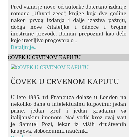
Pred vama je novo, od autorke doterano izdanje
romana „Uhvati zeca“, knjige koja dve godine
nakon prvog izdanja i dalje izaziva pažnju,
dobija nove čitateljke i čitaoce i brojne
inostrane prevode. Roman prepoznat kao delo
koje uverljivo progovara o...
Detaljnije...
ČOVEK U CRVENOM KAPUTU
ČOVEK U CRVENOM KAPUTU
U leto 1885. tri Francuza dolaze u London na
nekoliko dana u intelektualnu kupovinu: jedan
princ, jedan grof i jedan građanin sa
italijanskim imenom. Naš vodič kroz ovaj svet
je Samuel Pozi, lekar iz viših društvenih
krugova, slobodoumni naučnik...