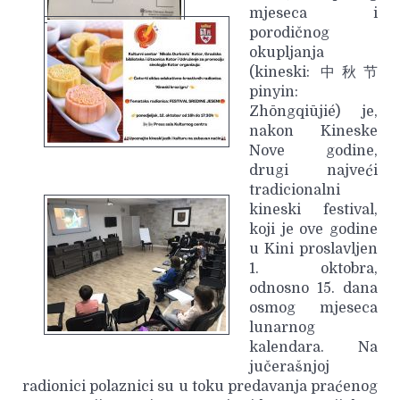
mjeseca i
porodičnog
okupljanja
(kineski: 中秋节
pinyin:
Zhōngqiūjié) je,
nakon Kineske
Nove godine,
drugi najveći
tradicionalni
kineski festival,
koji je ove godine
u Kini proslavljen
1. oktobra,
odnosno 15. dana
osmog mjeseca
lunarnog
kalendara. Na
jučerašnjoj
radionici polaznici su u toku predavanja praćenog