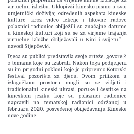
polaznici pripremili za vrijeme kućne izolacije za
virtuelnu izložbu. Uklopivši kinesko pismo u svoj
umjetnički doživljaj određenih aspekata kineske
kulture, kroz video lekcije i likovne radove
polaznici radionice obilježili su značajne datume
u kineskoj kulturi koji su se za virjeme trajanja
virtuelne izložbe obilježavali u Kini i svijetu.” –
navodi Stjepčević.
Djeca su publici predstavila svoje crteže, govoreći
o temama koje su izabrali. Nakon toga podijeljeni
su im prigodni pokloni koje je pripremio Kotorski
festival pozorišta za djecu. Ovom prilikom u
izlagačkom prostoru mogli su se vidjeti i
tradicionalni kineski ukrasi, poruke i čestitke na
kineskom jeziku koje su polaznici radionice
napravili na tematskoj radionici održanoj u
februaru 2020. posvećenoj obilježavanju Kineske
nove godine.