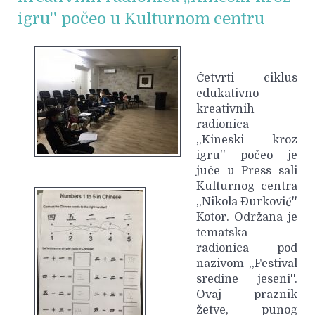
igru'' počeo u Kulturnom centru
Četvrti ciklus
edukativno-
kreativnih
radionica
,,Kineski kroz
igru'' počeo je
juče u Press sali
Kulturnog centra
,,Nikola Đurković''
Kotor. Održana je
tematska
radionica pod
nazivom ,,Festival
sredine jeseni''.
Ovaj praznik
žetve, punog