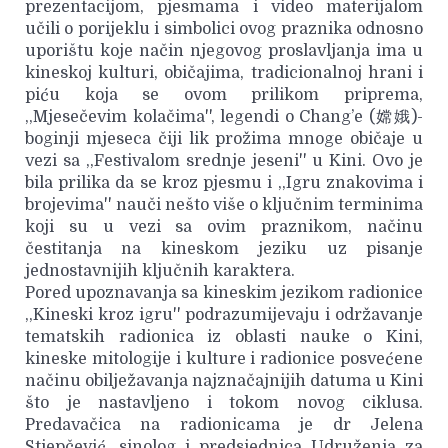
prezentacijom, pjesmama i video materijalom
učili o porijeklu i simbolici ovog praznika odnosno
uporištu koje način njegovog proslavljanja ima u
kineskoj kulturi, običajima, tradicionalnoj hrani i
piću koja se ovom prilikom priprema,
,,Mjesečevim kolačima'', legendi o Chang’e (嫦娥)-
boginji mjeseca čiji lik prožima mnoge običaje u
vezi sa ,,Festivalom srednje jeseni'' u Kini. Ovo je
bila prilika da se kroz pjesmu i ,,Igru znakovima i
brojevima'' nauči nešto više o ključnim terminima
koji su u vezi sa ovim praznikom, načinu
čestitanja na kineskom jeziku uz pisanje
jednostavnijih ključnih karaktera.
Pored upoznavanja sa kineskim jezikom radionice
,,Kineski kroz igru'' podrazumijevaju i održavanje
tematskih radionica iz oblasti nauke o Kini,
kineske mitologije i kulture i radionice posvećene
načinu obilježavanja najznačajnijih datuma u Kini
što je nastavljeno i tokom novog ciklusa.
Predavačica na radionicama je dr Jelena
Stjepčević, sinolog i predsjednica Udruženja za