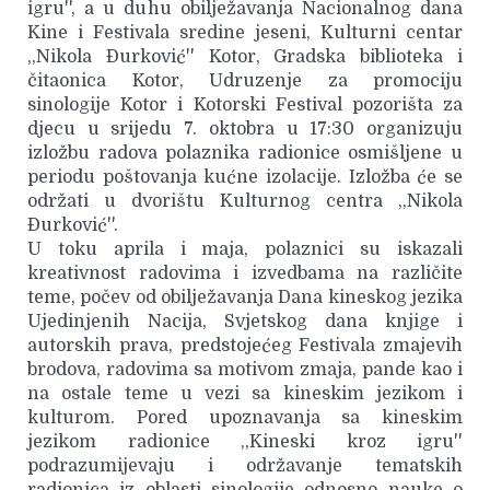
igru'', a u duhu obilježavanja Nacionalnog dana
Kine i Festivala sredine jeseni, Kulturni centar
,,Nikola Đurković'' Kotor, Gradska biblioteka i
čitaonica Kotor, Udruzenje za promociju
sinologije Kotor i Kotorski Festival pozorišta za
djecu u srijedu 7. oktobra u 17:30 organizuju
izložbu radova polaznika radionice osmišljene u
periodu poštovanja kućne izolacije. Izložba će se
održati u dvorištu Kulturnog centra ,,Nikola
Đurković''.
U toku aprila i maja, polaznici su iskazali
kreativnost radovima i izvedbama na različite
teme, počev od obilježavanja Dana kineskog jezika
Ujedinjenih Nacija, Svjetskog dana knjige i
autorskih prava, predstojećeg Festivala zmajevih
brodova, radovima sa motivom zmaja, pande kao i
na ostale teme u vezi sa kineskim jezikom i
kulturom. Pored upoznavanja sa kineskim
jezikom radionice ,,Kineski kroz igru''
podrazumijevaju i održavanje tematskih
radionica iz oblasti sinologije odnosno nauke o