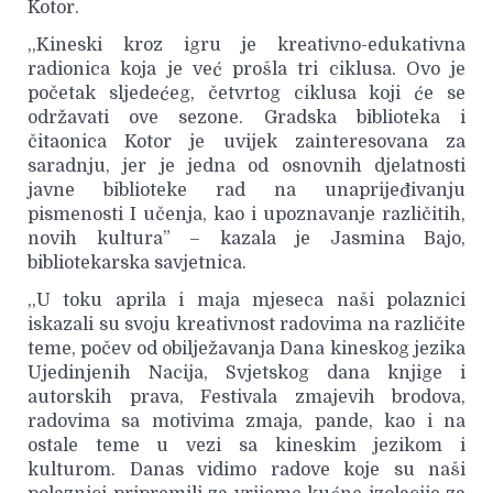
Kotor.
,,Kineski kroz igru je kreativno-edukativna
radionica koja je već prošla tri ciklusa. Ovo je
početak sljedećeg, četvrtog ciklusa koji će se
održavati ove sezone. Gradska biblioteka i
čitaonica Kotor je uvijek zainteresovana za
saradnju, jer je jedna od osnovnih djelatnosti
javne biblioteke rad na unaprijeđivanju
pismenosti I učenja, kao i upoznavanje različitih,
novih kultura” – kazala je Jasmina Bajo,
bibliotekarska savjetnica.
,,U toku aprila i maja mjeseca naši polaznici
iskazali su svoju kreativnost radovima na različite
teme, počev od obilježavanja Dana kineskog jezika
Ujedinjenih Nacija, Svjetskog dana knjige i
autorskih prava, Festivala zmajevih brodova,
radovima sa motivima zmaja, pande, kao i na
ostale teme u vezi sa kineskim jezikom i
kulturom. Danas vidimo radove koje su naši