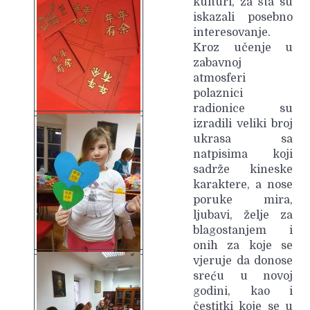
kulturi, za šta su
iskazali posebno
interesovanje.
Kroz učenje u
zabavnoj
atmosferi
polaznici
radionice su
izradili veliki broj
ukrasa sa
natpisima koji
sadrže kineske
karaktere, a nose
poruke mira,
ljubavi, želje za
blagostanjem i
onih za koje se
vjeruje da donose
sreću u novoj
godini, kao i
čestitki koje se u