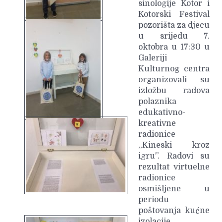
sinologije Kotor i
Kotorski Festival
pozorišta za djecu
u srijedu 7.
oktobra u 17:30 u
Galeriji
Kulturnog centra
organizovali su
izložbu radova
polaznika
edukativno-
kreativne
radionice
,,Kineski kroz
igru'’. Radovi su
rezultat virtuelne
radionice
osmišljene u
periodu
poštovanja kućne
izolacije,