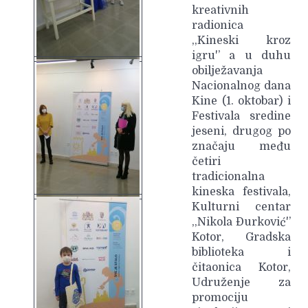
kreativnih
radionica
,,Kineski kroz
igru'’ a u duhu
obilježavanja
Nacionalnog dana
Kine (1. oktobar) i
Festivala sredine
jeseni, drugog po
značaju među
četiri
tradicionalna
kineska festivala,
Kulturni centar
,,Nikola Đurković'’
Kotor, Gradska
biblioteka i
čitaonica Kotor,
Udruženje za
promociju