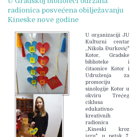
U Gradskoj biblioteci održana
radionica posvećena obilježavanju
Kineske nove godine
U organizaciji JU
Kulturni centar
,,Nikola Đurković"
Kotor, Gradske
biblioteke i
čitaonice Kotor i
Udruženja za
promociju
sinologije Kotor u
okviru Trećeg
ciklusa
edukativno-
kreativnih
radionica
,,Kineski kroz
igru", u petak 7.