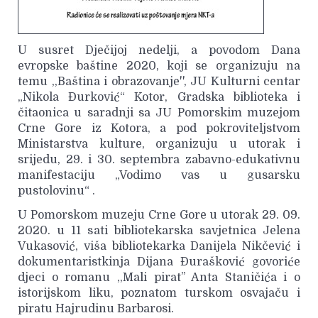
U susret Dječijoj nedelji, a povodom Dana
evropske baštine 2020, koji se organizuju na
temu ,,Baština i obrazovanje'', JU Kulturni centar
„Nikola Đurković“ Kotor, Gradska biblioteka i
čitaonica u saradnji sa JU Pomorskim muzejom
Crne Gore iz Kotora, a pod pokroviteljstvom
Ministarstva kulture, organizuju u utorak i
srijedu, 29. i 30. septembra zabavno-edukativnu
manifestaciju „Vodimo vas u gusarsku
pustolovinu“ .
U Pomorskom muzeju Crne Gore u utorak 29. 09.
2020. u 11 sati bibliotekarska savjetnica Jelena
Vukasović, viša bibliotekarka Danijela Nikčević i
dokumentaristkinja Dijana Đurašković govoriće
djeci o romanu ,,Mali pirat’’ Anta Staničića i o
istorijskom liku, poznatom turskom osvajaču i
piratu Hajrudinu Barbarosi.