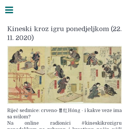
Kineski kroz igru ponedjeljkom (22.
11. 2020)
Riječ sedmice: crveno-🧧红Hóng - i kakve veze ima
sa svilom?
Na online radionici #kineskikrozigru