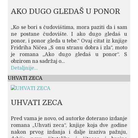
AKO DUGO GLEDAŠ U PONOR
„Ko se bori s čudovištima, mora paziti da i sam
ne postane čudovište. I ako dugo gledaš u
ponor, i ponor gleda u tebe.“ Ovaj citat iz knjige
Fridriha Ničea „S onu stranu dobra i zla“, moto
je romana „Ako dugo gledaš u ponor“. S
obzirom na sadržaj o...
Detaljnije...
UHVATI ZECA
UHVATI ZECA
Pred vama je novo, od autorke doterano izdanje
romana „Uhvati zeca“, knjige koja dve godine
nakon prvog izdanja i dalje izaziva pažnju,