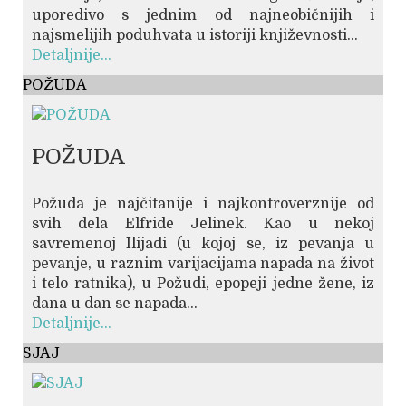
uporedivo s jednim od najneobičnijih i
najsmelijih poduhvata u istoriji književnosti...
Detaljnije...
POŽUDA
POŽUDA
Požuda je najčitanije i najkontroverznije od
svih dela Elfride Jelinek. Kao u nekoj
savremenoj Ilijadi (u kojoj se, iz pevanja u
pevanje, u raznim varijacijama napada na život
i telo ratnika), u Požudi, epopeji jedne žene, iz
dana u dan se napada...
Detaljnije...
SJAJ