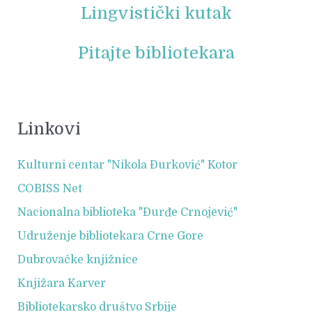
Lingvistički kutak
Pitajte bibliotekara
Linkovi
Kulturni centar "Nikola Đurković" Kotor
COBISS Net
Nacionalna biblioteka "Đurđe Crnojević"
Udruženje bibliotekara Crne Gore
Dubrovačke knjižnice
Knjižara Karver
Bibliotekarsko društvo Srbije