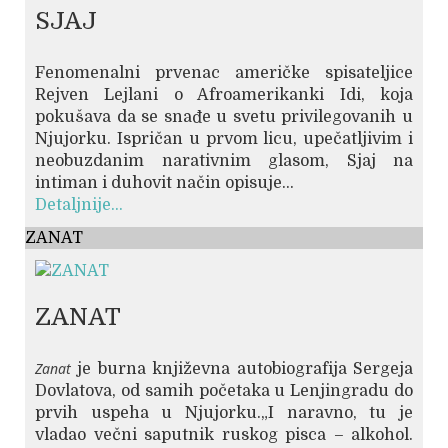
SJAJ
Fenomenalni prvenac američke spisateljice
Rejven Lejlani o Afroamerikanki Idi, koja
pokušava da se snađe u svetu privilegovanih u
Njujorku. Ispričan u prvom licu, upečatljivim i
neobuzdanim narativnim glasom, Sjaj na
intiman i duhovit način opisuje...
Detaljnije...
ZANAT
ZANAT
Zanat
je burna književna autobiografija Sergeja
Dovlatova, od samih početaka u Lenjingradu do
prvih uspeha u Njujorku.„I naravno, tu je
vladao večni saputnik ruskog pisca – alkohol.