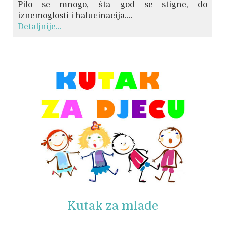
Pilo se mnogo, šta god se stigne, do
iznemoglosti i halucinacija....
Detaljnije...
© Free
Joomla! 3 Modules
- by
VinaGecko.com
Kutak za mlade