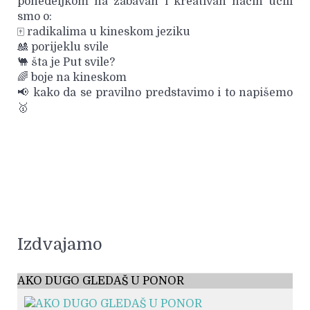
ponedeljkom na zabavan i kreativan način učili
smo o:
🀄️ radikalima u kineskom jeziku
🎎 porijeklu svile
🐫 šta je Put svile?
🌈 boje na kineskom
📢 kako da se pravilno predstavimo i to napišemo
🥇
Izdvajamo
AKO DUGO GLEDAŠ U PONOR