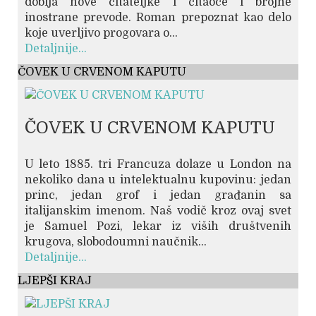
dobija nove čitateljke i čitaoce i brojne
inostrane prevode. Roman prepoznat kao delo
koje uverljivo progovara o...
Detaljnije...
ČOVEK U CRVENOM KAPUTU
ČOVEK U CRVENOM KAPUTU
U leto 1885. tri Francuza dolaze u London na
nekoliko dana u intelektualnu kupovinu: jedan
princ, jedan grof i jedan građanin sa
italijanskim imenom. Naš vodič kroz ovaj svet
je Samuel Pozi, lekar iz viših društvenih
krugova, slobodoumni naučnik...
Detaljnije...
LJEPŠI KRAJ