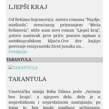
LJEPŠI KRAJ
Od Bekima Sejranovića, autora romana ‘’Nigdje,
niotkuda’’, ovenčanog priznanjem “Meša
Selimović”, stiže nam novi roman “Ljepši kraj”,
gotovo nastavak prve priče, ponovo ispisan u
autobiografskom ključu.Ove dve knjige
povezuje emigrantski život junaka na...
Detaljnije...
TARANTULA
TARANTULA
Umetnička misija Boba Dilana jeste „turneja
bez kraja“, a njegovo delo, delo je u
neprekidnom i neprolaznom nastajanju; po
tome je, bez imalo nasilnog učitavanja,