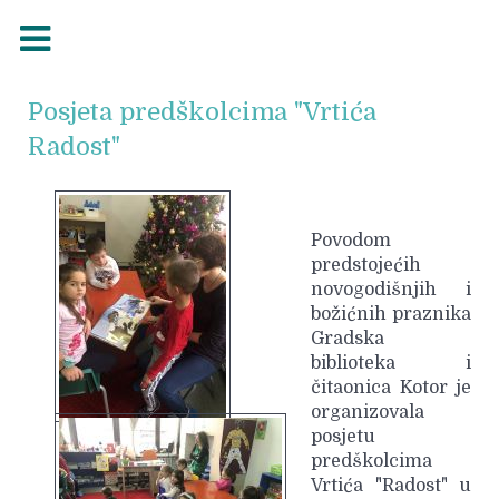
Posjeta predškolcima "Vrtića
Radost"
Povodom
predstojećih
novogodišnjih i
božićnih praznika
Gradska
biblioteka i
čitaonica Kotor je
organizovala
posjetu
predškolcima
Vrtića "Radost" u