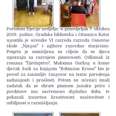
Povodom Dječije nedjelje, u ponedjeljak 7. oktobra
2019. godine, Gradska biblioteka i čitaonica Kotor
ugostila je učenike VI razreda razreda Osnovne
škole „Njegoš" i njihove razredne starješine.
Posjeta je osmišljena sa ciljem da se djeca
upoznaju sa razvojem pismenosti. Odlomak iz
romana "Djetinjstvo", Maksima Gorkog u kome
dječak žudi za knjigom "Robinzon Kruso" bio je
povod za zanimljiv razgovor na temu poređenja
sadašnjosti i prošlosti. Potom su učenici imali
zadatak da se obrate pismom junaku priče i
predstave mu savremeno digitalno doba, te
pokazali izuzetnu kreativnost, maštovitost i
ozbiljnost u razmišljanju.