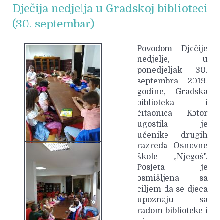
Dječija nedjelja u Gradskoj biblioteci
(30. septembar)
Povodom Dječije
nedjelje, u
ponedjeljak 30.
septembra 2019.
godine, Gradska
biblioteka i
čitaonica Kotor
ugostila je
učenike drugih
razreda Osnovne
škole „Njegoš".
Posjeta je
osmišljena sa
ciljem da se djeca
upoznaju sa
radom biblioteke i