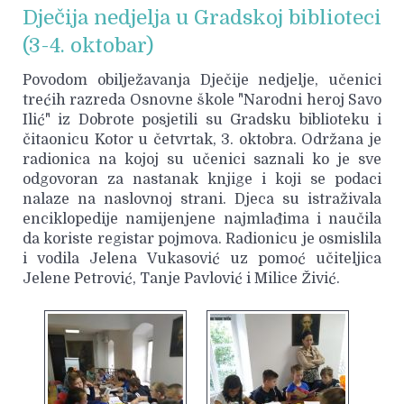
Dječija nedjelja u Gradskoj biblioteci
(3-4. oktobar)
Povodom obilježavanja Dječije nedjelje, učenici
trećih razreda Osnovne škole "Narodni heroj Savo
Ilić" iz Dobrote posjetili su Gradsku biblioteku i
čitaonicu Kotor u četvrtak, 3. oktobra. Održana je
radionica na kojoj su učenici saznali ko je sve
odgovoran za nastanak knjige i koji se podaci
nalaze na naslovnoj strani. Djeca su istraživala
enciklopedije namijenjene najmlađima i naučila
da koriste registar pojmova. Radionicu je osmislila
i vodila Jelena Vukasović uz pomoć učiteljica
Jelene Petrović, Tanje Pavlović i Milice Živić.