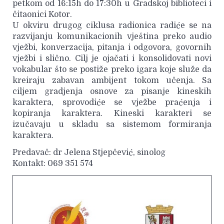
petkom od 16:15h do 17:30h u Gradskoj biblioteci i
čitaonici Kotor.
U okviru drugog ciklusa radionica radiće se na
razvijanju komunikacionih vještina preko audio
vježbi, konverzacija, pitanja i odgovora, govornih
vježbi i slično. Cilj je ojačati i konsolidovati novi
vokabular što se postiže preko igara koje služe da
kreiraju zabavan ambijent tokom učenja. Sa
ciljem gradjenja osnove za pisanje kineskih
karaktera, sprovodiće se vježbe praćenja i
kopiranja karaktera. Kineski karakteri se
izučavaju u skladu sa sistemom formiranja
karaktera.
Predavač: dr Jelena Stjepčević, sinolog
Kontakt: 069 351 574