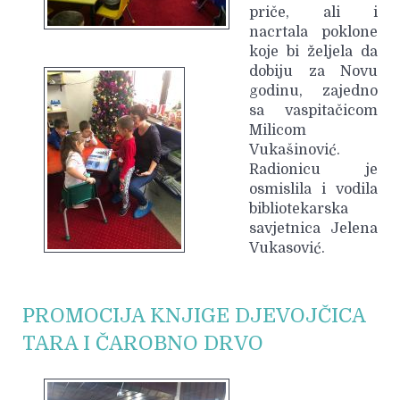
priče, ali i
nacrtala poklone
koje bi željela da
dobiju za Novu
godinu, zajedno
sa vaspitačicom
Milicom
Vukašinović.
Radionicu je
osmislila i vodila
bibliotekarska
savjetnica Jelena
Vukasović.
PROMOCIJA KNJIGE DJEVOJČICA
TARA I ČAROBNO DRVO