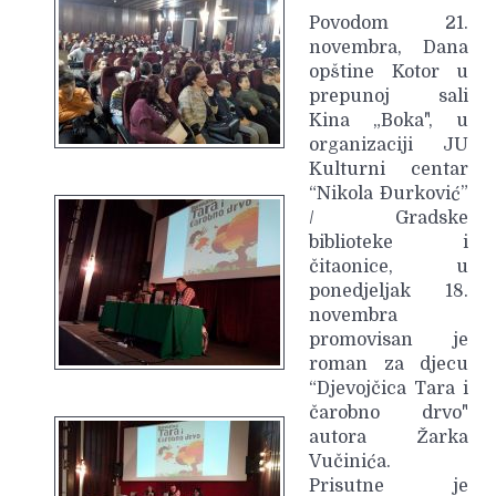
Povodom 21.
novembra, Dana
opštine Kotor u
prepunoj sali
Kina „Boka", u
organizaciji JU
Kulturni centar
“Nikola Đurković”
/ Gradske
biblioteke i
čitaonice, u
ponedjeljak 18.
novembra
promovisan je
roman za djecu
“Djevojčica Tara i
čarobno drvo"
autora Žarka
Vučinića.
Prisutne je