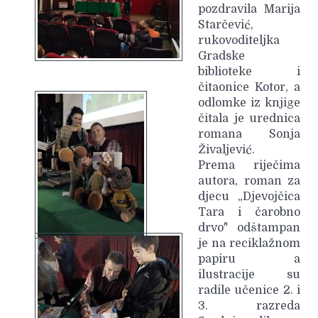
pozdravila Marija
Starčević,
rukovoditeljka
Gradske
biblioteke i
čitaonice Kotor, a
odlomke iz knjige
čitala je urednica
romana Sonja
Živaljević.
Prema riječima
autora, roman za
djecu „Djevojčica
Tara i čarobno
drvo" odštampan
je na reciklažnom
papiru a
ilustracije su
radile učenice 2. i
3. razreda