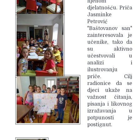
njenom
djelatnošću. Priča
Jasminke
Petrović
"Baštovanov san"
zainteresovala je
učenike, tako da
su aktivno
učestvovali u
analizi i
ilustrovanju
priče. Cilj
radionice da se
djeci ukaže na
važnost čitanja,
pisanja i likovnog
izražavanja u
potpunosti je
postignut.