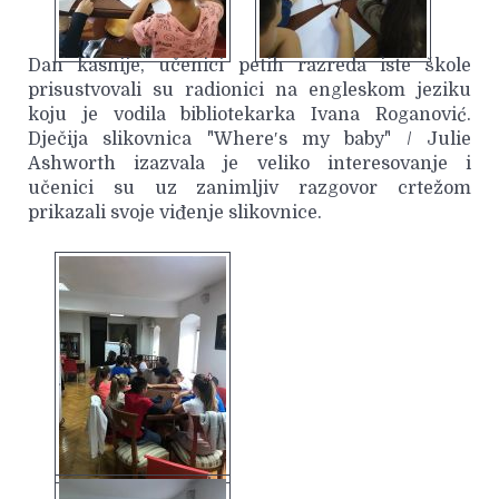
Dan kasnije, učenici petih razreda iste škole
prisustvovali su radionici na engleskom jeziku
koju je vodila bibliotekarka Ivana Roganović.
Dječija slikovnica "Where′s my baby" / Julie
Ashworth izazvala je veliko interesovanje i
učenici su uz zanimljiv razgovor crtežom
prikazali svoje viđenje slikovnice.