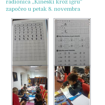
radionica ,,Kineski kroz igru''
započeo u petak 8. novembra