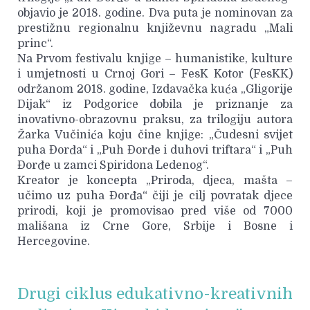
objavio je 2018. godine. Dva puta je nominovan za
prestižnu regionalnu književnu nagradu „Mali
princ“.
Na Prvom festivalu knjige – humanistike, kulture
i umjetnosti u Crnoj Gori – FesK Kotor (FesKK)
održanom 2018. godine, Izdavačka kuća „Gligorije
Dijak“ iz Podgorice dobila je priznanje za
inovativno-obrazovnu praksu, za trilogiju autora
Žarka Vučinića koju čine knjige: „Čudesni svijet
puha Đorđa“ i „Puh Đorđe i duhovi triftara“ i „Puh
Đorđe u zamci Spiridona Ledenog“.
Kreator je koncepta „Priroda, djeca, mašta –
učimo uz puha Đorđa“ čiji je cilj povratak djece
prirodi, koji je promovisao pred više od 7000
mališana iz Crne Gore, Srbije i Bosne i
Hercegovine.
Drugi ciklus edukativno-kreativnih