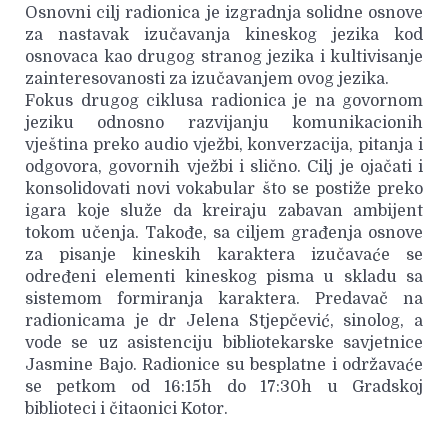
Osnovni cilj radionica je izgradnja solidne osnove
za nastavak izučavanja kineskog jezika kod
osnovaca kao drugog stranog jezika i kultivisanje
zainteresovanosti za izučavanjem ovog jezika.
Fokus drugog ciklusa radionica je na govornom
jeziku odnosno razvijanju komunikacionih
vještina preko audio vježbi, konverzacija, pitanja i
odgovora, govornih vježbi i slično. Cilj je ojačati i
konsolidovati novi vokabular što se postiže preko
igara koje služe da kreiraju zabavan ambijent
tokom učenja. Takođe, sa ciljem građenja osnove
za pisanje kineskih karaktera izučavaće se
određeni elementi kineskog pisma u skladu sa
sistemom formiranja karaktera. Predavač na
radionicama je dr Jelena Stjepčević, sinolog, a
vode se uz asistenciju bibliotekarske savjetnice
Jasmine Bajo. Radionice su besplatne i održavaće
se petkom od 16:15h do 17:30h u Gradskoj
biblioteci i čitaonici Kotor.