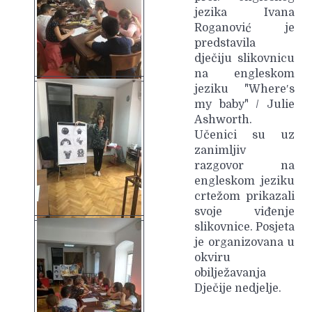
jezika Ivana
Roganović je
predstavila
dječiju slikovnicu
na engleskom
jeziku "Where′s
my baby" / Julie
Ashworth.
Učenici su uz
zanimljiv
razgovor na
engleskom jeziku
crtežom prikazali
svoje viđenje
slikovnice. Posjeta
je organizovana u
okviru
obilježavanja
Dječije nedjelje.