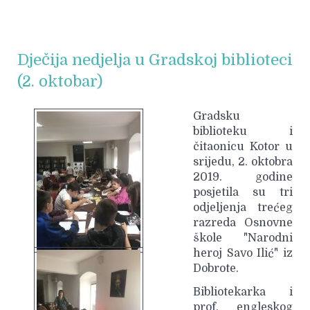
Dječija nedjelja u Gradskoj biblioteci
(2. oktobar)
Gradsku
biblioteku i
čitaonicu Kotor u
srijedu, 2. oktobra
2019. godine
posjetila su tri
odjeljenja trećeg
razreda Osnovne
škole "Narodni
heroj Savo Ilić" iz
Dobrote.
Bibliotekarka i
prof. engleskog