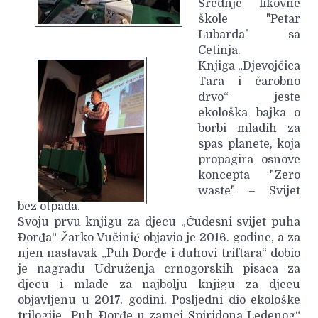
Srednje likovne
škole "Petar
Lubarda" sa
Cetinja.
Knjiga „Djevojčica
Tara i čarobno
drvo“ jeste
ekološka bajka o
borbi mladih za
spas planete, koja
propagira osnove
koncepta "Zero
waste" – Svijet
bez otpada.
Svoju prvu knjigu za djecu „Čudesni svijet puha
Đorđa“ Žarko Vučinić objavio je 2016. godine, a za
njen nastavak „Puh Đorđe i duhovi triftara“ dobio
je nagradu Udruženja crnogorskih pisaca za
djecu i mlade za najbolju knjigu za djecu
objavljenu u 2017. godini. Posljedni dio ekološke
trilogije „Puh Đorđe u zamci Spiridona Ledenog“