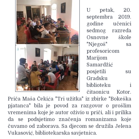
U petak, 20.
septembra 2019.
godine učenici
sedmog razreda
Osnovne škole
"Njegoš" sa
profesoricom
Marijom
Samardžić
posjetili su
Gradsku
biblioteku i
čitaonicu Kotor.
Priča Maša Čekića "Tri užitka" iz zbirke "Bokeška
pjatanca" bila je povod za razgovor o prošlim
vremenima koje je autor oživio u priči, ali i prilika
da se podsjetimo značenja romanizama koje
čuvamo od zaborava. Sa djecom se družila Jelena
Vukasović, bibliotekarska savjetnica.