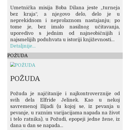
Umetnička misija Boba Dilana jeste „turneja
bez kraja“, a njegovo delo, delo je u
neprekidnom i neprolaznom nastajanju; po
tome je, bez imalo nasilnog učitavanja,
uporedivo s jednim od najneobičnijih i
najsmelijih poduhvata u istoriji književnosti...
Detaljnije...
POŽUDA
POŽUDA
Požuda je najčitanije i najkontroverznije od
svih dela Elfride Jelinek. Kao u nekoj
savremenoj Ilijadi (u kojoj se, iz pevanja u
pevanje, u raznim varijacijama napada na život
i telo ratnika), u Požudi, epopeji jedne žene, iz
dana u dan se napada...