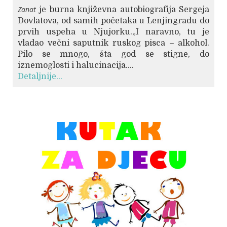
Zanat
je burna književna autobiografija Sergeja
Dovlatova, od samih početaka u Lenjingradu do
prvih uspeha u Njujorku.„I naravno, tu je
vladao večni saputnik ruskog pisca – alkohol.
Pilo se mnogo, šta god se stigne, do
iznemoglosti i halucinacija....
Detaljnije...
© Free
Joomla! 3 Modules
- by
VinaGecko.com