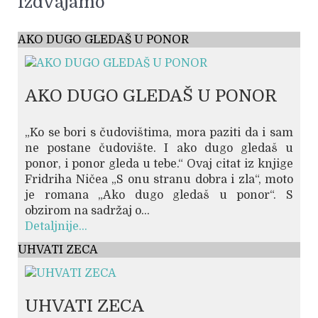
Izdvajamo
AKO DUGO GLEDAŠ U PONOR
AKO DUGO GLEDAŠ U PONOR
„Ko se bori s čudovištima, mora paziti da i sam
ne postane čudovište. I ako dugo gledaš u
ponor, i ponor gleda u tebe.“ Ovaj citat iz knjige
Fridriha Ničea „S onu stranu dobra i zla“, moto
je romana „Ako dugo gledaš u ponor“. S
obzirom na sadržaj o...
Detaljnije...
UHVATI ZECA
UHVATI ZECA