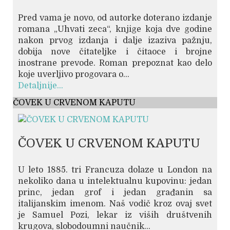
Pred vama je novo, od autorke doterano izdanje
romana „Uhvati zeca“, knjige koja dve godine
nakon prvog izdanja i dalje izaziva pažnju,
dobija nove čitateljke i čitaoce i brojne
inostrane prevode. Roman prepoznat kao delo
koje uverljivo progovara o...
Detaljnije...
ČOVEK U CRVENOM KAPUTU
ČOVEK U CRVENOM KAPUTU
U leto 1885. tri Francuza dolaze u London na
nekoliko dana u intelektualnu kupovinu: jedan
princ, jedan grof i jedan građanin sa
italijanskim imenom. Naš vodič kroz ovaj svet
je Samuel Pozi, lekar iz viših društvenih
krugova, slobodoumni naučnik...