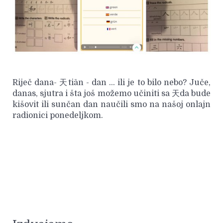
Riječ dana- 天tiān - dan ... ili je to bilo nebo? Juče,
danas, sjutra i šta još možemo učiniti sa 天da bude
kišovit ili sunčan dan naučili smo na našoj onlajn
radionici ponedeljkom.