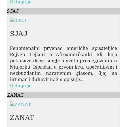
Detaljnije...
SJAJ
SJAJ
Fenomenalni prvenac američke spisateljice
Rejven Lejlani o Afroamerikanki Idi, koja
pokušava da se snađe u svetu privilegovanih u
Njujorku. Ispričan u prvom licu, upečatljivim i
neobuzdanim narativnim glasom, Sjaj na
intiman i duhovit način opisuje...
Detaljnije...
ZANAT
ZANAT