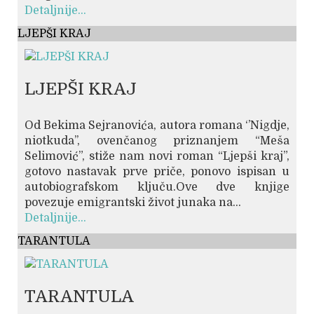
Detaljnije...
LJEPŠI KRAJ
LJEPŠI KRAJ
Od Bekima Sejranovića, autora romana ‘’Nigdje,
niotkuda’’, ovenčanog priznanjem “Meša
Selimović”, stiže nam novi roman “Ljepši kraj”,
gotovo nastavak prve priče, ponovo ispisan u
autobiografskom ključu.Ove dve knjige
povezuje emigrantski život junaka na...
Detaljnije...
TARANTULA
TARANTULA