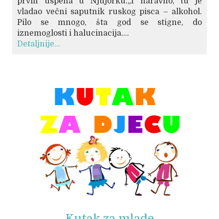
prvih uspeha u Njujorku.„I naravno, tu je
vladao večni saputnik ruskog pisca – alkohol.
Pilo se mnogo, šta god se stigne, do
iznemoglosti i halucinacija....
Detaljnije...
© Free
Joomla! 3 Modules
- by
VinaGecko.com
Kutak za mlade