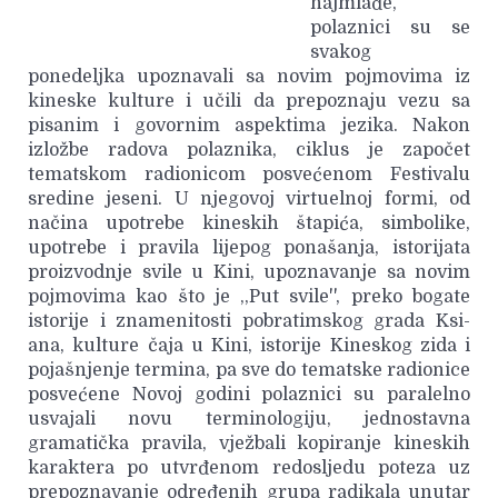
najmlađe,
polaznici su se
svakog
ponedeljka upoznavali sa novim pojmovima iz
kineske kulture i učili da prepoznaju vezu sa
pisanim i govornim aspektima jezika. Nakon
izložbe radova polaznika, ciklus je započet
tematskom radionicom posvećenom Festivalu
sredine jeseni. U njegovoj virtuelnoj formi, od
načina upotrebe kineskih štapića, simbolike,
upotrebe i pravila lijepog ponašanja, istorijata
proizvodnje svile u Kini, upoznavanje sa novim
pojmovima kao što je ,,Put svile'', preko bogate
istorije i znamenitosti pobratimskog grada Ksi-
ana, kulture čaja u Kini, istorije Kineskog zida i
pojašnjenje termina, pa sve do tematske radionice
posvećene Novoj godini polaznici su paralelno
usvajali novu terminologiju, jednostavna
gramatička pravila, vježbali kopiranje kineskih
karaktera po utvrđenom redosljedu poteza uz
prepoznavanje određenih grupa radikala unutar