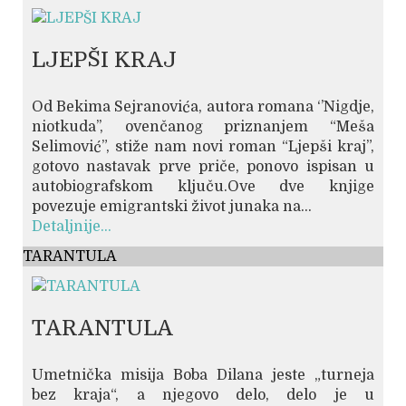
LJEPŠI KRAJ
Od Bekima Sejranovića, autora romana ‘’Nigdje,
niotkuda’’, ovenčanog priznanjem “Meša
Selimović”, stiže nam novi roman “Ljepši kraj”,
gotovo nastavak prve priče, ponovo ispisan u
autobiografskom ključu.Ove dve knjige
povezuje emigrantski život junaka na...
Detaljnije...
TARANTULA
TARANTULA
Umetnička misija Boba Dilana jeste „turneja
bez kraja“, a njegovo delo, delo je u