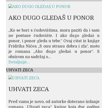
AKO DUGO GLEDAŠ U PONOR
„Ko se bori s čudovištima, mora paziti da i sam
ne postane čudovište. I ako dugo gledaš u
ponor, i ponor gleda u tebe.“ Ovaj citat iz knjige
Fridriha Ničea „S onu stranu dobra i zla“, moto
je romana „Ako dugo gledaš u ponor“. S
obzirom na sadržaj o...
Detaljnije...
UHVATI ZECA
UHVATI ZECA
Pred vama je novo, od autorke doterano izdanje
romana „Uhvati zeca“, knjige koja dve godine