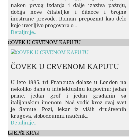
nakon prvog izdanja i dalje izaziva pažnju,
dobija nove čitateljke i čitaoce i brojne
inostrane prevode. Roman prepoznat kao delo
koje uverljivo progovara o...
Detaljnije...
ČOVEK U CRVENOM KAPUTU
ČOVEK U CRVENOM KAPUTU
U leto 1885. tri Francuza dolaze u London na
nekoliko dana u intelektualnu kupovinu: jedan
princ, jedan grof i jedan građanin sa
italijanskim imenom. Naš vodič kroz ovaj svet
je Samuel Pozi, lekar iz viših društvenih
krugova, slobodoumni naučnik...
Detaljnije...
LJEPŠI KRAJ