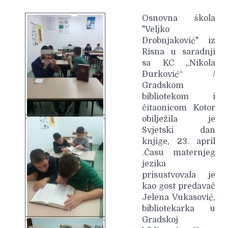
Osnovna škola
"Veljko
Drobnjaković" iz
Risna u saradnji
sa KC „Nikola
Đurković“ /
Gradskom
bibliotekom i
čitaonicom Kotor
obilježila je
Svjetski dan
knjige, 23. april
.Času maternjeg
jezika
prisustvovala je
kao gost predavač
Jelena Vukasović,
bibliotekarka u
Gradskoj