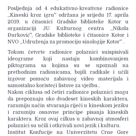
Posljednja od 4 edukativno-kreativne radionice
,,Kineski kroz igru'' održana je srijedu 17. aprila
2019. u čitaonici Gradske biblioteke Kotor u
organizaciji JU Kulturnog centra ,,Nikola
Đurković'', Gradske biblioteke i čitaonice Kotor i
NVO ,,Udruženja za promociju sinologije Kotor'' .
Tokom četvrte radionice polaznici suispisivali
ideograme koji nastaju kombinovanjem
piktograma sa kojima su se upoznali na
prethodnim radionicama, bojili radikale i učili
izgovor pomoću zabavnog video materijala i
samostalno koristeći listove za vježbu..
Nakon ciklusa od četiri radionice polaznici mogu
da prepoznaju oko dvadeset kineskih karaktera,
razumiju način stvaranja riječi u kineskom jeziku
i razumiju osnovne principe pisanja kineskih
karaktera. Kroz ovaj cilkus u zabavnoj atmosferi
polaznici su učili i otkrivali novi jezik i kulturu.
Institut Konfucije na Univerzitetu Crne Gore