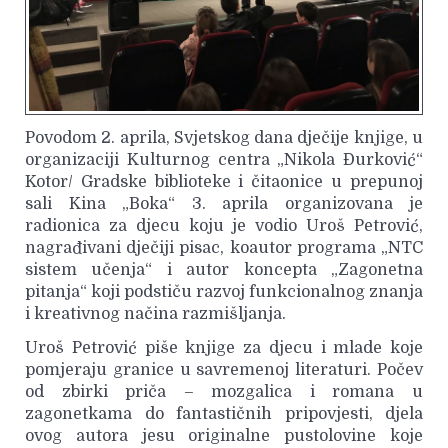
Povodom 2. aprila, Svjetskog dana dječije knjige, u
organizaciji Kulturnog centra „Nikola Đurković“
Kotor/ Gradske biblioteke i čitaonice u prepunoj
sali Kina „Boka“ 3. aprila organizovana je
radionica za djecu koju je vodio Uroš Petrović,
nagrađivani dječiji pisac, koautor programa „NTC
sistem učenja“ i autor koncepta „Zagonetna
pitanja“ koji podstiču razvoj funkcionalnog znanja
i kreativnog načina razmišljanja.
Uroš Petrović piše knjige za djecu i mlade koje
pomjeraju granice u savremenoj literaturi. Počev
od zbirki priča – mozgalica i romana u
zagonetkama do fantastičnih pripovjesti, djela
ovog autora jesu originalne pustolovine koje