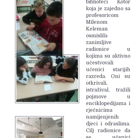
biblioteci Kotor
koja je zajedno sa
profesoricom
Milenom
Keleman
osmislila
zanimljive
radionice u
kojima su aktivno
učestvovali
učenici starijih
razreda. Oni su
otkrivali,
istražival, tražili
pojmove u
enciklopedijama i
rječnicima
namijenjenih
djeci i odraslima.
Cilj radionice da
se učenici