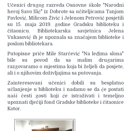
Učenici drugog razreda Osnovne škole "Narodni
heroj Savo Ilić" iz Dobrote sa učiteljicama Tanjom
Pavlović, Milicom Živić i Jelenom Petrović posjetili
su 15. maja 2019. godine Gradsku biblioteku i
čitaonicu. Bibliotekarska savjetnica Jelena
Vukasović ih je upoznala sa značajem biblioteke i
poslom bibliotekara.
Putopisne priče Mile Starčević "Na leđima slona"
bile su povod da sa malim drugarima
razgovaramo o mjestima koja bi željeli da posjete,
ali i o njihovim doživljajima sa putovanja.
Zainteresovani učenici dobili su besplatno
učlanjenje u biblioteku i nadamo se da će postati
naši česti gosti koji će istraživati i temeljno
upoznati dječiji fond Gradske biblioteke i čitaonice
Kotor.