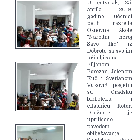
U četvrtak, 25.
aprila 2019.
godine učenici
petih razreda
Osnovne škole
"Narodni heroj
Savo Ilić" iz
Dobrote sa svojim
učiteljicama
Biljanom
Borozan, Jelenom
Kuč i Svetlanom
Vuković posjetili
su Gradsku
biblioteku i
čitaonicu Kotor.
Druženje je
upriličeno
povodom
obilježavanja