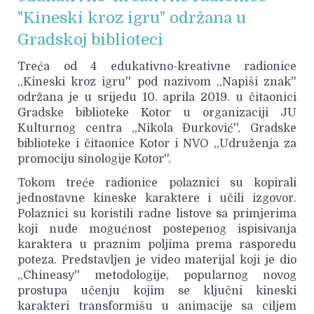
"Kineski kroz igru" održana u
Gradskoj biblioteci
Treća od 4 edukativno-kreativne radionice
,,Kineski kroz igru'' pod nazivom ,,Napiši znak''
održana je u srijedu 10. aprila 2019. u čitaonici
Gradske biblioteke Kotor u organizaciji JU
Kulturnog centra ,,Nikola Đurković'', Gradske
biblioteke i čitaonice Kotor i NVO ,,Udruženja za
promociju sinologije Kotor''.
Tokom treće radionice polaznici su kopirali
jednostavne kineske karaktere i učili izgovor.
Polaznici su koristili radne listove sa primjerima
koji nude mogućnost postepenog ispisivanja
karaktera u praznim poljima prema rasporedu
poteza. Predstavljen je video materijal koji je dio
,,Chineasy'' metodologije, popularnog novog
prostupa učenju kojim se ključni kineski
karakteri transformišu u animacije sa ciljem