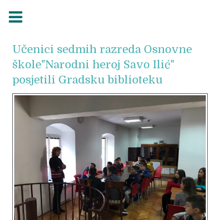
Učenici sedmih razreda Osnovne
škole"Narodni heroj Savo Ilić"
posjetili Gradsku biblioteku