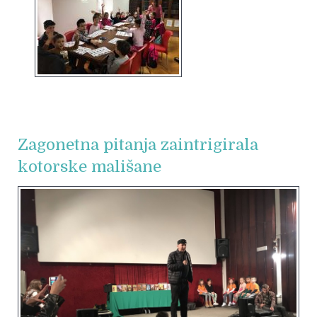
Zagonetna pitanja zaintrigirala
kotorske mališane