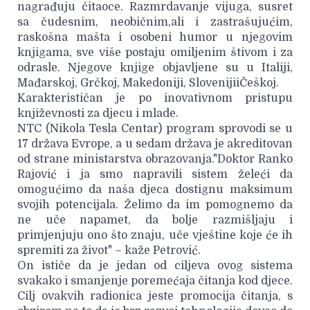
nagrađuju čitaoce. Razmrdavanje vijuga, susret
sa čudesnim, neobičnim,ali i zastrašujućim,
raskošna mašta i osobeni humor u njegovim
knjigama, sve više postaju omiljenim štivom i za
odrasle. Njegove knjige objavljene su u Italiji,
Mađarskoj, Grčkoj, Makedoniji, SlovenijiiČeškoj.
Karakterističan je po inovativnom pristupu
književnosti za djecu i mlade.
NTC (Nikola Tesla Centar) program sprovodi se u
17 država Evrope, a u sedam država je akreditovan
od strane ministarstva obrazovanja."Doktor Ranko
Rajović i ja smo napravili sistem želeći da
omogućimo da naša djeca dostignu maksimum
svojih potencijala. Želimo da im pomognemo da
ne uče napamet, da bolje razmišljaju i
primjenjuju ono što znaju, uče vještine koje će ih
spremiti za život" – kaže Petrović.
On ističe da je jedan od ciljeva ovog sistema
svakako i smanjenje poremećaja čitanja kod djece.
Cilj ovakvih radionica jeste promocija čitanja, s