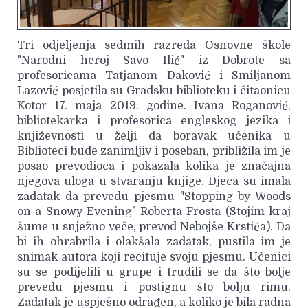
Tri odjeljenja sedmih razreda Osnovne škole
"Narodni heroj Savo Ilić" iz Dobrote sa
profesoricama Tatjanom Daković i Smiljanom
Lazović posjetila su Gradsku biblioteku i čitaonicu
Kotor 17. maja 2019. godine. Ivana Roganović,
bibliotekarka i profesorica engleskog jezika i
književnosti u želji da boravak učenika u
Biblioteci bude zanimljiv i poseban, približila im je
posao prevodioca i pokazala kolika je značajna
njegova uloga u stvaranju knjige. Djeca su imala
zadatak da prevedu pjesmu "Stopping by Woods
on a Snowy Evening" Roberta Frosta (Stojim kraj
šume u snježno veče, prevod Nebojše Krstića). Da
bi ih ohrabrila i olakšala zadatak, pustila im je
snimak autora koji recituje svoju pjesmu. Učenici
su se podijelili u grupe i trudili se da što bolje
prevedu pjesmu i postignu što bolju rimu.
Zadatak je uspješno odrađen, a koliko je bila radna