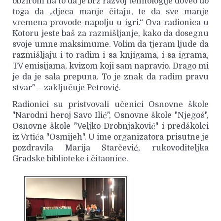
obzirom na to da je brz razvoj tehnologije doveo do
toga da „djeca manje čitaju, te da sve manje
vremena provode napolju u igri.“ Ova radionica u
Kotoru jeste baš za razmišljanje, kako da dosegnu
svoje umne maksimume. Volim da tjeram ljude da
razmišljaju i to radim i sa knjigama, i sa igrama,
TV emisijama, kvizom koji sam napravio. Drago mi
je da je sala prepuna. To je znak da radim pravu
stvar" – zaključuje Petrović.
Radionici su pristvovali učenici Osnovne škole
"Narodni heroj Savo Ilić", Osnovne škole "Njegoš",
Osnovne škole "Veljko Drobnjaković" i predškolci
iz Vrtića "Osmijeh". U ime organizatora prisutne je
pozdravila Marija Starčević, rukovoditeljka
Gradske biblioteke i čitaonice.