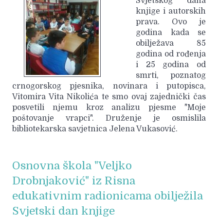
Svjetskog dana
knjige i autorskih
prava. Ovo je
godina kada se
obilježava 85
godina od rođenja
i 25 godina od
smrti, poznatog
crnogorskog pjesnika, novinara i putopisca,
Vitomira Vita Nikolića te smo ovaj zajednički čas
posvetili njemu kroz analizu pjesme "Moje
poštovanje vrapci". Druženje je osmislila
bibliotekarska savjetnica Jelena Vukasović.
Osnovna škola "Veljko
Drobnjaković" iz Risna
edukativnim radionicama obilježila
Svjetski dan knjige