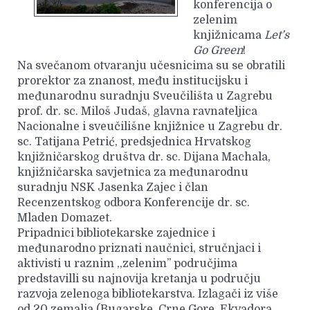
konferencija o
zelenim
knjižnicama
Let’s
Go Green
!
Na svečanom otvaranju učesnicima su se obratili
prorektor za znanost, među institucijsku i
međunarodnu suradnju Sveučilišta u Zagrebu
prof. dr. sc. Miloš Judaš, glavna ravnateljica
Nacionalne i sveučilišne knjižnice u Zagrebu dr.
sc. Tatijana Petrić, predsjednica Hrvatskog
knjižničarskog društva dr. sc. Dijana Machala,
knjižničarska savjetnica za međunarodnu
suradnju NSK Jasenka Zajec i član
Recenzentskog odbora Konferencije dr. sc.
Mladen Domazet.
Pripadnici bibliotekarske zajednice i
međunarodno priznati naučnici, stručnjaci i
aktivisti u raznim ,,zelenim’’ područjima
predstavilli su najnovija kretanja u području
razvoja zelenoga bibliotekarstva. Izlagači iz više
od 20 zemalja (Bugarske, Crne Gore, Ekvadora,