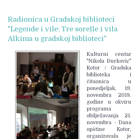
Radionica u Gradskoj biblioteci
"Legende i vile: Tre sorelle i vila
Alkima u gradskoj biblioteci"
Kulturni centar
"Nikola Đurković"
Kotor / Gradska
biblioteka i
čitaonica u
ponedjeljak, 19.
novembra 2018.
godine u okviru
programa
obilježavanja 21.
novembra - Dana
opštine Kotor,
organizovala je