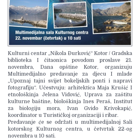
Kulturni centar „Nikola Đurković“ Kotor / Gradska
biblioteka I čitaonica povodom proslave 21.
novembra, Dana opštine Kotor, organizuju
Multimedijalno predavanje za djecu I mlade
„Upoznaj tajni svijet bokeljskih ponti i napravi
fotografiju“. Učestvuju: arhitektica Maja Krušić I
etnološkinja Jelena Vidović, Uprava za zaštitu
kulturne baštine, biološkinja Ines Peraš, Institut
za biologiju mora, Ivan Gvido Krivokapić,
koordinator u Turističkoj organizaciji i ribar.
Predavanje će se održati u multimedijalnoj Sali
kotorskog Kulturnog centra, u četvrtak 22-og
novembra u 10 sati.