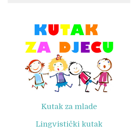
© Free
Joomla! 3 Modules
- by
VinaGecko.com
Kutak za mlade
Lingvistički kutak