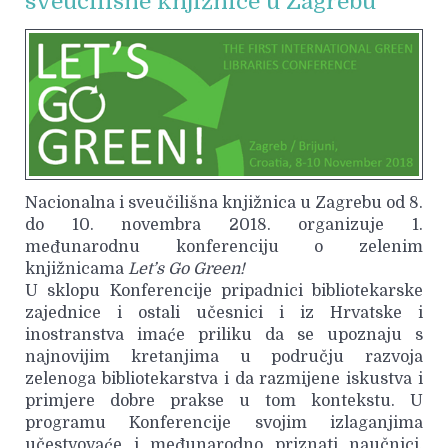
sveučilišne knjižnice u Zagrebu
Nacionalna i sveučilišna knjižnica u Zagrebu od 8.
do 10. novembra 2018. organizuje 1.
međunarodnu konferenciju o zelenim
knjižnicama
Let’s Go Green!
U sklopu Konferencije pripadnici bibliotekarske
zajednice i ostali učesnici i iz Hrvatske i
inostranstva imaće priliku da se upoznaju s
najnovijim kretanjima u području razvoja
zelenoga bibliotekarstva i da razmijene iskustva i
primjere dobre prakse u tom kontekstu. U
programu Konferencije svojim izlaganjima
učestvovaće i međunarodno priznati naučnici,