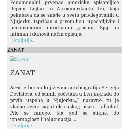
Fenomenalni prvenac američke spisateljice
Rejven Lejlani o Afroamerikanki Idi, koja
pokušava da se snađe u svetu privilegovanih u
Njujorku. Ispričan u prvom licu, upečatljivim i
neobuzdanim narativnim glasom, Sjaj na
intiman i duhovit način opisuje...
Detaljnije...
ZANAT
ZANAT
Zanat
je burna književna autobiografija Sergeja
Dovlatova, od samih početaka u Lenjingradu do
prvih uspeha u Njujorku.„I naravno, tu je
vladao večni saputnik ruskog pisca – alkohol.
Pilo se mnogo, šta god se stigne, do
iznemoglosti i halucinacija....
Detaljnije...