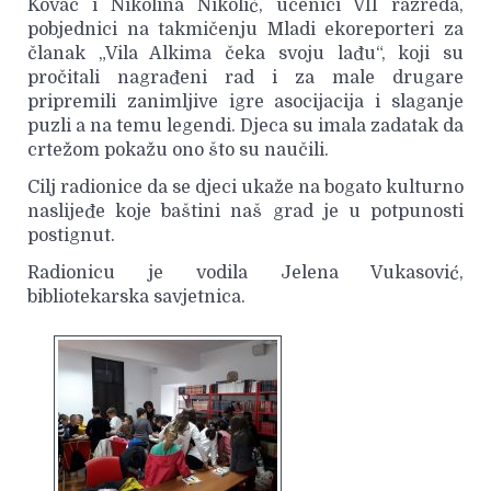
Kovač i Nikolina Nikolić, učenici VII razreda,
pobjednici na takmičenju Mladi ekoreporteri za
članak „Vila Alkima čeka svoju lađu“, koji su
pročitali nagrađeni rad i za male drugare
pripremili zanimljive igre asocijacija i slaganje
puzli a na temu legendi. Djeca su imala zadatak da
crtežom pokažu ono što su naučili.
Cilj radionice da se djeci ukaže na bogato kulturno
naslijeđe koje baštini naš grad je u potpunosti
postignut.
Radionicu je vodila Jelena Vukasović,
bibliotekarska savjetnica.