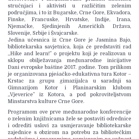
stručnjaci i aktivisti u različitim zelenim
područjima, i to iz Bugarske, Crne Gore, Ekvadora,
Finske, Francuske, Hrvatske, Indije, Irana,
Njemačke, Sjedinjenih Američkih Država,
Slovenije, Srbije i Švajcarske.
Jedina učesnica iz Crne Gore je Jasmina Bajo,
bibliotekarska savjetnica, koja će predstaviti rad
,,Hike and learn!’’ o projektu koji je realizovan u
sklopu obilježavanja međunarodne inicijative
Dani evropske baštine 2017. godine. Tom prilikom
je organizovana pješačko-edukativna tura Kotor –
Krstac za grupu gimazijalca u saradnji sa
Gimnazijom Kotor i Planinarskim klubom
,,Vjeverice’’ iz Kotora, a pod pokroviteljstvom
Minstarstva kulture Crne Gore.
Programom ove prve međunarodne konferencije
o zelenim knjižnicama žele se postaviti odrednice
i odrediti uslovi za usmjeravanje bibliotekarske
zajednice s obzirom na potrebu za bibliotečkim