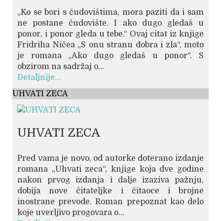
„Ko se bori s čudovištima, mora paziti da i sam
ne postane čudovište. I ako dugo gledaš u
ponor, i ponor gleda u tebe.“ Ovaj citat iz knjige
Fridriha Ničea „S onu stranu dobra i zla“, moto
je romana „Ako dugo gledaš u ponor“. S
obzirom na sadržaj o...
Detaljnije...
UHVATI ZECA
UHVATI ZECA
Pred vama je novo, od autorke doterano izdanje
romana „Uhvati zeca“, knjige koja dve godine
nakon prvog izdanja i dalje izaziva pažnju,
dobija nove čitateljke i čitaoce i brojne
inostrane prevode. Roman prepoznat kao delo
koje uverljivo progovara o...