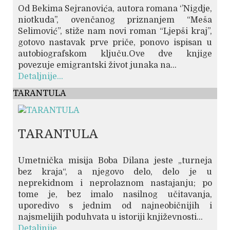
Od Bekima Sejranovića, autora romana ‘’Nigdje,
niotkuda’’, ovenčanog priznanjem “Meša
Selimović”, stiže nam novi roman “Ljepši kraj”,
gotovo nastavak prve priče, ponovo ispisan u
autobiografskom ključu.Ove dve knjige
povezuje emigrantski život junaka na...
Detaljnije...
TARANTULA
TARANTULA
Umetnička misija Boba Dilana jeste „turneja
bez kraja“, a njegovo delo, delo je u
neprekidnom i neprolaznom nastajanju; po
tome je, bez imalo nasilnog učitavanja,
uporedivo s jednim od najneobičnijih i
najsmelijih poduhvata u istoriji književnosti...
Detaljnije...