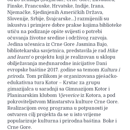
Finske, Francuske, Hrvatske, Indije, Irana,
Njemačke, Sjedinjenih Američkih Država,
Slovenije, Srbije, Švajcarske…) razmijenili su
iskustva i primjere dobre prakse kojima biblioteke
utiču na podizanje opšte svijesti o potrebi
očuvanja životne sredine i održivog razvoja.
Jedina učesnica iz Crne Gore Jasmina Bajo,
bibliotekarska savjetnica, predstavila je rad
Hike
and learn!
o projektu koji je realizovan u sklopu
obilježavanja međunarodne inicijative Dani
evropske baštine 2017. godine sa temom
Kultura i
priroda
. Tom prilikom je organizovana pješačko-
edukativna tura Kotor – Krstac za grupu
gimazijalca u saradnji sa Gimnazijom Kotor i
Planinarskim klubom
Vjeverice
iz Kotora, a pod
pokroviteljstvom Minstarstva kulture Crne Gore.
Realizacijom ovog programa u potpunosti je
ostvaren cilj projekta da se u isto vrijeme
popularizuje kulturna i prirodna baština Boke i
Crne Gore.