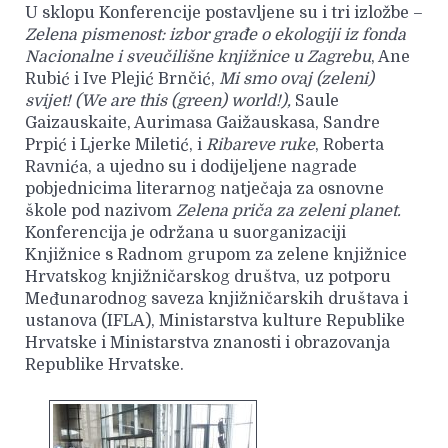
U sklopu Konferencije postavljene su i tri izložbe –
Zelena pismenost: izbor građe o ekologiji iz fonda
Nacionalne i sveučilišne knjižnice u Zagrebu
, Ane
Rubić i Ive Plejić Brnčić,
Mi smo ovaj (zeleni)
svijet! (We are this (green) world!),
Saule
Gaizauskaite, Aurimasa Gaižauskasa, Sandre
Prpić i Ljerke Miletić, i
Ribareve ruke
, Roberta
Ravnića, a ujedno su i dodijeljene nagrade
pobjednicima literarnog natječaja za osnovne
škole pod nazivom
Zelena priča za zeleni planet.
Konferencija je održana u suorganizaciji
Knjižnice s Radnom grupom za zelene knjižnice
Hrvatskog knjižničarskog društva, uz potporu
Međunarodnog saveza knjižničarskih društava i
ustanova (IFLA), Ministarstva kulture Republike
Hrvatske i Ministarstva znanosti i obrazovanja
Republike Hrvatske.