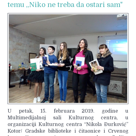
temu ,,Niko ne treba da ostari sam"
U petak, 15. februara 2019. godine u
Multimedijalnoj sali Kulturnog centra, u
organizaciji Kulturnog centra “Nikola Đurković”
Kotor/ Gradske biblioteke i čitaonice i Crvenog