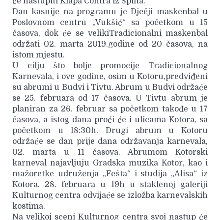
će nastupiti Klapa Contra iz Splita.
Dan kasnije na programu je Dječji maskenbal u
Poslovnom centru „Vukšić“ sa početkom u 15
časova, dok će se velikiTradicionalni maskenbal
održati 02. marta 2019.godine od 20 časova, na
istom mjestu.
U cilju što bolje promocije Tradicionalnog
Karnevala, i ove godine, osim u Kotoru,predviđeni
su abrumi u Budvi i Tivtu. Abrum u Budvi održaće
se 25. februara od 17 časova. U Tivtu abrum je
planiran za 26. februar sa početkom takođe u 17
časova, a istog dana proći će i ulicama Kotora, sa
početkom u 18:30h. Drugi abrum u Kotoru
održaće se dan prije dana održavanja karnevala,
02. marta u 11 časova. Abrumom Kotorski
karneval najavljuju Gradska muzika Kotor, kao i
mažoretke udruženja „Fešta“ i studija „Alisa“ iz
Kotora. 28. februara u 19h u staklenoj galeriji
Kulturnog centra odvijaće se izložba karnevalskih
kostima.
Na velikoj sceni Kulturnog centra svoj nastup će