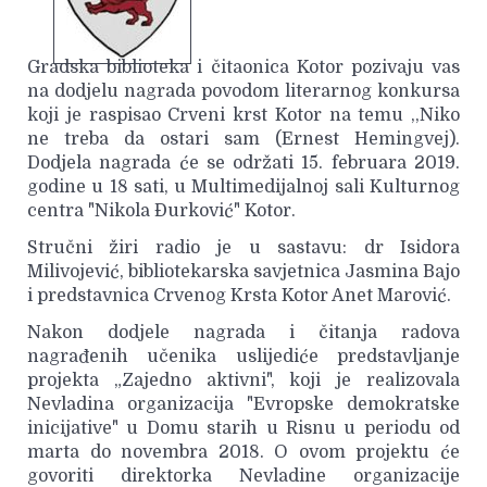
Gradska biblioteka i čitaonica Kotor pozivaju vas
na dodjelu nagrada povodom literarnog konkursa
koji je raspisao Crveni krst Kotor na temu ,,Niko
ne treba da ostari sam (Ernest Hemingvej).
Dodjela nagrada će se održati 15. februara 2019.
godine u 18 sati, u Multimedijalnoj sali Kulturnog
centra "Nikola Đurković" Kotor.
Stručni žiri radio je u sastavu: dr Isidora
Milivojević, bibliotekarska savjetnica Jasmina Bajo
i predstavnica Crvenog Krsta Kotor Anet Marović.
Nakon dodjele nagrada i čitanja radova
nagrađenih učenika uslijediće predstavljanje
projekta „Zajedno aktivni", koji je realizovala
Nevladina organizacija "Evropske demokratske
inicijative" u Domu starih u Risnu u periodu od
marta do novembra 2018. O ovom projektu će
govoriti direktorka Nevladine organizacije