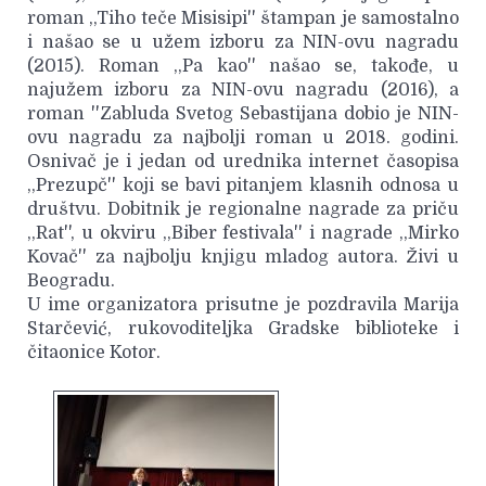
roman ,,Tiho teče Misisipi'' štampan je samostalno
i našao se u užem izboru za NIN-ovu nagradu
(2015). Roman ,,Pa kao'' našao se, takođe, u
najužem izboru za NIN-ovu nagradu (2016), a
roman ''Zabluda Svetog Sebastijana dobio je NIN-
ovu nagradu za najbolji roman u 2018. godini.
Osnivač je i jedan od urednika internet časopisa
,,Prezupč'' koji se bavi pitanjem klasnih odnosa u
društvu. Dobitnik je regionalne nagrade za priču
,,Rat'', u okviru ,,Biber festivala'' i nagrade ,,Mirko
Kovač'' za najbolju knjigu mladog autora. Živi u
Beogradu.
U ime organizatora prisutne je pozdravila Marija
Starčević, rukovoditeljka Gradske biblioteke i
čitaonice Kotor.