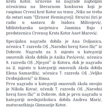
krsta Kotor, uručene su nagrade najboljim
učenicima na literarnom konkursu koji je
raspisao Crveni krst Kotor na temu ,,Niko ne treba
da ostari sam ''(Ernest Hemingvej). Stručni žiri je
radio u sastavu dr Isidora Milivojević,
bibliotekarska savjetnica Jasmina Bajo i
predstavnica Crvenog Krsta Kotor Anet Marović.
Specijalnu nagradu dobila je Ana Doljanica,
učenica 7. razreda OŠ ,,Narodni heroj Savo Ilić'' iz
Dobrote. Nagradu za 3. mjesto u kategoriji
osnovnih škola dobila je Anika Pavićević, učenica
8. razreda OŠ ,,Njegoš'' iz Kotora, dok je nagradu
za 2. mjesto u kategoriji osnovnih škola dobila
Elena Samardžić, učenica 7. razreda OŠ ,,Veljko
Drobnjaković'' iz Risna.
Prvu nagradu u kategoriji osnovnih škola osvojio
je Nikola Kovač, učenik 7. razreda OŠ ,,Narodni
heroj Savo Ilić'' iz Dobrote, dok je prvu nagradu u
kategoriji srednjoškolaca dobila Andrea Marić,
maturantkinja Gimnazije Kotor.