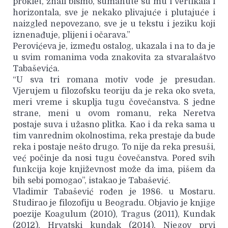
proklet, znali bismo, sumanute su mu i vertikala i
horizontala, sve je nekako plivajuće i plutajuće i
naizgled nepovezano, sve je u tekstu i jeziku koji
iznenađuje, plijeni i očarava.”
Perovićeva je, između ostalog, ukazala i na to da je
u svim romanima voda znakovita za stvaralaštvo
Tabaševića.
“U sva tri romana motiv vode je presudan.
Vjerujem u filozofsku teoriju da je reka oko sveta,
meri vreme i skuplja tugu čovečanstva. S jedne
strane, meni u ovom romanu, reka Neretva
postaje suva i užasno plitka. Kao i da reka sama u
tim vanrednim okolnostima, reka prestaje da bude
reka i postaje nešto drugo. To nije da reka presuši,
već počinje da nosi tugu čovečanstva. Pored svih
funkcija koje književnost može da ima, pišem da
bih sebi pomogao”, istakao je Tabašević.
Vladimir Tabašević rođen je 1986. u Mostaru.
Studirao je filozofiju u Beogradu. Objavio je knjige
poezije Koagulum (2010), Tragus (2011), Kundak
(2012), Hrvatski kundak (2014). Njegov prvi