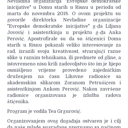
Nevladina organizacija "Evropske demokratske
inicijative" u Domu starih u Risnu u periodu od
marta do novembra 2018. O ovom projektu su
govorile direktorka Nevladine organizacije
"Evropske demokratske inicijative" g-đa Liljana
Jovović i asistentkinja u projektu g-đa Anka
Perović. Apostrofirale su da su štićenici Doma
starih u Risnu pokazali veliko interesovanje za
rad, izrazili svoju kreativnost, stvarajući razne
slike u raznim tehnikama, ili predmete od gline, a
istovremeno nisu krili zadovoljstvo što im je lijepo
osmišljeno vrijeme provedeno zajedničkim
druženjem na času Likovne radionice sa
akademskim slikarom Zoranom Petrušićem i
asistentkinjom Ankom Perović. Nakon završene
radionice organizovana je izložba radova
štićenika.
Program je vodila Tea Grgurović.
Organizovanjem ovog događaja ostvaren je i cilj
da naše mlade sugrađane upoznamo sa načinom