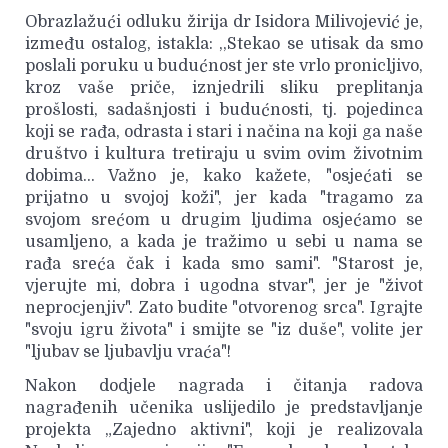
Obrazlažući odluku žirija dr Isidora Milivojević je,
između ostalog, istakla: ,,Stekao se utisak da smo
poslali poruku u budućnost jer ste vrlo pronicljivo,
kroz vaše priče, iznjedrili sliku preplitanja
prošlosti, sadašnjosti i budućnosti, tj. pojedinca
koji se rađa, odrasta i stari i načina na koji ga naše
društvo i kultura tretiraju u svim ovim životnim
dobima... Važno je, kako kažete, "osjećati se
prijatno u svojoj koži", jer kada "tragamo za
svojom srećom u drugim ljudima osjećamo se
usamljeno, a kada je tražimo u sebi u nama se
rađa sreća čak i kada smo sami". "Starost je,
vjerujte mi, dobra i ugodna stvar", jer je "život
neprocjenjiv". Zato budite "otvorenog srca". Igrajte
"svoju igru života" i smijte se "iz duše", volite jer
"ljubav se ljubavlju vraća"!
Nakon dodjele nagrada i čitanja radova
nagrađenih učenika uslijedilo je predstavljanje
projekta „Zajedno aktivni", koji je realizovala