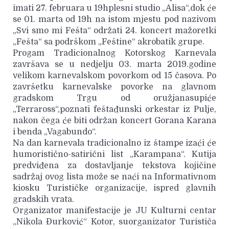
imati 27. februara u 19hplesni studio „Alisa“,dok će
se 01. marta od 19h na istom mjestu pod nazivom
„Svi smo mi Fešta“ održati 24. koncert mažoretki
„Fešta“ sa podrškom „Feštine“ akrobatik grupe.
Progam Tradicionalnog Kotorskog Karnevala
završava se u nedjelju 03. marta 2019.godine
velikom karnevalskom povorkom od 15 časova. Po
završetku karnevalske povorke na glavnom
gradskom Trgu od oružjanasupiće
„Terraross“,poznati feštađunski orkestar iz Pulje,
nakon čega će biti održan koncert Gorana Karana
i benda „Vagabundo“.
Na dan karnevala tradicionalno iz štampe izaći će
humoristično-satirični list „Karampana“. Kutija
predviđena za dostavljanje tekstova kojičine
sadržaj ovog lista može se naći na Informativnom
kiosku Turističke organizacije, ispred glavnih
gradskih vrata.
Organizator manifestacije je JU Kulturni centar
„Nikola Đurković“ Kotor, suorganizator Turističa