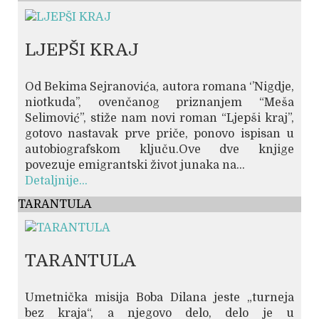
LJEPŠI KRAJ
Od Bekima Sejranovića, autora romana ‘’Nigdje,
niotkuda’’, ovenčanog priznanjem “Meša
Selimović”, stiže nam novi roman “Ljepši kraj”,
gotovo nastavak prve priče, ponovo ispisan u
autobiografskom ključu.Ove dve knjige
povezuje emigrantski život junaka na...
Detaljnije...
TARANTULA
TARANTULA
Umetnička misija Boba Dilana jeste „turneja
bez kraja“, a njegovo delo, delo je u