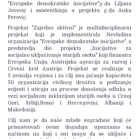
"Evropske demokratske inicijative"g-đa Liljana
Jovović i asistentkinja u projektu g-đa Anka
Perović.
Projekat "Zajedno aktivni" je multidisciplinarni
projekat koji je implementirala Nevladina
organizacija "Evropske demokratske inicijative", a
predstavlja dio projekta „Inicijative za
socijalno uključivanje starijih osoba" koji finansira
Evropska Unija, Austrijska agencija za razvoj i
Crveni krst Austrije. Projekat se realizuje u
5 zemalja regiona i za cilj ima jačanje kapaciteta
50 organizacija civilnog društva u podizanju
svijesti i uticaju na procese donošenja odluka u
vezi socijalnom inkluzijom starijih osoba u Crnoj
Gori, Srbiji,Bosni i Hercegovini, Albaniji i
Makedoniji.
Cilj nam je da naše mlade sugrađane koji će
prisustvovati ovom događaju upoznamo sa
načinom na koji i oni mogu da se uključe i