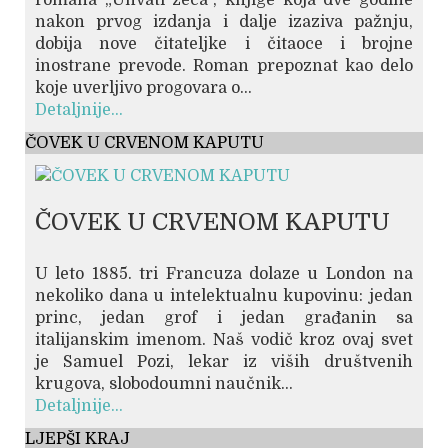
romana „Uhvati zeca“, knjige koja dve godine
nakon prvog izdanja i dalje izaziva pažnju,
dobija nove čitateljke i čitaoce i brojne
inostrane prevode. Roman prepoznat kao delo
koje uverljivo progovara o...
Detaljnije...
ČOVEK U CRVENOM KAPUTU
ČOVEK U CRVENOM KAPUTU
U leto 1885. tri Francuza dolaze u London na
nekoliko dana u intelektualnu kupovinu: jedan
princ, jedan grof i jedan građanin sa
italijanskim imenom. Naš vodič kroz ovaj svet
je Samuel Pozi, lekar iz viših društvenih
krugova, slobodoumni naučnik...
Detaljnije...
LJEPŠI KRAJ