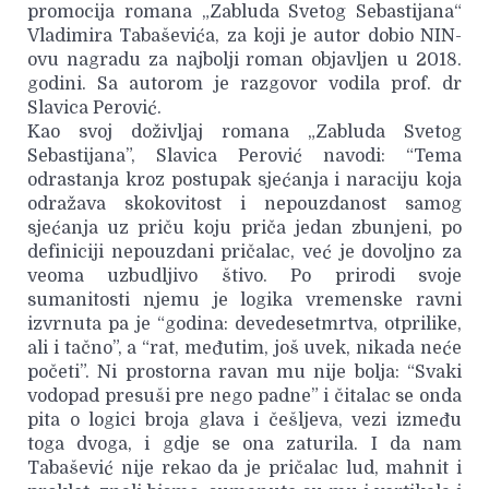
promocija romana „Zabluda Svetog Sebastijana“
Vladimira Tabaševića, za koji je autor dobio NIN-
ovu nagradu za najbolji roman objavljen u 2018.
godini. Sa autorom je razgovor vodila prof. dr
Slavica Perović.
Kao svoj doživljaj romana „Zabluda Svetog
Sebastijana”, Slavica Perović navodi: “Tema
odrastanja kroz postupak sjećanja i naraciju koja
odražava skokovitost i nepouzdanost samog
sjećanja uz priču koju priča jedan zbunjeni, po
definiciji nepouzdani pričalac, već je dovoljno za
veoma uzbudljivo štivo. Po prirodi svoje
sumanitosti njemu je logika vremenske ravni
izvrnuta pa je “godina: devedesetmrtva, otprilike,
ali i tačno”, a “rat, međutim, još uvek, nikada neće
početi”. Ni prostorna ravan mu nije bolja: “Svaki
vodopad presuši pre nego padne” i čitalac se onda
pita o logici broja glava i češljeva, vezi između
toga dvoga, i gdje se ona zaturila. I da nam
Tabašević nije rekao da je pričalac lud, mahnit i