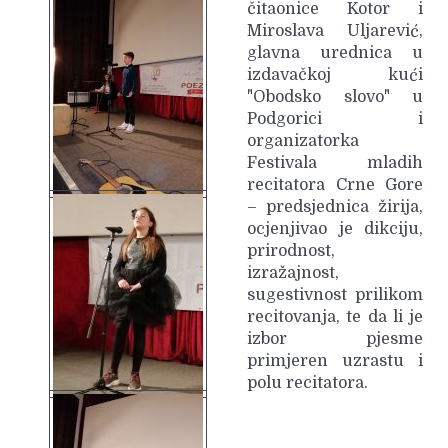
čitaonice Kotor i
Miroslava Uljarević,
glavna urednica u
izdavačkoj kući
"Obodsko slovo" u
Podgorici i
organizatorka
Festivala mladih
recitatora Crne Gore
– predsjednica žirija,
ocjenjivao je dikciju,
prirodnost,
izražajnost,
sugestivnost prilikom
recitovanja, te da li je
izbor pjesme
primjeren uzrastu i
polu recitatora.