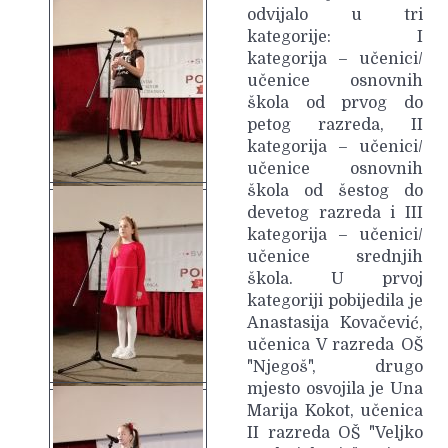
odvijalo u tri
kategorije: I
kategorija – učenici/
učenice osnovnih
škola od prvog do
petog razreda, II
kategorija – učenici/
učenice osnovnih
škola od šestog do
devetog razreda i III
kategorija – učenici/
učenice srednjih
škola. U prvoj
kategoriji pobijedila je
Anastasija Kovačević,
učenica V razreda OŠ
"Njegoš", drugo
mjesto osvojila je Una
Marija Kokot, učenica
II razreda OŠ "Veljko