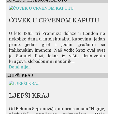
ČOVEK U CRVENOM KAPUTU
ČOVEK U CRVENOM KAPUTU
U leto 1885. tri Francuza dolaze u London na
nekoliko dana u intelektualnu kupovinu: jedan
princ, jedan grof i jedan građanin sa
italijanskim imenom. Naš vodič kroz ovaj svet
je Samuel Pozi, lekar iz viših društvenih
krugova, slobodoumni naučnik...
Detaljnije...
LJEPŠI KRAJ
LJEPŠI KRAJ
Od Bekima Sejranovića, autora romana ‘’Nigdje,