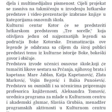
djela i multimedijalnu pismenost. Cijeli projekat
se zasniva na takmičenju u izvođenju lutkarske
predstave i video-prezentacije izabrane knjige u
kategorijama osnovnih škola.
Kulturni centar Kotor će se predstaviti
lutkarskom predstavom „Tre sorelle,“ koja
oživljava jednu od najpoznatijih legendi sa
područja Boke Kotorske. Dramatizacija ove
legende je odabrana sa ciljem da široj publici
predstavi temu iz kulturne istorije Boke, bokeški
govor i običaje.
Predstavu izvode učenici osnovne škole,koji će
tumačiti likove sestara sa Prčanja, njihovog brata i
kapetana: Mare Jablan, Katja Kapetanović, Zlata
Marković, Vojin Begović i Balša Punošević.
Predstavu su osmislili i sa učenicima pripremaju
profesorica književnosti, Aleksandra Tomović,
urednica programa za mlade u Kulturnom centru
i akademski glumac, Slaviša Grubiša, menadžer
programskih aktivnosti u Kulturnom centru