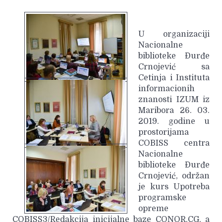
U organizaciji
Nacionalne
biblioteke Đurđe
Crnojević sa
Cetinja i Instituta
informacionih
znanosti IZUM iz
Maribora 26. 03.
2019. godine u
prostorijama
COBISS centra
Nacionalne
biblioteke Đurđe
Crnojević, održan
je kurs Upotreba
programske
opreme
COBISS3/Redakcija inicijalne baze CONOR.CG, a