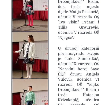
Drobnjaković" Risan,
dok treće mjesto
dijele Matija Pasković,
učenik V razreda OŠ
"Ivo Visin" Prčanj i
Tilija Grgurević,
učenica V razreda OŠ
"Njegoš".
U drugoj kategoriji
prvu nagradu osvojio
je Luka Samardžić,
učenik IX razreda OŠ
"Narodni heroj Savo
Ilić", drugu Anđela
Vulović, učenica VI
razreda OŠ "Veljko
Drobnjaković" Risan i
treće Katarina
Krivokapić, učenica