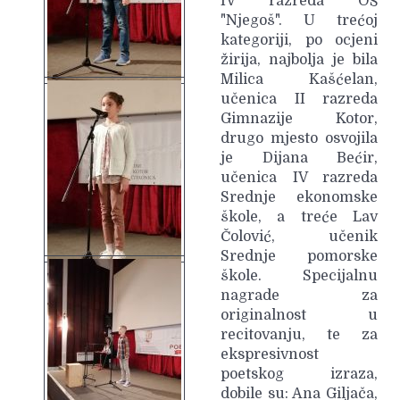
IV razreda OŠ
"Njegoš". U trećoj
kategoriji, po ocjeni
žirija, najbolja je bila
Milica Kašćelan,
učenica II razreda
Gimnazije Kotor,
drugo mjesto osvojila
je Dijana Bećir,
učenica IV razreda
Srednje ekonomske
škole, a treće Lav
Čolović, učenik
Srednje pomorske
škole. Specijalnu
nagrade za
originalnost u
recitovanju, te za
ekspresivnost
poetskog izraza,
dobile su: Ana Giljača,