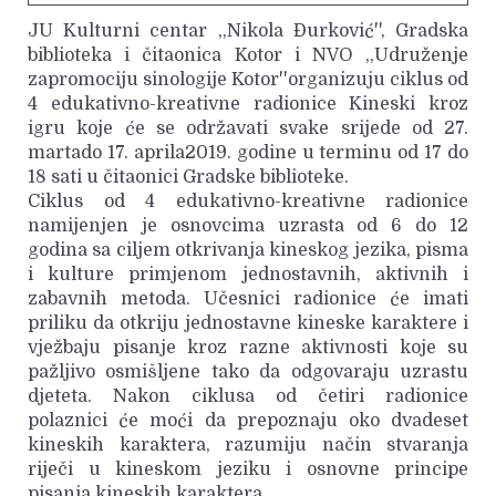
JU Kulturni centar ,,Nikola Đurković'', Gradska
biblioteka i čitaonica Kotor i NVO ,,Udruženje
zapromociju sinologije Kotor''organizuju ciklus od
4 edukativno-kreativne radionice Kineski kroz
igru koje će se održavati svake srijede od 27.
martado 17. aprila2019. godine u terminu od 17 do
18 sati u čitaonici Gradske biblioteke.
Ciklus od 4 edukativno-kreativne radionice
namijenjen je osnovcima uzrasta od 6 do 12
godina sa ciljem otkrivanja kineskog jezika, pisma
i kulture primjenom jednostavnih, aktivnih i
zabavnih metoda. Učesnici radionice će imati
priliku da otkriju jednostavne kineske karaktere i
vježbaju pisanje kroz razne aktivnosti koje su
pažljivo osmišljene tako da odgovaraju uzrastu
djeteta. Nakon ciklusa od četiri radionice
polaznici će moći da prepoznaju oko dvadeset
kineskih karaktera, razumiju način stvaranja
riječi u kineskom jeziku i osnovne principe
pisanja kineskih karaktera.