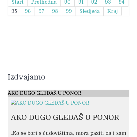
Start
Prethodna
90
91
92
93
94
95
96
97
98
99
Sledjeća
Kraj
Izdvajamo
AKO DUGO GLEDAŠ U PONOR
AKO DUGO GLEDAŠ U PONOR
„Ko se bori s čudovištima, mora paziti da i sam