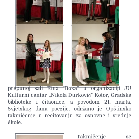
prepunoj sali Kina “Boka” u organizaciji JU
Kulturni centar „Nikola Đurković" Kotor, Gradske
biblioteke i čitaonice, a povodom 21. marta,
Svjetskog dana poezije, održano je Opštinsko
takmičenje u recitovanju za osnovne i srednje
škole.
Takmičenje se