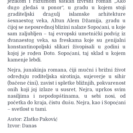
jezikom i razumom satkan izvrsni roman „Ako
dugo gledaš u ponor“, u gradu u kojem stoji
graditeljski dragulj islamske arhitekture
šesnaestog veka, Altun Alem Džamija, gradu u
čijoj se neposrednoj blizini nalaze Sopoćani, u koje
sam zaljubljen – taj evropski umetnički podvig iz
dvanaestog veka, sa freskama koje su genijalni
konstantinopoljski slikari živopisali u godini u
kojoj je rođen Đoto. Sopoćani, taj sklad u kojem
kamenje lebdi.
Nejra, junakinja romana, čiji mučni i brižni život
određuju roditeljska sirotinja, sujeverje u sihir
(bačene čini), zavist i spletke bližnjih, pokvarenost
onih koji joj izlaze u susret, Nejra, uprkos svim
nasiljima i nepodopštinama, u sebi nosi, od
početka do kraja, čistu dušu. Nejra, kao i Sopoćani
– svetlost u tami.
Autor: Zlatko Paković
Izvor: Danas