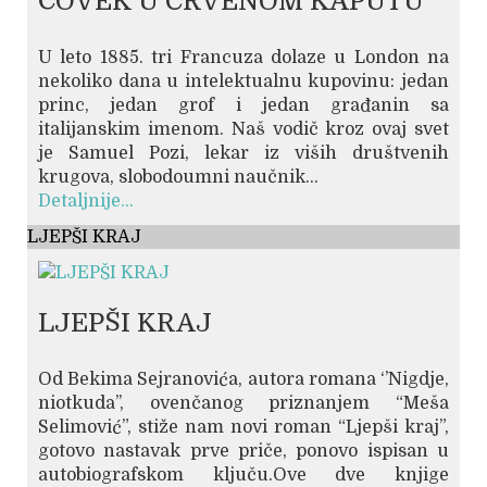
ČOVEK U CRVENOM KAPUTU
U leto 1885. tri Francuza dolaze u London na
nekoliko dana u intelektualnu kupovinu: jedan
princ, jedan grof i jedan građanin sa
italijanskim imenom. Naš vodič kroz ovaj svet
je Samuel Pozi, lekar iz viših društvenih
krugova, slobodoumni naučnik...
Detaljnije...
LJEPŠI KRAJ
LJEPŠI KRAJ
Od Bekima Sejranovića, autora romana ‘’Nigdje,
niotkuda’’, ovenčanog priznanjem “Meša
Selimović”, stiže nam novi roman “Ljepši kraj”,
gotovo nastavak prve priče, ponovo ispisan u
autobiografskom ključu.Ove dve knjige