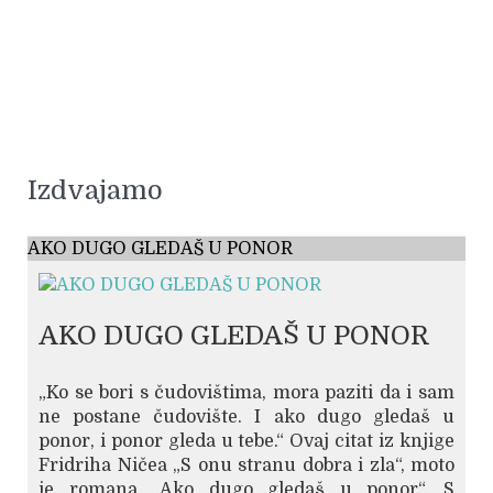
Izdvajamo
AKO DUGO GLEDAŠ U PONOR
AKO DUGO GLEDAŠ U PONOR
„Ko se bori s čudovištima, mora paziti da i sam
ne postane čudovište. I ako dugo gledaš u
ponor, i ponor gleda u tebe.“ Ovaj citat iz knjige
Fridriha Ničea „S onu stranu dobra i zla“, moto
je romana „Ako dugo gledaš u ponor“. S