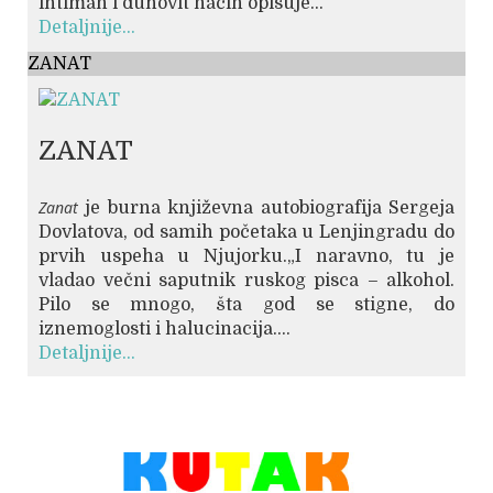
intiman i duhovit način opisuje...
Detaljnije...
ZANAT
ZANAT
Zanat
je burna književna autobiografija Sergeja
Dovlatova, od samih početaka u Lenjingradu do
prvih uspeha u Njujorku.„I naravno, tu je
vladao večni saputnik ruskog pisca – alkohol.
Pilo se mnogo, šta god se stigne, do
iznemoglosti i halucinacija....
Detaljnije...
© Free
Joomla! 3 Modules
- by
VinaGecko.com