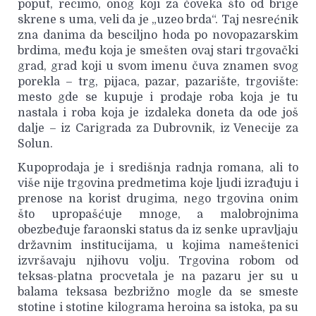
poput, recimo, onog koji za čoveka što od brige
skrene s uma, veli da je „uzeo brda“. Taj nesrećnik
zna danima da besciljno hoda po novopazarskim
brdima, među koja je smešten ovaj stari trgovački
grad, grad koji u svom imenu čuva znamen svog
porekla – trg, pijaca, pazar, pazarište, trgovište:
mesto gde se kupuje i prodaje roba koja je tu
nastala i roba koja je izdaleka doneta da ode još
dalje – iz Carigrada za Dubrovnik, iz Venecije za
Solun.
Kupoprodaja je i središnja radnja romana, ali to
više nije trgovina predmetima koje ljudi izrađuju i
prenose na korist drugima, nego trgovina onim
što upropašćuje mnoge, a malobrojnima
obezbeđuje faraonski status da iz senke upravljaju
državnim institucijama, u kojima nameštenici
izvršavaju njihovu volju. Trgovina robom od
teksas-platna procvetala je na pazaru jer su u
balama teksasa bezbrižno mogle da se smeste
stotine i stotine kilograma heroina sa istoka, pa su