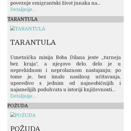
povezuje emigrantski život junaka na...
Detaljnije...
TARANTULA
TARANTULA
Umetnička misija Boba Dilana jeste „turneja
bez kraja“, a njegovo delo, delo je u
neprekidnom i neprolaznom nastajanju; po
tome je, bez imalo nasilnog učitavanja,
uporedivo s jednim od najneobičnijih i
najsmelijih poduhvata u istoriji književnosti...
Detaljnije...
POŽUDA
POŽUDA