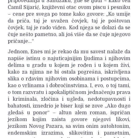
pripovedanja u Sandžaku, gde se ljudi – kako veli
Ćamil Sijarić, književni otac ovom piscu i pesniku
– cene pre svega po tome kako govore: „Ko umije
da priča, taj je uvažen čovjek, taj je poštovan
čovjek, taj je rado viđen. Kod njega se dolazi da se
čuje nešto pametno, ali još više da se čuje njegovo
pričanje…“
Jednom, Enes mi je rekao da mu savest nalaže da
napiše istinu o najuticajnijim ljudima i njihovim
delima u gradu u kojem je rođen i u kojem živi,
kako za njima ne bi ostala pogrešna, iskrivljena
slika o rđavim njihovim osobinama i postupcima,
kao o vrlinama i dobročinstvima. I, evo, o toj tami,
o tom razvratu i apokaliptičnom jednačenju prava
i kriminala, zločina i ugleda, nedotupavnosti i
bahatosti, iznedrio je biser koji se zove „Ako dugo
gledaš u ponor“ – altun alem roman, ispričan
jezikom kojim zaista govore njegovi likovi,
jezikom Novog Pazara, sa svim onim autohtonim,
endemskim izrazima, slikovitim i pametnim,