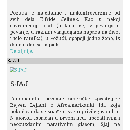
Požuda je najčitanije i najkontroverznije od
svih dela Elfride Jelinek. Kao u nekoj
savremenoj Ilijadi (u kojoj se, iz pevanja u
pevanje, u raznim varijacijama napada na život
i telo ratnika), u Požudi, epopeji jedne žene, iz
dana u dan se napada...
Detaljnije...
SJAJ
SJAJ
Fenomenalni prvenac američke spisateljice
Rejven Lejlani o Afroamerikanki Idi, koja
pokušava da se snađe u svetu privilegovanih u
Njujorku. Ispričan u prvom licu, upečatljivim i
neobuzdanim narativnim glasom, Sjaj na