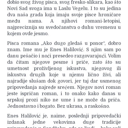
dobio svog živog pisca, svog fresko-slikara, kao što
Novi Sad svoga ima u Laslu Vegelu. I to su jedina
dva naša grada koja imaju svoje pisce hroničare
među nama. A njihovi romani-letopisi,
najpreciznija su svedočanstva o duhu vremenu u
kojem ovde jesmo.
Pisca romana „Ako dugo gledaš u ponor“, dobro
znam. Ime mu je Enes Halilović. S njim sam po
danu pešačio i noći presedeo razgovarajući. Volim
da čitam njegove pesme i priče, zato što su
umetnost proživljenog iskustva, njegovog ili
iskustva drugih koje u njemu lično živi, ali
najradije slušam dok govori, jer taj dar usmenog
pripovedanja najređe srećem. Njegov novi roman
jeste ispričan roman, i to onako kako danas u
srpskoj prozi niko ne ume i ne može da priča.
Jednostavno i bogato. Bez ukrasa, a raskošno.
Enes Halilović je, naime, poslednji pripovedački
izdanak jedne vekovima duge tradicije