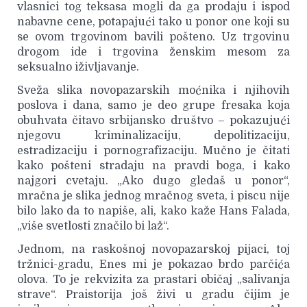
vlasnici tog teksasa mogli da ga prodaju i ispod
nabavne cene, potapajući tako u ponor one koji su
se ovom trgovinom bavili pošteno. Uz trgovinu
drogom ide i trgovina ženskim mesom za
seksualno iživljavanje.
Sveža slika novopazarskih moćnika i njihovih
poslova i dana, samo je deo grupe fresaka koja
obuhvata čitavo srbijansko društvo – pokazujući
njegovu kriminalizaciju, depolitizaciju,
estradizaciju i pornografizaciju. Mučno je čitati
kako pošteni stradaju na pravdi boga, i kako
najgori cvetaju. „Ako dugo gledaš u ponor“,
mračna je slika jednog mračnog sveta, i piscu nije
bilo lako da to napiše, ali, kako kaže Hans Falada,
„više svetlosti značilo bi laž“.
Jednom, na raskošnoj novopazarskoj pijaci, toj
tržnici-gradu, Enes mi je pokazao brdo parčića
olova. To je rekvizita za prastari običaj „salivanja
strave“. Praistorija još živi u gradu čijim je