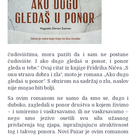
čudovištima, mora paziti da i sam ne postane
čudovište. I ako dugo gledaš u ponor, i ponor
gleda u tebe.“ Ovaj citat iz knjige Fridriha Ničea „S
onu stranu dobra i zla“, moto je romana „Ako dugo
gledaš u ponor“. S obzirom na sadržaj o zlu, naslov
nije mogao biti bolji.
Sa ovim romanom ne samo da smo se, dugo i
duboko, zagledali u ponor društva u kojem živimo
– i umiremo i vaskrsavamo, ili ne vaskrsavamo –
nego smo jezivo osetili svu silu užasnog
privlačenja tog zjapa, ispražnjujuću atraktivnost
tog i takvog ponora. Novi Pazar je ovim romanom