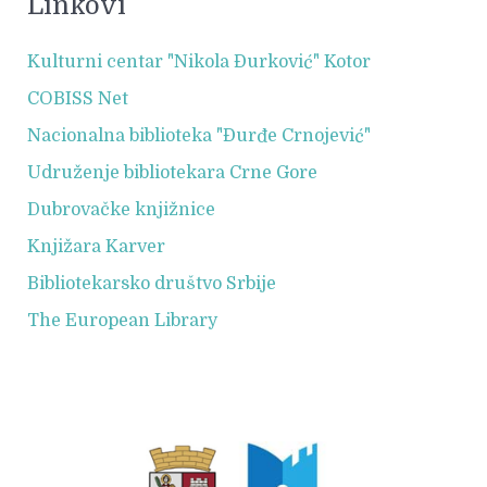
Linkovi
Kulturni centar "Nikola Đurković" Kotor
COBISS Net
Nacionalna biblioteka "Đurđe Crnojević"
Udruženje bibliotekara Crne Gore
Dubrovačke knjižnice
Knjižara Karver
Bibliotekarsko društvo Srbije
The European Library