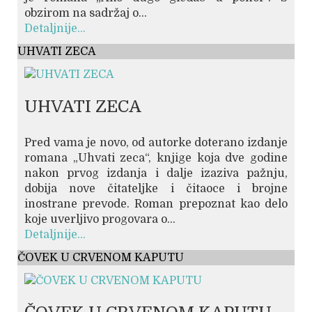
obzirom na sadržaj o...
Detaljnije...
UHVATI ZECA
UHVATI ZECA
Pred vama je novo, od autorke doterano izdanje
romana „Uhvati zeca“, knjige koja dve godine
nakon prvog izdanja i dalje izaziva pažnju,
dobija nove čitateljke i čitaoce i brojne
inostrane prevode. Roman prepoznat kao delo
koje uverljivo progovara o...
Detaljnije...
ČOVEK U CRVENOM KAPUTU