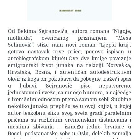
Od Bekima Sejranovića, autora romana ‘’Nigdje,
niotkuda’’, ovenčanog priznanjem “Meša
Selimović”, stiže nam novi roman “Ljepši kraj”,
gotovo nastavak prve priče, ponovo ispisan u
autobiografskom ključu.Ove dve knjige povezuje
emigrantski život junaka na relaciji Norveška,
Hrvatska, Bosna, i autentičan autodestruktivni
okvir iz koga on pokušava da pobegne tražeći spas
u ljubavi. Sejranović piše nepatvoreno,
jednostavno i sveže, sa mnogo humora, a najčešće
s ironičnim odnosom prema samom sebi. Sudbine
nekoliko junaka prepliću se u ovoj knjizi, u kojoj
autor teskobnu sliku svog sveta gradi paralelnim
pričama sa različitim vremenskim distancama i
mestima zbivanja – između jedne brvnare u
Bosni, podstanarske sobe u Oslu, delekih zemalja