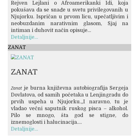
Rejven Lejlani o Afroamerikanki Idi, koja
pokušava da se snađe u svetu privilegovanih u
Njujorku. Ispričan u prvom licu, upečatljivim i
neobuzdanim narativnim glasom, Sjaj na
intiman i duhovit način opisuje...
Detaljnije...
ZANAT
ZANAT
Zanat
je burna književna autobiografija Sergeja
Dovlatova, od samih početaka u Lenjingradu do
prvih uspeha u Njujorku.„I naravno, tu je
vladao večni saputnik ruskog pisca – alkohol.
Pilo se mnogo, šta god se stigne, do
iznemoglosti i halucinacija....
Detaljnije...
© Free
Joomla! 3 Modules
- by
VinaGecko.com