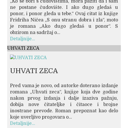
„Ko se bori s čudovištima, mora paziti da i sam
ne postane čudovište. I ako dugo gledaš u
ponor, i ponor gleda u tebe.“ Ovaj citat iz knjige
Fridriha Ničea „S onu stranu dobra i zla“, moto
je romana „Ako dugo gledaš u ponor“. S
obzirom na sadržaj o...
Detaljnije...
UHVATI ZECA
UHVATI ZECA
Pred vama je novo, od autorke doterano izdanje
romana „Uhvati zeca“, knjige koja dve godine
nakon prvog izdanja i dalje izaziva pažnju,
dobija nove čitateljke i čitaoce i brojne
inostrane prevode. Roman prepoznat kao delo
koje uverljivo progovara o...
Detaljnije...