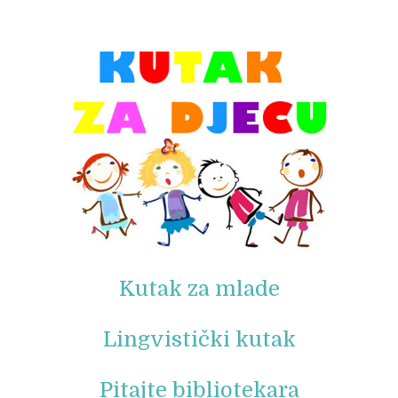
Kutak za mlade
Lingvistički kutak
Pitajte bibliotekara