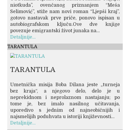
niotkuda’’, ovenčanog priznanjem “Meša
Selimović”, stiže nam novi roman “Ljepši kraj”,
gotovo nastavak prve priče, ponovo ispisan u
autobiografskom ključu.Ove dve knjige
povezuje emigrantski život junaka na...
Detaljnije...
TARANTULA
TARANTULA
Umetnička misija Boba Dilana jeste „turneja
bez kraja“, a njegovo delo, delo je u
neprekidnom i neprolaznom nastajanju; po
tome je, bez imalo nasilnog učitavanja,
uporedivo s jednim od najneobičnijih i
najsmelijih poduhvata u istoriji književnosti...
Detaljnije...