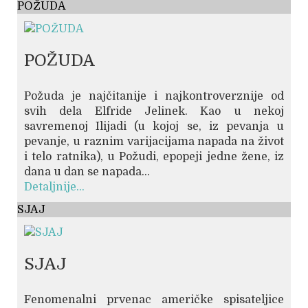
POŽUDA
POŽUDA
Požuda je najčitanije i najkontroverznije od
svih dela Elfride Jelinek. Kao u nekoj
savremenoj Ilijadi (u kojoj se, iz pevanja u
pevanje, u raznim varijacijama napada na život
i telo ratnika), u Požudi, epopeji jedne žene, iz
dana u dan se napada...
Detaljnije...
SJAJ
SJAJ
Fenomenalni prvenac američke spisateljice