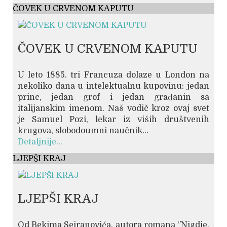
ČOVEK U CRVENOM KAPUTU
ČOVEK U CRVENOM KAPUTU
U leto 1885. tri Francuza dolaze u London na
nekoliko dana u intelektualnu kupovinu: jedan
princ, jedan grof i jedan građanin sa
italijanskim imenom. Naš vodič kroz ovaj svet
je Samuel Pozi, lekar iz viših društvenih
krugova, slobodoumni naučnik...
Detaljnije...
LJEPŠI KRAJ
LJEPŠI KRAJ
Od Bekima Sejranovića, autora romana ‘’Nigdje,