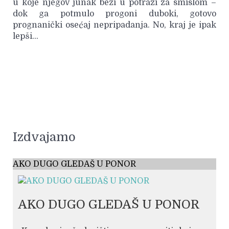
u koje njegov junak beži u potrazi za smislom –
dok ga potmulo progoni duboki, gotovo
prognanički osećaj nepripadanja. No, kraj je ipak
lepši…
Izdvajamo
AKO DUGO GLEDAŠ U PONOR
AKO DUGO GLEDAŠ U PONOR