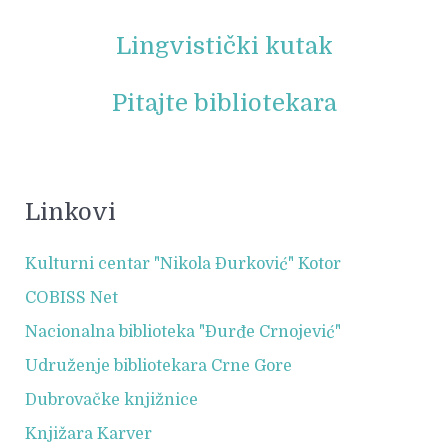
Lingvistički kutak
Pitajte bibliotekara
Linkovi
Kulturni centar "Nikola Đurković" Kotor
COBISS Net
Nacionalna biblioteka "Đurđe Crnojević"
Udruženje bibliotekara Crne Gore
Dubrovačke knjižnice
Knjižara Karver