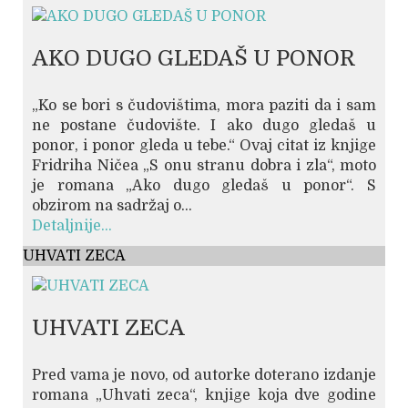
AKO DUGO GLEDAŠ U PONOR
„Ko se bori s čudovištima, mora paziti da i sam
ne postane čudovište. I ako dugo gledaš u
ponor, i ponor gleda u tebe.“ Ovaj citat iz knjige
Fridriha Ničea „S onu stranu dobra i zla“, moto
je romana „Ako dugo gledaš u ponor“. S
obzirom na sadržaj o...
Detaljnije...
UHVATI ZECA
UHVATI ZECA
Pred vama je novo, od autorke doterano izdanje
romana „Uhvati zeca“, knjige koja dve godine