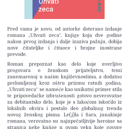
Pred vama je novo, od autorke doterano izdanje
romana „Uhvati zeca“, knjige koja dve godine
nakon prvog izdanja i dalje izaziva pažnju, dobija
nove čitateljke i čitaoce i brojne inostrane
prevode.
Roman prepoznat kao delo koje uverljivo
progovara o ženskom prijateljstvu, temi
zanemarenoj u našim književnostima, a dodatno
prelomljenoj kroz oštru prizmu ratnih godina,
„Uhvati zeca“ se nameće kao unikatni primer stila
te pripovedačke izbrušenosti gotovo neverovatne
za debitantsko delo, koje je s lakoćom iskočilo iz
lokalnih okvira i postalo deo globalnog trenda
novog ženskog pisma. Le(j)la i Sara, junakinje
romana, verovatno su najupečatljivije heroine sa
stranica neke knjige u ovom veku koje govore