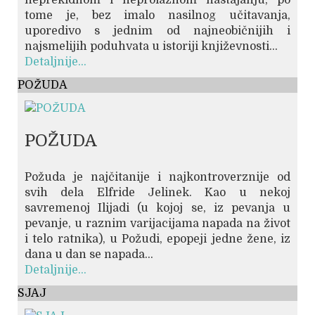
neprekidnom i neprolaznom nastajanju; po
tome je, bez imalo nasilnog učitavanja,
uporedivo s jednim od najneobičnijih i
najsmelijih poduhvata u istoriji književnosti...
Detaljnije...
POŽUDA
POŽUDA
Požuda je najčitanije i najkontroverznije od
svih dela Elfride Jelinek. Kao u nekoj
savremenoj Ilijadi (u kojoj se, iz pevanja u
pevanje, u raznim varijacijama napada na život
i telo ratnika), u Požudi, epopeji jedne žene, iz
dana u dan se napada...
Detaljnije...
SJAJ