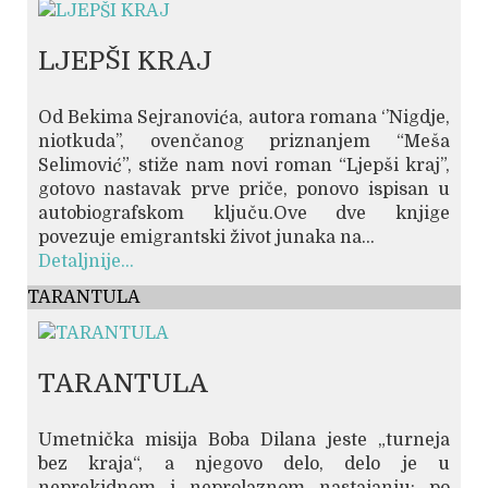
LJEPŠI KRAJ
Od Bekima Sejranovića, autora romana ‘’Nigdje,
niotkuda’’, ovenčanog priznanjem “Meša
Selimović”, stiže nam novi roman “Ljepši kraj”,
gotovo nastavak prve priče, ponovo ispisan u
autobiografskom ključu.Ove dve knjige
povezuje emigrantski život junaka na...
Detaljnije...
TARANTULA
TARANTULA
Umetnička misija Boba Dilana jeste „turneja
bez kraja“, a njegovo delo, delo je u