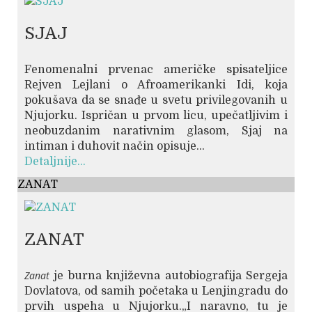
SJAJ
Fenomenalni prvenac američke spisateljice
Rejven Lejlani o Afroamerikanki Idi, koja
pokušava da se snađe u svetu privilegovanih u
Njujorku. Ispričan u prvom licu, upečatljivim i
neobuzdanim narativnim glasom, Sjaj na
intiman i duhovit način opisuje...
Detaljnije...
ZANAT
ZANAT
Zanat
je burna književna autobiografija Sergeja
Dovlatova, od samih početaka u Lenjingradu do
prvih uspeha u Njujorku.„I naravno, tu je