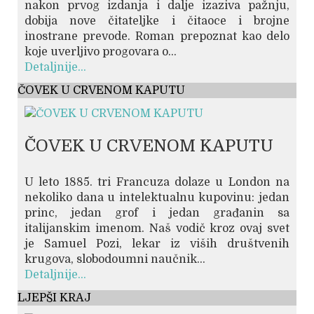
nakon prvog izdanja i dalje izaziva pažnju,
dobija nove čitateljke i čitaoce i brojne
inostrane prevode. Roman prepoznat kao delo
koje uverljivo progovara o...
Detaljnije...
ČOVEK U CRVENOM KAPUTU
ČOVEK U CRVENOM KAPUTU
U leto 1885. tri Francuza dolaze u London na
nekoliko dana u intelektualnu kupovinu: jedan
princ, jedan grof i jedan građanin sa
italijanskim imenom. Naš vodič kroz ovaj svet
je Samuel Pozi, lekar iz viših društvenih
krugova, slobodoumni naučnik...
Detaljnije...
LJEPŠI KRAJ