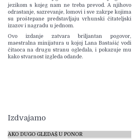
jezikom s kojeg nam ne treba prevod. A njihovo
odrastanje, sazrevanje, lomovi i sve zakrpe kojima
su proštepane predstavljaju vrhunski čitateljski
izazov i nagradu u jednom.
Ovo izdanje zatvara briljantan pogovor,
maestralna minijatura u kojoj Lana Bastašić vodi
čitaoca na drugu stranu ogledala, i pokazuje mu
kako stvarnost izgleda odande.
Izdvajamo
AKO DUGO GLEDAŠ U PONOR