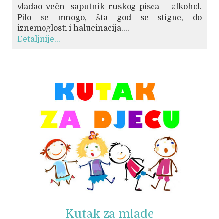
vladao večni saputnik ruskog pisca – alkohol.
Pilo se mnogo, šta god se stigne, do
iznemoglosti i halucinacija....
Detaljnije...
© Free
Joomla! 3 Modules
- by
VinaGecko.com
Kutak za mlade