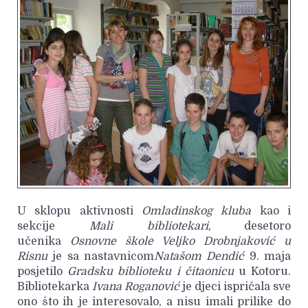
U sklopu aktivnosti
Omladinskog kluba
kao i
sekcije
Mali bibliotekari
,
desetoro
učenika
Osnovne škole Veljko
Drobnjaković u
Risnu
je sa nastavnicom
Natašom Dendić
9. maja
posjetilo
Gradsku biblioteku
i čitaonicu
u Kotoru.
Bibliotekarka
Ivana Roganović
je djeci ispričala sve
ono što ih je interesovalo, a nisu imali prilike do