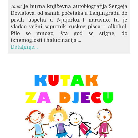
Zanat
je burna književna autobiografija Sergeja
Dovlatova, od samih početaka u Lenjingradu do
prvih uspeha u Njujorku.„I naravno, tu je
vladao večni saputnik ruskog pisca – alkohol.
Pilo se mnogo, šta god se stigne, do
iznemoglosti i halucinacija....
Detaljnije...
© Free
Joomla! 3 Modules
- by
VinaGecko.com