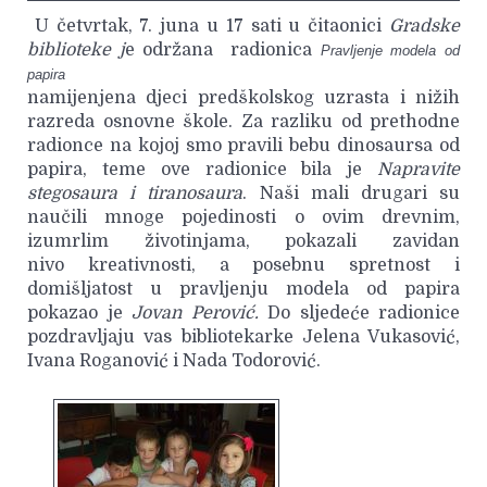
U četvrtak, 7. juna u 17 sati u čitaonici
Gradske
biblioteke j
e održana radionica
Pravljenje modela od
papira
namijenjena djeci predškolskog uzrasta i nižih
razreda osnovne škole. Za razliku od prethodne
radionce na kojoj smo pravili bebu dinosaursa od
papira, teme ove radionice bila je
Napravite
stegosaura i tiranosaura
. Naši mali drugari su
naučili mnoge pojedinosti o ovim drevnim,
izumrlim životinjama, pokazali zavidan
nivo kreativnosti, a posebnu spretnost i
domišljatost u pravljenju modela od papira
pokazao je
Jovan Perović.
Do sljedeće radionice
pozdravljaju vas bibliotekarke Jelena Vukasović,
Ivana Roganović i Nada Todorović.