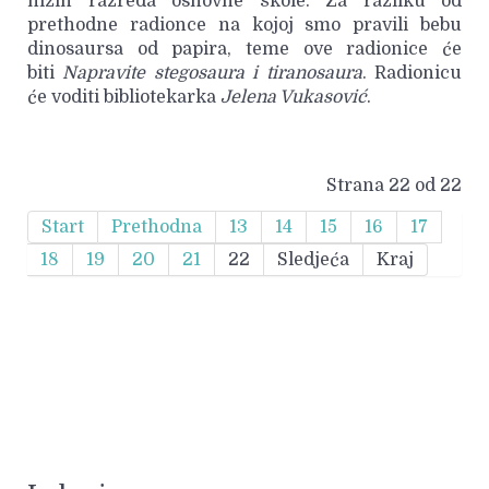
nižih razreda osnovne škole. Za razliku od
prethodne radionce na kojoj smo pravili bebu
dinosaursa od papira, teme ove radionice će
biti
Napravite stegosaura i tiranosaura
. Radionicu
će voditi bibliotekarka
Jelena Vukasović
.
Strana 22 od 22
Start
Prethodna
13
14
15
16
17
18
19
20
21
22
Sledjeća
Kraj