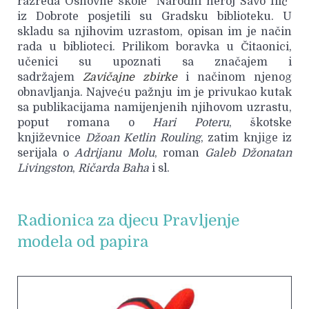
razreda Osnovne škole "Narodni heroj Savo Ilić"
iz Dobrote posjetili su Gradsku biblioteku. U
skladu sa njihovim uzrastom, opisan im je način
rada u biblioteci. Prilikom boravka u Čitaonici,
učenici su upoznati sa značajem i
sadržajem
Zavičajne zbirke
i načinom njenog
obnavljanja. Najveću pažnju im je privukao kutak
sa publikacijama namijenjenih njihovom uzrastu,
poput romana o
Hari Poteru
, škotske
književnice
Džoan Ketlin Rouling
, zatim knjige iz
serijala o
Adrijanu Molu
, roman
Galeb Džonatan
Livingston
,
Ričarda Baha
i sl.
Radionica za djecu Pravljenje
modela od papira