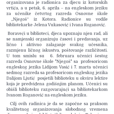
organizovana je radionica za djecu iz kotorskih
vrtića, a u petak, 6. aprila – na engleskom jeziku
za učenike četvrtog razreda Osnovne škole
„Njegoš“ iz Kotora. Radionice su vodile
bibliotekarke Jelena Vukasović i Ivana Roganović.
Boraveći u biblioteci, djeca upoznaju njen rad, ali
se namjenski organizuju časovi i predavanja, uz
lično i aktivno zalaganje svakog učesnika,
razmjenu ličnog iskustva, poštovanje različitosti.
U tom smislu su 6. februara učenici šestog
razreda Osnovne škole "Njegoš" sa profesoricom
engleskog jezika Lidijom Vasić i 7. marta učenici
sedmog razreda sa profesoricom engleskog jezika
Dalijom Ljutić posjetili biblioteku u okviru lektire
koja je predviđena godišnjim planom. Učenici su
obišli biblioteku razgovarajući sa bibliotekarkom
Ivanom Roganović na engleskom jeziku.
Cilj ovih radinica je da se započne sa praksom
kvalitetnog organizovanja slobodnog vremena