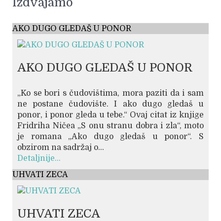
Izdvajamo
AKO DUGO GLEDAŠ U PONOR
AKO DUGO GLEDAŠ U PONOR
„Ko se bori s čudovištima, mora paziti da i sam
ne postane čudovište. I ako dugo gledaš u
ponor, i ponor gleda u tebe.“ Ovaj citat iz knjige
Fridriha Ničea „S onu stranu dobra i zla“, moto
je romana „Ako dugo gledaš u ponor“. S
obzirom na sadržaj o...
Detaljnije...
UHVATI ZECA
UHVATI ZECA