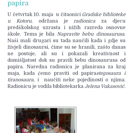
papira
U četvrtak 10. maja u čitaonici
Gradske biblioteke
u Kotoru
, održana je
radionica
za djecu
predškolskog uzrasta i nižih razreda osnovne
škole. Tema je bila
Napravite bebu dinosaurusa
.
Naši mali drugari su tada naučili kada i gdje su
živjeli dinosaursi, čime su se hranili, zašto danas
ne postoje, ali su i pokazali kreativnost i
domišljatost dok su pravili bebu dinosaurusa od
papira. Naredna radionica je planirana za kraj
maja, kada ćemo praviti od papira
stegosaura i
tiranosaura
, i naučiti neke pojedinosti o njima.
Radionicu je vodila bibliotekarka
Jelena Vukasović
.