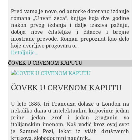
Pred vama je novo, od autorke doterano izdanje
romana „Uhvati zeca“, knjige koja dve godine
nakon prvog izdanja i dalje izaziva pažnju,
dobija nove čitateljke i čitaoce i brojne
inostrane prevode. Roman prepoznat kao delo
koje uverljivo progovara o...
Detaljnije...
ČOVEK U CRVENOM KAPUTU
ČOVEK U CRVENOM KAPUTU
U leto 1885. tri Francuza dolaze u London na
nekoliko dana u intelektualnu kupovinu: jedan
princ, jedan grof i jedan građanin sa
italijanskim imenom. Naš vodič kroz ovaj svet
je Samuel Pozi, lekar iz viših društvenih
krugova, slobodoumni naučnik...