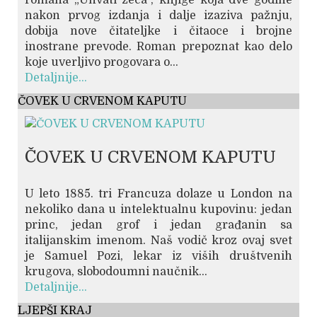
nakon prvog izdanja i dalje izaziva pažnju,
dobija nove čitateljke i čitaoce i brojne
inostrane prevode. Roman prepoznat kao delo
koje uverljivo progovara o...
Detaljnije...
ČOVEK U CRVENOM KAPUTU
ČOVEK U CRVENOM KAPUTU
U leto 1885. tri Francuza dolaze u London na
nekoliko dana u intelektualnu kupovinu: jedan
princ, jedan grof i jedan građanin sa
italijanskim imenom. Naš vodič kroz ovaj svet
je Samuel Pozi, lekar iz viših društvenih
krugova, slobodoumni naučnik...
Detaljnije...
LJEPŠI KRAJ