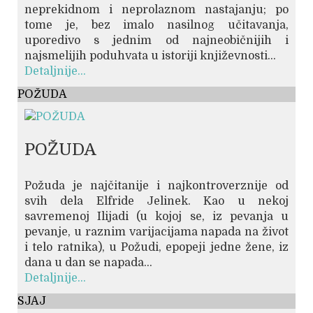
neprekidnom i neprolaznom nastajanju; po
tome je, bez imalo nasilnog učitavanja,
uporedivo s jednim od najneobičnijih i
najsmelijih poduhvata u istoriji književnosti...
Detaljnije...
POŽUDA
POŽUDA
Požuda je najčitanije i najkontroverznije od
svih dela Elfride Jelinek. Kao u nekoj
savremenoj Ilijadi (u kojoj se, iz pevanja u
pevanje, u raznim varijacijama napada na život
i telo ratnika), u Požudi, epopeji jedne žene, iz
dana u dan se napada...
Detaljnije...
SJAJ