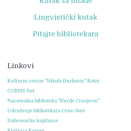
Kutak za mlade
Lingvistički kutak
Pitajte bibliotekara
Linkovi
Kulturni centar "Nikola Đurković" Kotor
COBISS Net
Nacionalna biblioteka "Đurđe Crnojević"
Udruženje bibliotekara Crne Gore
Dubrovačke knjižnice
Knjižara Karver