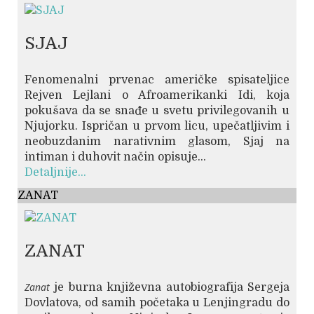
SJAJ
Fenomenalni prvenac američke spisateljice
Rejven Lejlani o Afroamerikanki Idi, koja
pokušava da se snađe u svetu privilegovanih u
Njujorku. Ispričan u prvom licu, upečatljivim i
neobuzdanim narativnim glasom, Sjaj na
intiman i duhovit način opisuje...
Detaljnije...
ZANAT
ZANAT
Zanat
je burna književna autobiografija Sergeja
Dovlatova, od samih početaka u Lenjingradu do