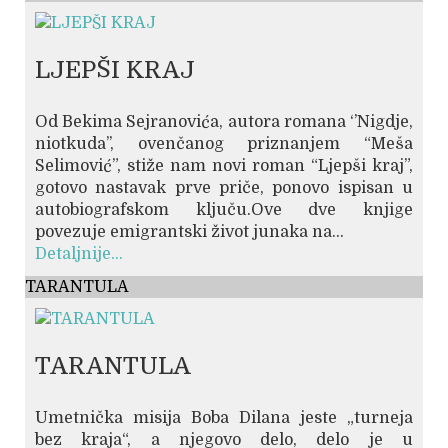
LJEPŠI KRAJ
Od Bekima Sejranovića, autora romana ‘’Nigdje,
niotkuda’’, ovenčanog priznanjem “Meša
Selimović”, stiže nam novi roman “Ljepši kraj”,
gotovo nastavak prve priče, ponovo ispisan u
autobiografskom ključu.Ove dve knjige
povezuje emigrantski život junaka na...
Detaljnije...
TARANTULA
TARANTULA
Umetnička misija Boba Dilana jeste „turneja
bez kraja“, a njegovo delo, delo je u