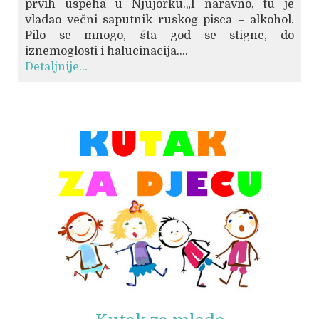
prvih uspeha u Njujorku.„I naravno, tu je
vladao večni saputnik ruskog pisca – alkohol.
Pilo se mnogo, šta god se stigne, do
iznemoglosti i halucinacija....
Detaljnije...
© Free
Joomla! 3 Modules
- by
VinaGecko.com