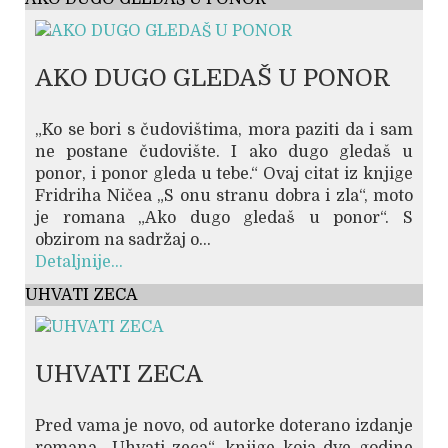
AKO DUGO GLEDAŠ U PONOR
„Ko se bori s čudovištima, mora paziti da i sam
ne postane čudovište. I ako dugo gledaš u
ponor, i ponor gleda u tebe.“ Ovaj citat iz knjige
Fridriha Ničea „S onu stranu dobra i zla“, moto
je romana „Ako dugo gledaš u ponor“. S
obzirom na sadržaj o...
Detaljnije...
UHVATI ZECA
UHVATI ZECA
Pred vama je novo, od autorke doterano izdanje
romana „Uhvati zeca“, knjige koja dve godine