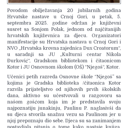
Povodom obilježavanja 20 jubilarnih godina
Hrvatske nastave u Crnoj Gori, u petak, 5.
septembra 2025. godine održan je književni
susret sa Sonjom Polak, jednom od najčitanijih
hrvatskih književnica za djecu. Organizatori
manifestacije su Hrvatska nastava u Crnoj Gori i
NVO „Hrvatska krovna zajednica Dux Croatorum“,
u saradnji sa JU „Kulturni centar Nikola
Đurković“, Gradskom bibliotekom i čitaonicom
Kotor i JU Osnovnom školom (OŠ) “Njegoš“, Kotor.
Učenici petih razreda Osnovne škole “Njegoš” sa
kojima je Gradska biblioteka /čitaonica Kotor
razvila prijateljstvo od njihovih prvih školskih
dana, aktivno su učestvovali u razgovoru sa
našom gošćom koja im je predstavila svoju
najpoznatiju junakinju, Paulinu P. naglasivši da
su djeca stvorila snažnu vezu sa Paulinom jer u
njoj prepoznaju dio sebe. Djeca su sa zanimanjem
postavljala pitanja o tome kako nastaje knjiga,