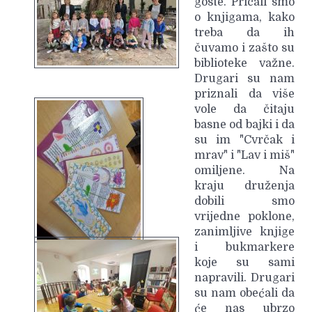
goste. Pričali smo
o knjigama, kako
treba da ih
čuvamo i zašto su
biblioteke važne.
Drugari su nam
priznali da više
vole da čitaju
basne od bajki i da
su im "Cvrčak i
mrav" i "Lav i miš"
omiljene. Na
kraju druženja
dobili smo
vrijedne poklone,
zanimljive knjige
i bukmarkere
koje su sami
napravili. Drugari
su nam obećali da
će nas ubrzo