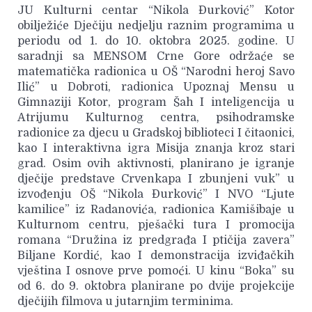
JU Kulturni centar “Nikola Đurković” Kotor
obilježiće Dječiju nedjelju raznim programima u
periodu od 1. do 10. oktobra 2025. godine. U
saradnji sa MENSOM Crne Gore održaće se
matematička radionica u OŠ “Narodni heroj Savo
Ilić” u Dobroti, radionica Upoznaj Mensu u
Gimnaziji Kotor, program Šah I inteligencija u
Atrijumu Kulturnog centra, psihodramske
radionice za djecu u Gradskoj biblioteci I čitaonici,
kao I interaktivna igra Misija znanja kroz stari
grad. Osim ovih aktivnosti, planirano je igranje
dječije predstave Crvenkapa I zbunjeni vuk” u
izvođenju OŠ “Nikola Đurković” I NVO “Ljute
kamilice” iz Radanovića, radionica Kamišibaje u
Kulturnom centru, pješački tura I promocija
romana “Družina iz predgrađa I ptičija zavera”
Biljane Kordić, kao I demonstracija izviđačkih
vještina I osnove prve pomoći. U kinu “Boka” su
od 6. do 9. oktobra planirane po dvije projekcije
dječijih filmova u jutarnjim terminima.