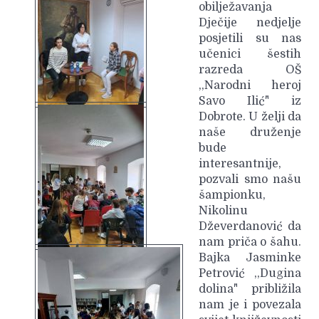
obilježavanja
Dječije nedjelje
posjetili su nas
učenici šestih
razreda OŠ
,,Narodni heroj
Savo Ilić" iz
Dobrote. U želji da
naše druženje
bude
interesantnije,
pozvali smo našu
šampionku,
Nikolinu
Dževerdanović da
nam priča o šahu.
Bajka Jasminke
Petrović ,,Dugina
dolina" približila
nam je i povezala