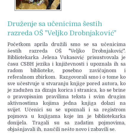
Druženje sa učenicima šestih
razreda OŠ "Veljko Drobnjaković"
Početkom aprila družili smo se sa učenicima
šestih razreda OŠ "Veljko Drobnjaković".
Bibliotekarka Jelena Vukasović prisustvovala je
času CSBH jezika i književnosti i upoznala ih sa
radom biblioteke, posebno zavičajnom i
referalnom zbirkom. Razgovorali smo i o tome ko
sve učestvuje u stvaranju knjige pored autora, ko
je zadužen za dizajn korica i stranica, ko se brine
o pravopisnim pravilima teksta i svim drugim
aktivnostima kojima jedna knjiga dolazi na
svijet. Učenici su se upoznali i sa registrom
pojmova u knjigama koje im je bibliotekarka
donijela. Tragali su sa zadatim pojmovima,
objašnjavali ih, naučili nešto novo i zabavili se.