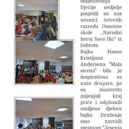
obilježavanja
Dječije nedjelje
posjetili su nas
učenici četvrtih
razreda Osnovne
škole ,,Narodni
heroj Savo Ilić" iz
Dobrote.
Bajka Hansa
Kristijana
Andersena "Mala
sirena" bila je
inspirativna za
naše drugare, pa
su maštovito
mijenjali kraj
priče i odglumili
omiljene djelove
bajke. Druženje
smo završili
pjesmom "Jesenja