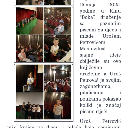
15.maja 2025.
godine u Kinu
“Boka”, druženje
sa poznatim
piscem za djecu i
mlade Urošem
Petrovićem.
Maštovitost i
sjajne ideje
obilježile su ovo
književno
druženje a Uroš
Petrović je svojim
zagonetkama,
pitalicama i
poukama pokazao
koliki je značaj
pisane riječi.
Uroš Petrović
piše knjige za djecu i mlade koje pomjeraju