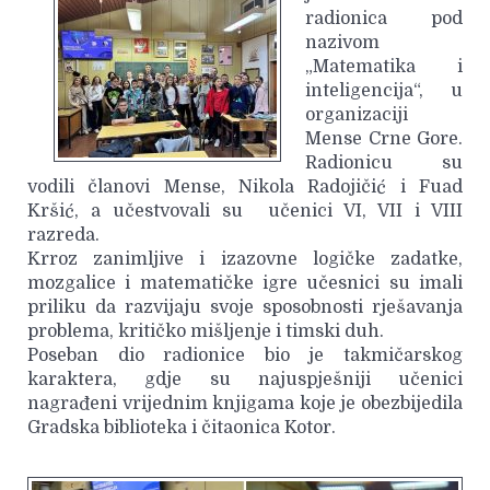
radionica pod
nazivom
„Matematika i
inteligencija“, u
organizaciji
Mense Crne Gore.
Radionicu su
vodili članovi Mense, Nikola Radojičić i Fuad
Kršić, a učestvovali su učenici VI, VII i VIII
razreda.
Krroz zanimljive i izazovne logičke zadatke,
mozgalice i matematičke igre učesnici su imali
priliku da razvijaju svoje sposobnosti rješavanja
problema, kritičko mišljenje i timski duh.
Poseban dio radionice bio je takmičarskog
karaktera, gdje su najuspješniji učenici
nagrađeni vrijednim knjigama koje je obezbijedila
Gradska biblioteka i čitaonica Kotor.