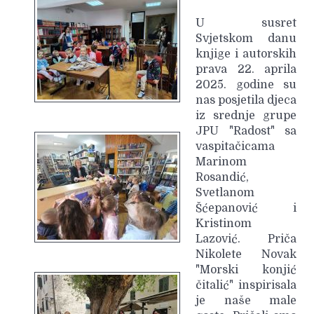
U susret
Svjetskom danu
knjige i autorskih
prava 22. aprila
2025. godine su
nas posjetila djeca
iz srednje grupe
JPU "Radost" sa
vaspitačicama
Marinom
Rosandić,
Svetlanom
Šćepanović i
Kristinom
Lazović. Priča
Nikolete Novak
"Morski konjić
čitalić" inspirisala
je naše male