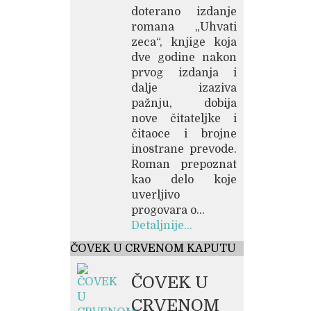
doterano izdanje
romana „Uhvati
zeca“, knjige koja
dve godine nakon
prvog izdanja i
dalje izaziva
pažnju, dobija
nove čitateljke i
čitaoce i brojne
inostrane prevode.
Roman prepoznat
kao delo koje
uverljivo
progovara o...
Detaljnije...
ČOVEK U CRVENOM KAPUTU
ČOVEK U
CRVENOM