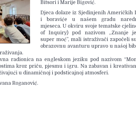
Bitsori i Marije Bigović.
Djeca dolaze iz Sjedinjenih Američkih
i boraviće u našem gradu nared
mjeseca. U okviru svoje tematske cjelin
of Inquiry) pod nazivom ,,Znanje j
super moć”, mali istraživači započeli s
obrazovnu avanturu upravo u našoj bibl
traživanja.
tivna radionica na engleskom jeziku pod nazivom “Mons
ostima kroz priču, pjesmu i igru. Na zabavan i kreativa
uživajući u dinamičnoj i podsticajnoj atmosferi.
 Ivana Roganović.