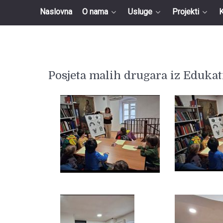
Naslovna
O nama
Usluge
Projekti
K
Posjeta malih drugara iz Edukat