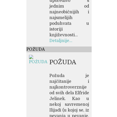
uporedivo s
jednim od
najneobičnijih i
najsmelijih
poduhvata u
istoriji
književnosti...
Detaljnije...
POŽUDA
POŽUDA
Požuda je
najčitanije i
najkontroverznije
od svih dela Elfride
Jelinek. Kao u
nekoj savremenoj
Ilijadi (u kojoj se, iz
pevanja u pevanje,