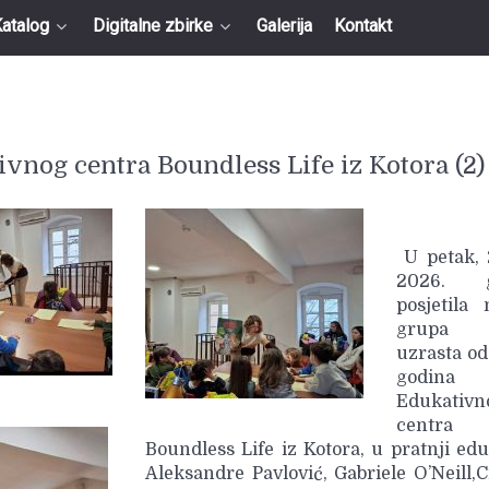
atalog
Digitalne zbirke
Galerija
Kontakt
ivnog centra Boundless Life iz Kotora (2)
U petak, 2
2026. g
posjetila 
grupa 
uzrasta od
godin
Edukativn
centra
Boundless Life iz Kotora, u pratnji ed
Aleksandre Pavlović, Gabriele O’Neill,C