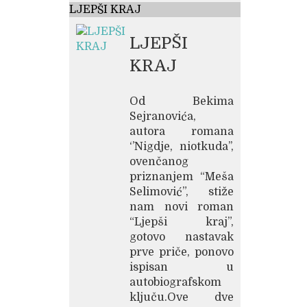
LJEPŠI KRAJ
LJEPŠI
KRAJ
Od Bekima
Sejranovića,
autora romana
‘’Nigdje, niotkuda’’,
ovenčanog
priznanjem “Meša
Selimović”, stiže
nam novi roman
“Ljepši kraj”,
gotovo nastavak
prve priče, ponovo
ispisan u
autobiografskom
ključu.Ove dve