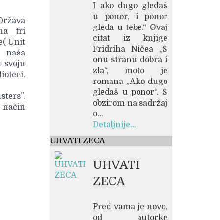
I ako dugo gledaš
u ponor, i ponor
 Država
gleda u tebe.“ Ovaj
na tri
citat iz knjige
e( Unit
Fridriha Ničea „S
e naša
onu stranu dobra i
u svoju
zla“, moto je
ioteci,
romana „Ako dugo
gledaš u ponor“. S
ters”.
obzirom na sadržaj
n način
o...
Detaljnije...
UHVATI ZECA
UHVATI
ZECA
Pred vama je novo,
od autorke