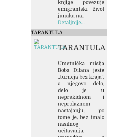
knjige povezuje
emigrantski život
junaka na...
Detaljnije...
TARANTULA
TARANTULA
Umetnička misija
Boba Dilana jeste
„turneja bez kraja“,
a njegovo delo,
delo je u
neprekidnom i
neprolaznom
nastajanju; po
tome je, bez imalo
nasilnog
učitavanja,