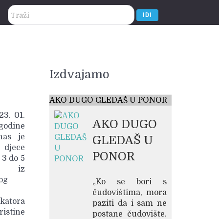
traži...
IDI
Izdvajamo
AKO DUGO GLEDAŠ U PONOR
3. 01.
AKO DUGO
odine
nas je
GLEDAŠ U
djece
PONOR
 3 do 5
a iz
og
„Ko se bori s
čudovištima, mora
ukatora
paziti da i sam ne
ristine
postane čudovište.