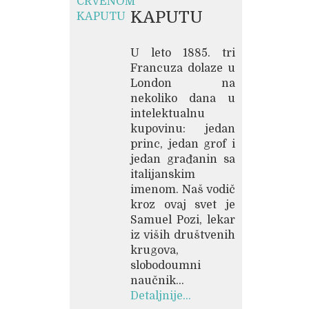
KAPUTU
U leto 1885. tri
Francuza dolaze u
London na
nekoliko dana u
intelektualnu
kupovinu: jedan
princ, jedan grof i
jedan građanin sa
italijanskim
imenom. Naš vodič
kroz ovaj svet je
Samuel Pozi, lekar
iz viših društvenih
krugova,
slobodoumni
naučnik...
Detaljnije...