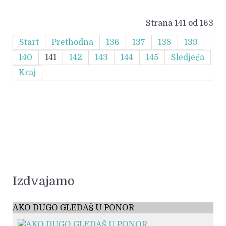
Strana 141 od 163
Start
Prethodna
136
137
138
139
140
141
142
143
144
145
Sledjeća
Kraj
Izdvajamo
AKO DUGO GLEDAŠ U PONOR