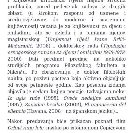
i književna kritičarka. Njena najuža stručna
profilacija, pored pedesetak radova iz drugih
oblasti (u širokom rasponu od usmene i
srednjovjekovne do moderne i savremene
književnosti) vezana je za književnost za djecu i
omladinu, što se ogleda i u temama njenog
magistarskog (
Umjetnost riječi Ivane Brlić-
Mažuranić
, 2006) i doktorskog rada (
Tipologija
crnogorskog romana za djecu i omladinu 1953-1978
,
2009). Dati predmet predaje na nekoliko
studijskih programa Filozofskog fakulteta u
Nikšiću. Po obrazovanju je doktor filoloških
nauka, po pozivu poetesa koja aktivno objavljuje
od svoje petnaeste godine. Kao posebna izdanja
objavila je sedam knjiga poezije. Izdvajamo neke:
Iz ugla ruže
(1995),
Cveće nedeljne samilosti
(1997),
Zauzdati bezdan
(2002),
El manuscrito del
silencio
(Havana, 2006 ̶ na španskom jeziku)…
Nakon predavanja biće prikazan poznati film
Orlovi
rano lete
, nastao po istoimenom Ćopićevom