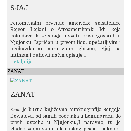
SJAJ
Fenomenalni prvenac američke spisateljice
Rejven Lejlani o Afroamerikanki Idi, koja
pokušava da se snađe u svetu privilegovanih u
Njujorku. Ispričan u prvom licu, upečatljivim i
neobuzdanim narativnim glasom, Sjaj na
intiman i duhovit način opisuje...
Detaljnije...
ZANAT
ZANAT
Zanat
je burna književna autobiografija Sergeja
Dovlatova, od samih početaka u Lenjingradu do
prvih uspeha u Njujorku.„I naravno, tu je
vladao večni saputnik ruskog pisca – alkohol.