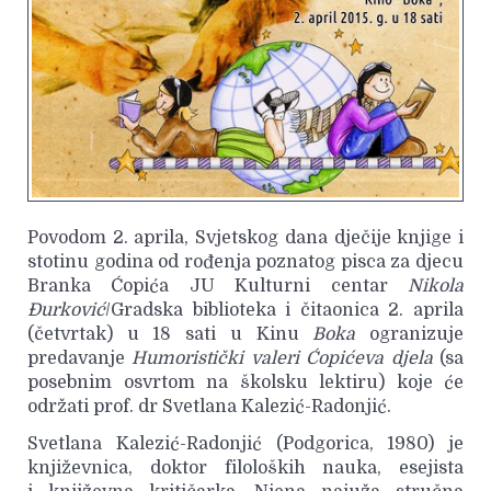
Povodom 2. aprila, Svjetskog dana dječije knjige i
stotinu godina od rođenja poznatog pisca za djecu
Branka Ćopića JU Kulturni centar
Nikola
Đurković
/Gradska biblioteka i čitaonica 2. aprila
(četvrtak) u 18 sati u Kinu
Boka
ogranizuje
predavanje
Humoristički valeri Ćopićeva djela
(sa
posebnim osvrtom na školsku lektiru) koje će
održati prof. dr Svetlana Kalezić-Radonjić.
Svetlana Kalezić-Radonjić (Podgorica, 1980) je
književnica, doktor filoloških nauka, esejista