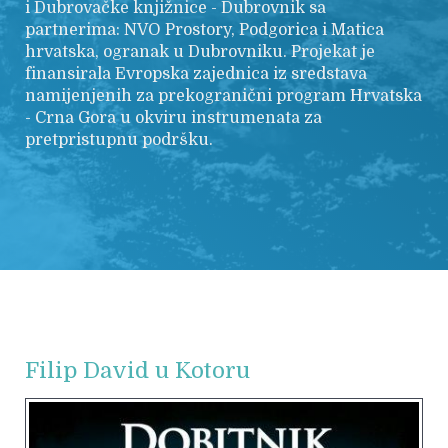
i Dubrovačke knjižnice - Dubrovnik sa
partnerima: NVO Prostory, Podgorica i Matica
hrvatska, ogranak u Dubrovniku. Projekat je
finansirala Evropska zajednica iz sredstava
namijenjenih za prekogranični program Hrvatska
- Crna Gora u okviru instrumenata za
pretpristupnu podršku.
Filip David u Kotoru