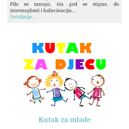
Pilo se mnogo, šta god se stigne, do
iznemoglosti i halucinacija....
Detaljnije...
© Free
Joomla! 3 Modules
- by
VinaGecko.com
Kutak za mlade