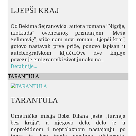
LJEPŠI KRAJ
Od Bekima Sejranovića, autora romana ‘’Nigdje,
niotkuda’’, ovenčanog priznanjem “Meša
Selimović”, stiže nam novi roman “Ljepši kraj”,
gotovo nastavak prve priče, ponovo ispisan u
autobiografskom ključu.Ove dve knjige
povezuje emigrantski život junaka na...
Detaljnije...
TARANTULA
TARANTULA
Umetnička misija Boba Dilana jeste „turneja
bez kraja“, a njegovo delo, delo je u
neprekidnom i neprolaznom nastajanju; po