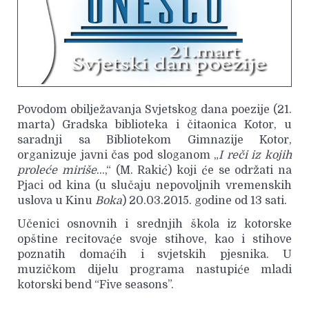
Povodom obilježavanja Svjetskog dana poezije (21.
marta) Gradska biblioteka i čitaonica Kotor, u
saradnji sa Bibliotekom Gimnazije Kotor,
organizuje javni čas pod sloganom „
I reči iz
kojih
proleće miriše
...,“ (M. Rakić) koji će se održati na
Pjaci od kina (u slučaju nepovoljnih vremenskih
uslova u Kinu
Boka
) 20.03.2015. godine od 13 sati.
Učenici osnovnih i srednjih škola iz kotorske
opštine recitovaće svoje stihove, kao i stihove
poznatih domaćih i svjetskih pjesnika. U
muzičkom dijelu programa nastupiće mladi
kotorski bend “Five seasons”.