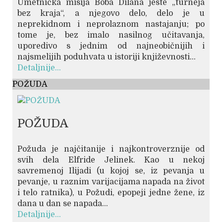
Umetnička misija Boba Dilana jeste „turneja
bez kraja“, a njegovo delo, delo je u
neprekidnom i neprolaznom nastajanju; po
tome je, bez imalo nasilnog učitavanja,
uporedivo s jednim od najneobičnijih i
najsmelijih poduhvata u istoriji književnosti...
Detaljnije...
POŽUDA
POŽUDA
Požuda je najčitanije i najkontroverznije od
svih dela Elfride Jelinek. Kao u nekoj
savremenoj Ilijadi (u kojoj se, iz pevanja u
pevanje, u raznim varijacijama napada na život
i telo ratnika), u Požudi, epopeji jedne žene, iz
dana u dan se napada...
Detaljnije...