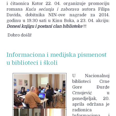
i čitaonica Kotor 22. 04. organizuje promociju
romana
Kuća sećanja i zaborava
autora Filipa
Davida, dobitnika NIN-ove nagrade za 2014.
godinu u 19.30 sati u Kinu Boka, a 23. 04. akciju:
Donesi knjigu i postani član biblioteke
!!!
Dobro došli!
Informaciona i medijska pismenost
u biblioteci i školi
U Nacionalnoj
biblioteci Crne
Gore Đurđe
Crnojević u
ponedjeljak, 20.
aprila održana je
radionica
Informaciona i