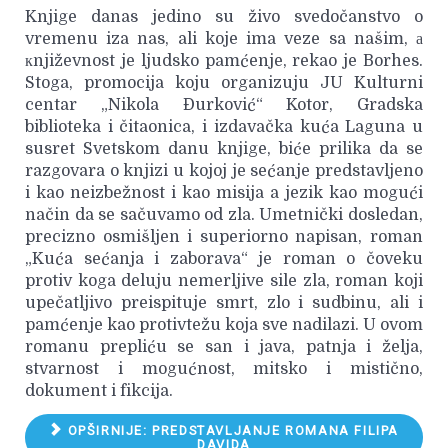
Knjige danas jedino su živo svedočanstvo o
vremenu iza nas, ali koje ima veze sa našim, а
кnjiževnost je ljudsko pamćenje, rekao je Borhes.
Stoga, promocija koju organizuju JU Kulturni
centar „Nikola Đurković“ Kotor, Gradska
biblioteka i čitaonica, i izdavačka kuća Laguna u
susret Svetskom danu knjige, biće prilika da se
razgovara o knjizi u kojoj je sećanje predstavljeno
i kao neizbežnost i kao misija a jezik kao mogući
način da se sačuvamo od zla. Umetnički dosledan,
precizno osmišljen i superiorno napisan, roman
„Kuća sećanja i zaborava“ je roman o čoveku
protiv koga deluju nemerljive sile zla, roman koji
upečatljivo preispituje smrt, zlo i sudbinu, ali i
pamćenje kao protivtežu koja sve nadilazi. U ovom
romanu prepliću se san i java, patnja i želja,
stvarnost i mogućnost, mitsko i mistično,
dokument i fikcija.
OPŠIRNIJE: PREDSTAVLJANJE ROMANA FILIPA
DAVIDA