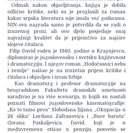
Odmah nakon objavljivanja, knjiga je dobila
odlične kritike, neki su je proglasili za roman
kakav srpska literatura nije imala već godinama.
NIN-ova nagrada samo je potvrdila da se radi o
izuzetnoj prozi, ali ovo djelo posjeduje onaj
najvažniji kvalitet da je prijemčivo za najšire
slojeve čitalaca.
Filip David rođen je 1940. godine u Kragujevcu,
diplomirao je jugoslovensku i svetsku književnost
i dramaturgiju. I njegov roman „Hodočasnici neba
i zemlje“ naišao je na izuzetan prijem kritike i
čitalaca i objavljen i izvan Srbije.
Kao dramaturg i profesor dramaturgije na
beogradskom Fakultetu dramskih umetnosti
sarađivao je na više scenarija, iz kojih su nastali
poznati filmovi jugoslovenske kinematografije:
„Ko to tamo peva“ Slobodana Šijana, „Okupacija u
26 slika“ Lordana Zafranovića i „Bure baruta“
Gorana Paskaljevića. David, koji je u
međuvremenu otišao u penziju, posvetio se