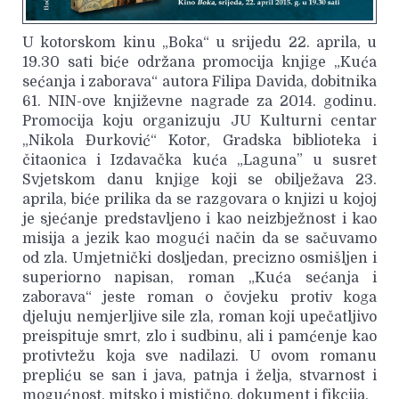
U kotorskom kinu „Boka“ u srijedu 22. aprila, u
19.30 sati biće održana promocija knjige „Kuća
sećanja i zaborava“ autora Filipa Davida, dobitnika
61. NIN-ove književne nagrade za 2014. godinu.
Promocija koju organizuju JU Kulturni centar
„Nikola Đurković“ Kotor, Gradska biblioteka i
čitaonica i Izdavačka kuća „Laguna” u susret
Svjetskom danu knjige koji se obilježava 23.
aprila, biće prilika da se razgovara o knjizi u kojoj
je sjećanje predstavljeno i kao neizbježnost i kao
misija a jezik kao mogući način da se sačuvamo
od zla. Umjetnički dosljedan, precizno osmišljen i
superiorno napisan, roman „Kuća sećanja i
zaborava“ jeste roman o čovjeku protiv koga
djeluju nemjerljive sile zla, roman koji upečatljivo
preispituje smrt, zlo i sudbinu, ali i pamćenje kao
protivtežu koja sve nadilazi. U ovom romanu
prepliću se san i java, patnja i želja, stvarnost i
mogućnost, mitsko i mistično, dokument i fikcija.