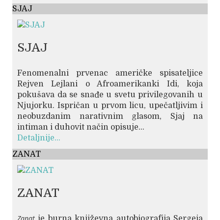
SJAJ
SJAJ
Fenomenalni prvenac američke spisateljice
Rejven Lejlani o Afroamerikanki Idi, koja
pokušava da se snađe u svetu privilegovanih u
Njujorku. Ispričan u prvom licu, upečatljivim i
neobuzdanim narativnim glasom, Sjaj na
intiman i duhovit način opisuje...
Detaljnije...
ZANAT
ZANAT
Zanat
je burna književna autobiografija Sergeja