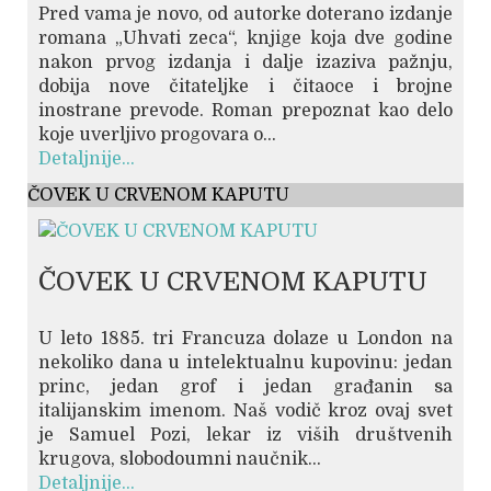
Pred vama je novo, od autorke doterano izdanje
romana „Uhvati zeca“, knjige koja dve godine
nakon prvog izdanja i dalje izaziva pažnju,
dobija nove čitateljke i čitaoce i brojne
inostrane prevode. Roman prepoznat kao delo
koje uverljivo progovara o...
Detaljnije...
ČOVEK U CRVENOM KAPUTU
ČOVEK U CRVENOM KAPUTU
U leto 1885. tri Francuza dolaze u London na
nekoliko dana u intelektualnu kupovinu: jedan
princ, jedan grof i jedan građanin sa
italijanskim imenom. Naš vodič kroz ovaj svet
je Samuel Pozi, lekar iz viših društvenih
krugova, slobodoumni naučnik...
Detaljnije...