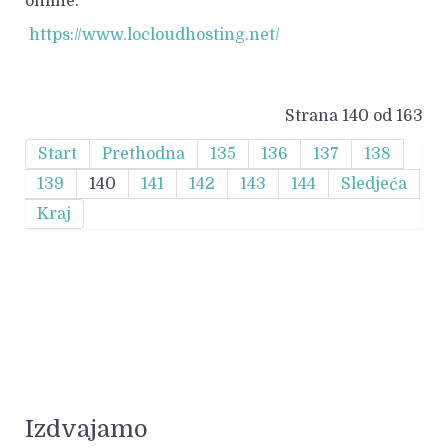
online.
https://www.locloudhosting.net/
Strana 140 od 163
Start
Prethodna
135
136
137
138
139
140
141
142
143
144
Sledjeća
Kraj
Izdvajamo