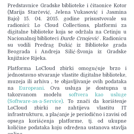
Predstavnice Gradske biblioteke i čitaonice Kotor
(Marija Starčević, Jelena Vukasović i Jasmina
Bajo) 15. 04. 2015. godine prisustvovale su
radionici: Lo Cloud Collections, platformi za
digitalne biblioteke koja se održala na Cetinju u
Nacionalnoj biblioteci
Đurđe Crnojević
. Radionicu
su vodili Predrag Đukić iz Biblioteke grada
Beograda i Andreja Silić-Švonja iz Gradske
knjižnice Rijeka.
Platforma LoCloud zbirki omogućuje brzo i
jednostavno stvaranje vlastite digitalne biblioteke,
muzeja ili arhiva , te objavljivanje ovih podataka
na
Europeani
. Ova usluga je dostupna u
takozvanom modelu
softvera kao usluge
(Software-as-a-Service)
. To znači da korištenje
LoCloud zbirki ne zahtijeva vlastitu IT
infrastrukturu, a plaćanje je periodično i zavisi od
opsega korišćenja platforme, tj. od ukupne
količine podataka koju određena ustanova stavlja