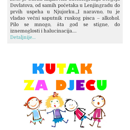
Dovlatova, od samih početaka u Lenjingradu do
prvih uspeha u Njujorku.„I naravno, tu je
vladao večni saputnik ruskog pisca – alkohol.
Pilo se mnogo, šta god se stigne, do
iznemoglosti i halucinacija....
Detaljnije...
© Free
Joomla! 3 Modules
- by
VinaGecko.com