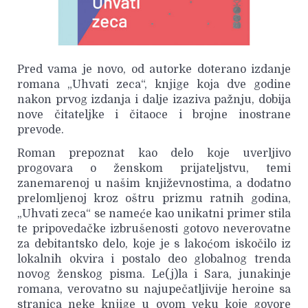
Pred vama je novo, od autorke doterano izdanje
romana „Uhvati zeca“, knjige koja dve godine
nakon prvog izdanja i dalje izaziva pažnju, dobija
nove čitateljke i čitaoce i brojne inostrane
prevode.
Roman prepoznat kao delo koje uverljivo
progovara o ženskom prijateljstvu, temi
zanemarenoj u našim književnostima, a dodatno
prelomljenoj kroz oštru prizmu ratnih godina,
„Uhvati zeca“ se nameće kao unikatni primer stila
te pripovedačke izbrušenosti gotovo neverovatne
za debitantsko delo, koje je s lakoćom iskočilo iz
lokalnih okvira i postalo deo globalnog trenda
novog ženskog pisma. Le(j)la i Sara, junakinje
romana, verovatno su najupečatljivije heroine sa
stranica neke knjige u ovom veku koje govore