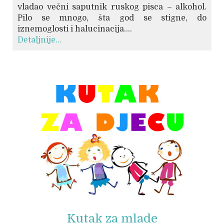
vladao večni saputnik ruskog pisca – alkohol.
Pilo se mnogo, šta god se stigne, do
iznemoglosti i halucinacija....
Detaljnije...
© Free
Joomla! 3 Modules
- by
VinaGecko.com
Kutak za mlade