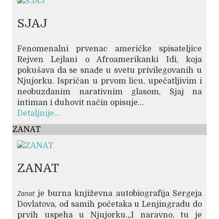
SJAJ
Fenomenalni prvenac američke spisateljice
Rejven Lejlani o Afroamerikanki Idi, koja
pokušava da se snađe u svetu privilegovanih u
Njujorku. Ispričan u prvom licu, upečatljivim i
neobuzdanim narativnim glasom, Sjaj na
intiman i duhovit način opisuje...
Detaljnije...
ZANAT
ZANAT
Zanat
je burna književna autobiografija Sergeja
Dovlatova, od samih početaka u Lenjingradu do
prvih uspeha u Njujorku.„I naravno, tu je