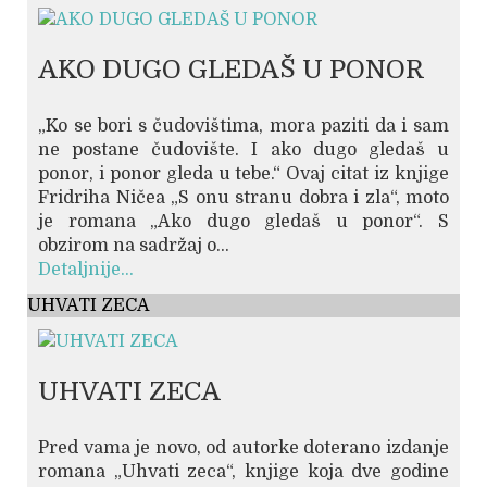
AKO DUGO GLEDAŠ U PONOR
„Ko se bori s čudovištima, mora paziti da i sam
ne postane čudovište. I ako dugo gledaš u
ponor, i ponor gleda u tebe.“ Ovaj citat iz knjige
Fridriha Ničea „S onu stranu dobra i zla“, moto
je romana „Ako dugo gledaš u ponor“. S
obzirom na sadržaj o...
Detaljnije...
UHVATI ZECA
UHVATI ZECA
Pred vama je novo, od autorke doterano izdanje
romana „Uhvati zeca“, knjige koja dve godine