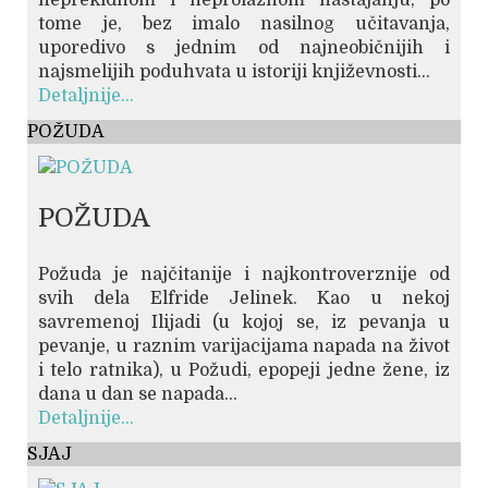
neprekidnom i neprolaznom nastajanju; po
tome je, bez imalo nasilnog učitavanja,
uporedivo s jednim od najneobičnijih i
najsmelijih poduhvata u istoriji književnosti...
Detaljnije...
POŽUDA
POŽUDA
Požuda je najčitanije i najkontroverznije od
svih dela Elfride Jelinek. Kao u nekoj
savremenoj Ilijadi (u kojoj se, iz pevanja u
pevanje, u raznim varijacijama napada na život
i telo ratnika), u Požudi, epopeji jedne žene, iz
dana u dan se napada...
Detaljnije...
SJAJ