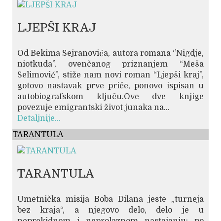
LJEPŠI KRAJ
Od Bekima Sejranovića, autora romana ‘’Nigdje,
niotkuda’’, ovenčanog priznanjem “Meša
Selimović”, stiže nam novi roman “Ljepši kraj”,
gotovo nastavak prve priče, ponovo ispisan u
autobiografskom ključu.Ove dve knjige
povezuje emigrantski život junaka na...
Detaljnije...
TARANTULA
TARANTULA
Umetnička misija Boba Dilana jeste „turneja
bez kraja“, a njegovo delo, delo je u