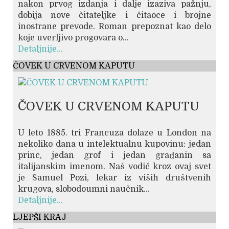
nakon prvog izdanja i dalje izaziva pažnju,
dobija nove čitateljke i čitaoce i brojne
inostrane prevode. Roman prepoznat kao delo
koje uverljivo progovara o...
Detaljnije...
ČOVEK U CRVENOM KAPUTU
ČOVEK U CRVENOM KAPUTU
U leto 1885. tri Francuza dolaze u London na
nekoliko dana u intelektualnu kupovinu: jedan
princ, jedan grof i jedan građanin sa
italijanskim imenom. Naš vodič kroz ovaj svet
je Samuel Pozi, lekar iz viših društvenih
krugova, slobodoumni naučnik...
Detaljnije...
LJEPŠI KRAJ