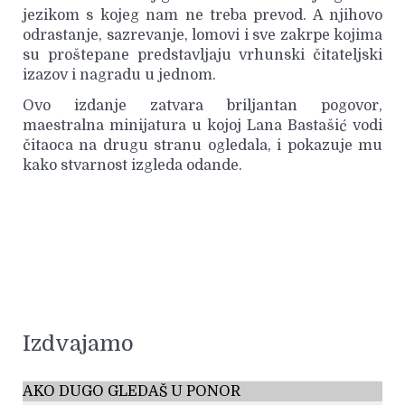
jezikom s kojeg nam ne treba prevod. A njihovo
odrastanje, sazrevanje, lomovi i sve zakrpe kojima
su proštepane predstavljaju vrhunski čitateljski
izazov i nagradu u jednom.
Ovo izdanje zatvara briljantan pogovor,
maestralna minijatura u kojoj Lana Bastašić vodi
čitaoca na drugu stranu ogledala, i pokazuje mu
kako stvarnost izgleda odande.
Izdvajamo
AKO DUGO GLEDAŠ U PONOR