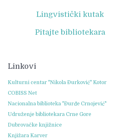
Lingvistički kutak
Pitajte bibliotekara
Linkovi
Kulturni centar "Nikola Đurković" Kotor
COBISS Net
Nacionalna biblioteka "Đurđe Crnojević"
Udruženje bibliotekara Crne Gore
Dubrovačke knjižnice
Knjižara Karver