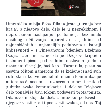
Umetnička misija Boba Dilana jeste „turneja bez
kraja“, a njegovo delo, delo je u neprekidnom i
neprolaznom nastajanju; po tome je, bez imalo
nasilnog učitavanja, uporedivo s jednim od
najneobičnijih i najsmelijih poduhvata u istoriji
književnosti – s Fineganovim bdenjem Džejmsa
Džojsa. Jer, ne samo da je Džojsov kriptični
testament pisan pod radnim naslovom „delo u
nastajanju“ već je, baš kao i Tarantula, pisan sa
sasvim očitom namerom da se izdigne iznad svih
rutinskih i konvencionalnih načina komunikacije
autora sa čitaocem – i uz svesno preuzet rizik od
gubitka svake komunikacije. I dok se Džojsovo
delo ponajviše bavi tokom podsvesti protagonista,
Dilanovo nastoji da dočara muziku podsvesti –
njegove vlastite, ali i podsvesti svakog od nas. Taj