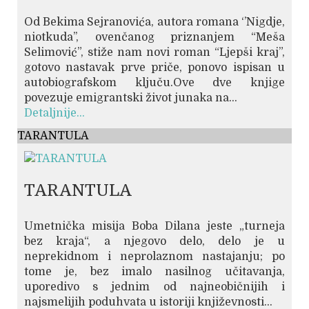
Od Bekima Sejranovića, autora romana ‘’Nigdje,
niotkuda’’, ovenčanog priznanjem “Meša
Selimović”, stiže nam novi roman “Ljepši kraj”,
gotovo nastavak prve priče, ponovo ispisan u
autobiografskom ključu.Ove dve knjige
povezuje emigrantski život junaka na...
Detaljnije...
TARANTULA
TARANTULA
Umetnička misija Boba Dilana jeste „turneja
bez kraja“, a njegovo delo, delo je u
neprekidnom i neprolaznom nastajanju; po
tome je, bez imalo nasilnog učitavanja,
uporedivo s jednim od najneobičnijih i
najsmelijih poduhvata u istoriji književnosti...