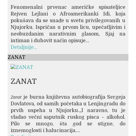
Fenomenalni prvenac američke spisateljice
Rejven Lejlani o Afroamerikanki Idi, koja
pokušava da se snađe u svetu privilegovanih u
Njujorku. Ispričan u prvom licu, upečatljivim i
neobuzdanim narativnim glasom, Sjaj na
intiman i duhovit način opisuje...
Detaljnije...
ZANAT
ZANAT
Zanat
je burna književna autobiografija Sergeja
Dovlatova, od samih početaka u Lenjingradu do
prvih uspeha u Njujorku.„I naravno, tu je
vladao večni saputnik ruskog pisca – alkohol.
Pilo se mnogo, šta god se stigne, do
iznemoglosti i halucinacija....