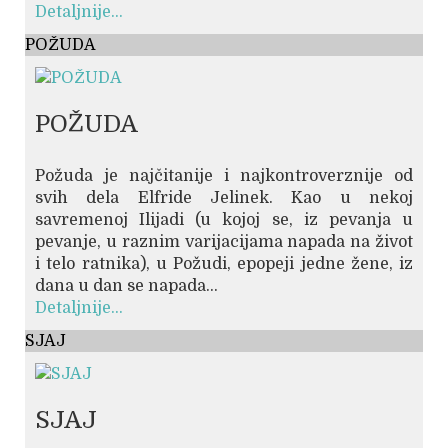
Detaljnije...
POŽUDA
POŽUDA
Požuda je najčitanije i najkontroverznije od
svih dela Elfride Jelinek. Kao u nekoj
savremenoj Ilijadi (u kojoj se, iz pevanja u
pevanje, u raznim varijacijama napada na život
i telo ratnika), u Požudi, epopeji jedne žene, iz
dana u dan se napada...
Detaljnije...
SJAJ
SJAJ