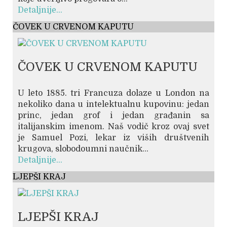
Detaljnije...
ČOVEK U CRVENOM KAPUTU
ČOVEK U CRVENOM KAPUTU
U leto 1885. tri Francuza dolaze u London na
nekoliko dana u intelektualnu kupovinu: jedan
princ, jedan grof i jedan građanin sa
italijanskim imenom. Naš vodič kroz ovaj svet
je Samuel Pozi, lekar iz viših društvenih
krugova, slobodoumni naučnik...
Detaljnije...
LJEPŠI KRAJ
LJEPŠI KRAJ