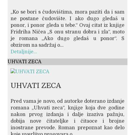
„Ko se bori s čudovištima, mora paziti da i sam
ne postane čudovište. I ako dugo gledaš u
ponor, i ponor gleda u tebe.“ Ovaj citat iz knjige
Fridriha Ničea „S onu stranu dobra i zla“, moto
je romana „Ako dugo gledaš u ponor“. S
obzirom na sadržaj o...
Detaljnije...
UHVATI ZECA
UHVATI ZECA
Pred vama je novo, od autorke doterano izdanje
romana „Uhvati zeca“, knjige koja dve godine
nakon prvog izdanja i dalje izaziva pažnju,
dobija nove čitateljke i čitaoce i brojne
inostrane prevode. Roman prepoznat kao delo
koje uverljivo progovara o...