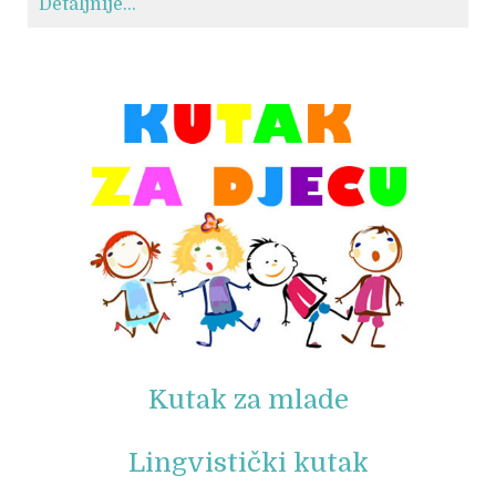
Detaljnije...
© Free
Joomla! 3 Modules
- by
VinaGecko.com
Kutak za mlade
Lingvistički kutak