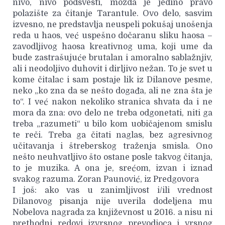
nivo, nivo podsvesti, možda je jedino pravo
polazište za čitanje Tarantule. Ovo delo, sasvim
izvesno, ne predstavlja neuspeli pokušaj unošenja
reda u haos, već uspešno dočaranu sliku haosa –
zavodljivog haosa kreativnog uma, koji ume da
bude zastrašujuće brutalan i amoralno sablažnjiv,
ali i neodoljivo duhovit i dirljivo nežan. To je svet u
kome čitalac i sam postaje lik iz Dilanove pesme,
neko „ko zna da se nešto događa, ali ne zna šta je
to“. I već nakon nekoliko stranica shvata da i ne
mora da zna: ovo delo ne treba odgonetati, niti ga
treba „razumeti“ u bilo kom uobičajenom smislu
te reči. Treba ga čitati naglas, bez agresivnog
učitavanja i štreberskog traženja smisla. Ono
nešto neuhvatljivo što ostane posle takvog čitanja,
to je muzika. A ona je, srećom, izvan i iznad
svakog razuma. Zoran Paunović, iz Predgovora
I još: ako vas u zanimljivost i/ili vrednost
Dilanovog pisanja nije uverila dodeljena mu
Nobelova nagrada za književnost u 2016. a nisu ni
prethodni redovi izvrsnog prevodioca i vrsnog