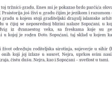
toj tržnici-gradu, Enes mi je pokazao brdo parčića olova
e“. Praistorija još živi u gradu čijim je jezikom i razumom
 gradu u kojem stoji graditeljski dragulj islamske arhi
u u čijoj se neposrednoj blizini nalaze Sopoćani, u k
odvig iz dvanaestog veka, sa freskama koje su gen
ini u kojoj je rođen Đoto. Sopoćani, taj sklad u kojem 
 život određuju roditeljska sirotinja, sujeverje u sihir 
t onih koji joj izlaze u susret, Nejra, uprkos svim nasi
aja, čistu dušu. Nejra, kao i Sopoćani – svetlost u tami.