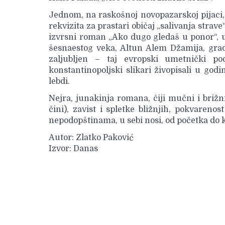
Jednom, na raskošnoj novopazarskoj pijaci, 
rekvizita za prastari običaj „salivanja strav
izvrsni roman „Ako dugo gledaš u ponor“, u
šesnaestog veka, Altun Alem Džamija, grad
zaljubljen – taj evropski umetnički p
konstantinopoljski slikari živopisali u god
lebdi.
Nejra, junakinja romana, čiji mučni i brižni
čini), zavist i spletke bližnjih, pokvarenos
nepodopštinama, u sebi nosi, od početka do kr
Autor: Zlatko Paković
Izvor: Danas