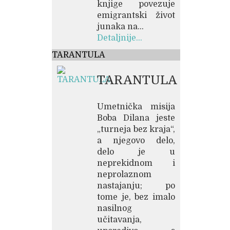
knjige povezuje
emigrantski život
junaka na...
Detaljnije...
TARANTULA
TARANTULA
Umetnička misija
Boba Dilana jeste
„turneja bez kraja“,
a njegovo delo,
delo je u
neprekidnom i
neprolaznom
nastajanju; po
tome je, bez imalo
nasilnog
učitavanja,