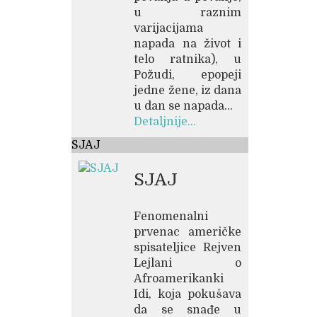
u raznim
varijacijama
napada na život i
telo ratnika), u
Požudi, epopeji
jedne žene, iz dana
u dan se napada...
Detaljnije...
SJAJ
SJAJ
Fenomenalni
prvenac američke
spisateljice Rejven
Lejlani o
Afroamerikanki
Idi, koja pokušava
da se snađe u