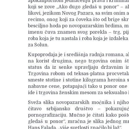
apokaliptičnom jednačenju prava i kriminala,
koji se zove „Ako dugo gledaš u ponor“ – a
likovi, jezikom Novog Pazara, sa svim onim
recimo, onog koji za čoveka što od brige sk
besciljno hoda po novopazarskim brdima, me
imenu čuva znamen svog porekla – trg, pija
roba koja je tu nastala i roba koja je izdalek
za Solun.
Kupoprodaja je i središnja radnja romana, al
na korist drugima, nego trgovina onim š
status da iz senke upravljaju državnim in
Trgovina robom od teksas-platna procvetal
smeste stotine i stotine kilograma heroina s
nabavne cene, potapajući tako u ponor one 
ide i trgovina ženskim mesom za seksualno i
Sveža slika novopazarskih moćnika i njiho
čitavo srbijansko društvo – pokazujući 
pornografizaciju. Mučno je čitati kako pošt
gledaš u ponor“, mračna je slika jednog mra
Hans Falada, „više svetlosti značilo bi laž“.