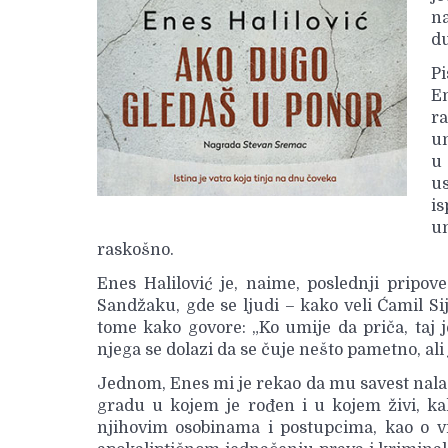
na
d
Pi
E
ra
um
u 
u
is
u
raskošno.
Enes Halilović je, naime, poslednji pripo
Sandžaku, gde se ljudi – kako veli Ćamil Si
tome kako govore: „Ko umije da priča, taj j
njega se dolazi da se čuje nešto pametno, ali
Jednom, Enes mi je rekao da mu savest nalaž
gradu u kojem je rođen i u kojem živi, kak
njihovim osobinama i postupcima, kao o vrl