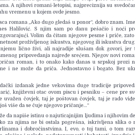
ma. A njihovi romani-letopisi, najpreciznija su svedoča
uhu vremenu u kojem ovde jesmo.
sca romana „Ako dugo gledaš u ponor“, dobro znam. Im
nes Halilović. S njim sam po danu pešačio i noći pr
zgovarajući. Volim da čitam njegove pesme i priče, zato
etnost proživljenog iskustva, njegovog ili iskustva drug
njemu lično živi, ali najradije slušam dok govori, jer 
smenog pripovedanja najređe srećem. Njegov novi roman
pričan roman, i to onako kako danas u srpskoj prozi 
me i ne može da priča. Jednostavno i bogato. Bez ukr
vedački izdanak jedne vekovima duge tradicije pripove
jarić, književni otac ovom piscu i pesniku – cene pre s
e uvažen čovjek, taj je poštovan čovjek, taj je rado viđ
 još više da se čuje njegovo pričanje…“
e da napiše istinu o najuticajnijim ljudima i njihovim d
o za njima ne bi ostala pogrešna, iskrivljena slika o
inama i dobročinstvima. I, evo, o toj tami, o tom raz