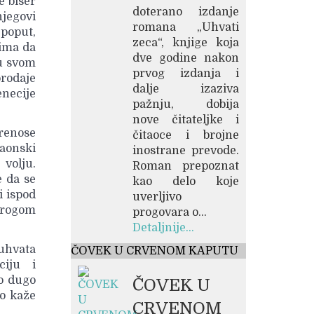
e biser
doterano izdanje
njegovi
romana „Uhvati
 poput,
zeca“, knjige koja
nima da
dve godine nakon
 u svom
prvog izdanja i
prodaje
dalje izaziva
enecije
pažnju, dobija
nove čitateljke i
prenose
čitaoce i brojne
aonski
inostrane prevode.
volju.
Roman prepoznat
e da se
kao delo koje
i ispod
uverljivo
 drogom
progovara o...
Detaljnije...
uhvata
ČOVEK U CRVENOM KAPUTU
ciju i
ko dugo
ČOVEK U
ko kaže
CRVENOM