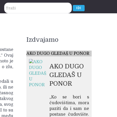
traži...
IDI
Izdvajamo
ostane
AKO DUGO GLEDAŠ U PONOR
.“ Ovaj
moto je
AKO DUGO
 o zlu,
GLEDAŠ U
edali u
PONOR
 ili ne
žasnog
„Ko se bori s
 takvog
čudovištima, mora
a, svog
paziti da i sam ne
I to su
postane čudovište.
e među