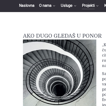
Naslovna
O nama
Usluge
Projekti
K
AKO DUGO GLEDAŠ U PONOR
„
ču
ci
ro
na
Sa
po
v
pr
po
fr
j