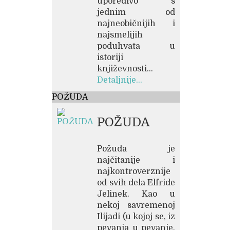
uporedivo s
jednim od
najneobičnijih i
najsmelijih
poduhvata u
istoriji
književnosti...
Detaljnije...
POŽUDA
POŽUDA
Požuda je
najčitanije i
najkontroverznije
od svih dela Elfride
Jelinek. Kao u
nekoj savremenoj
Ilijadi (u kojoj se, iz
pevanja u pevanje,