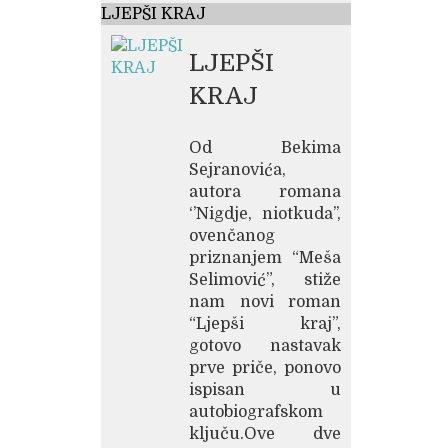
LJEPŠI KRAJ
LJEPŠI
KRAJ
Od Bekima
Sejranovića,
autora romana
‘’Nigdje, niotkuda’’,
ovenčanog
priznanjem “Meša
Selimović”, stiže
nam novi roman
“Ljepši kraj”,
gotovo nastavak
prve priče, ponovo
ispisan u
autobiografskom
ključu.Ove dve