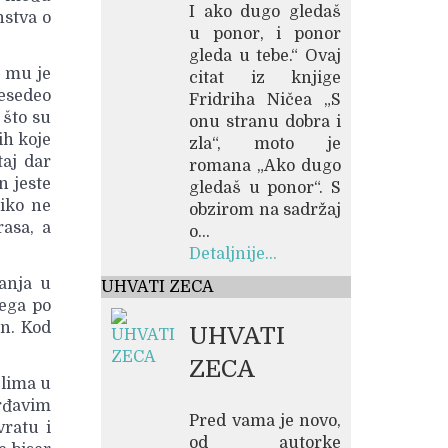
I ako dugo gledaš
nstva o
u ponor, i ponor
gleda u tebe.“ Ovaj
e mu je
citat iz knjige
esedeo
Fridriha Ničea „S
 što su
onu stranu dobra i
ih koje
zla“, moto je
taj dar
romana „Ako dugo
 jeste
gledaš u ponor“. S
niko ne
obzirom na sadržaj
asa, a
o...
Detaljnije...
danja u
UHVATI ZECA
vega po
en. Kod
UHVATI
ZECA
elima u
 rđavim
Pred vama je novo,
vratu i
od autorke