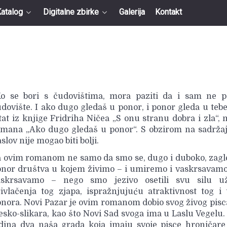
atalog
Digitalne zbirke
Galerija
Kontakt
Ko se bori s čudovištima, mora paziti da i sam ne p
dovište. I ako dugo gledaš u ponor, i ponor gleda u tebe
tat iz knjige Fridriha Ničea „S onu stranu dobra i zla“, 
mana „Ako dugo gledaš u ponor“. S obzirom na sadržaj
slov nije mogao biti bolji.
 ovim romanom ne samo da smo se, dugo i duboko, zagl
nor društva u kojem živimo – i umiremo i vaskrsavamo,
askrsavamo – nego smo jezivo osetili svu silu u
ivlačenja tog zjapa, ispražnjujuću atraktivnost tog i
nora. Novi Pazar je ovim romanom dobio svog živog pisc
esko-slikara, kao što Novi Sad svoga ima u Laslu Vegelu. 
edina dva naša grada koja imaju svoje pisce hroničar