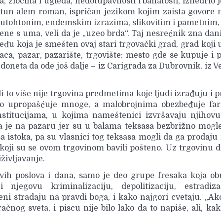
 zločina i ugleda, nedotupavnosti i bahatosti, iznedrio j
ltun alem roman, ispričan jezikom kojim zaista govore 
 autohtonim, endemskim izrazima, slikovitim i pametnim,
rene s uma, veli da je „uzeo brda“. Taj nesrećnik zna da
đu koja je smešten ovaj stari trgovački grad, grad koji
ca, pazar, pazarište, trgovište: mesto gde se kupuje i 
a doneta da ode još dalje – iz Carigrada za Dubrovnik, iz V
i to više nije trgovina predmetima koje ljudi izrađuju i 
to upropašćuje mnoge, a malobrojnima obezbeđuje far
stitucijama, u kojima nameštenici izvršavaju njihovu 
a je na pazaru jer su u balama teksasa bezbrižno mogl
a istoka, pa su vlasnici tog teksasa mogli da ga prodaju 
koji su se ovom trgovinom bavili pošteno. Uz trgovinu
življavanje.
vih poslova i dana, samo je deo grupe fresaka koja ob
njegovu kriminalizaciju, depolitizaciju, estradiza
eni stradaju na pravdi boga, i kako najgori cvetaju. „A
čnog sveta, i piscu nije bilo lako da to napiše, ali, ka