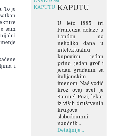
KAPUTU
. To je
 satkan
tekture
U leto 1885. tri
oje sam
Francuza dolaze u
ijalni
London na
kamenje
nekoliko dana u
intelektualnu
kupovinu: jedan
(bačene
princ, jedan grof i
ljima i
jedan građanin sa
italijanskim
imenom. Naš vodič
kroz ovaj svet je
Samuel Pozi, lekar
iz viših društvenih
krugova,
slobodoumni
naučnik...
Detaljnije...