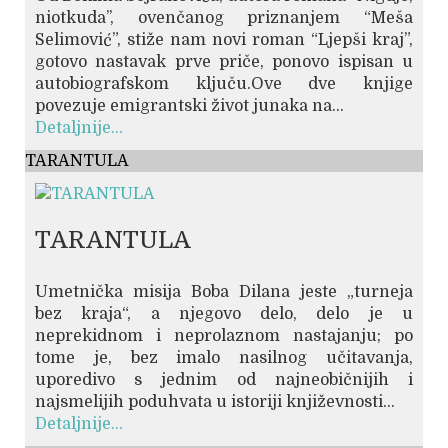
niotkuda’’, ovenčanog priznanjem “Meša
Selimović”, stiže nam novi roman “Ljepši kraj”,
gotovo nastavak prve priče, ponovo ispisan u
autobiografskom ključu.Ove dve knjige
povezuje emigrantski život junaka na...
Detaljnije...
TARANTULA
TARANTULA
Umetnička misija Boba Dilana jeste „turneja
bez kraja“, a njegovo delo, delo je u
neprekidnom i neprolaznom nastajanju; po
tome je, bez imalo nasilnog učitavanja,
uporedivo s jednim od najneobičnijih i
najsmelijih poduhvata u istoriji književnosti...
Detaljnije...