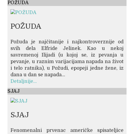
POŽUDA
POŽUDA
Požuda je najčitanije i najkontroverznije od
svih dela Elfride Jelinek. Kao u nekoj
savremenoj Ilijadi (u kojoj se, iz pevanja u
pevanje, u raznim varijacijama napada na život
i telo ratnika), u Požudi, epopeji jedne žene, iz
dana u dan se napada...
Detaljnije...
SJAJ
SJAJ
Fenomenalni prvenac američke spisateljice