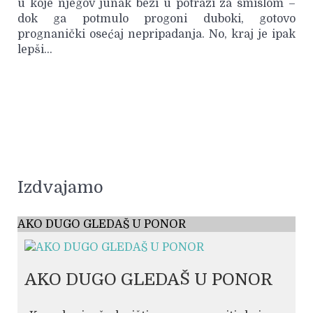
u koje njegov junak beži u potrazi za smislom –
dok ga potmulo progoni duboki, gotovo
prognanički osećaj nepripadanja. No, kraj je ipak
lepši…
Izdvajamo
AKO DUGO GLEDAŠ U PONOR
AKO DUGO GLEDAŠ U PONOR