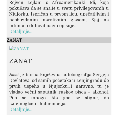
Rejven Lejlani o Afroamerikanki Idi, koja
pokušava da se snađe u svetu privilegovanih u
Njujorku. Ispričan u prvom licu, upečatljivim i
neobuzdanim narativnim glasom, Sjaj na
intiman i duhovit način opisuje...
Detaljnije...
ZANAT
ZANAT
Zanat
je burna književna autobiografija Sergeja
Dovlatova, od samih početaka u Lenjingradu do
prvih uspeha u Njujorku.„I naravno, tu je
vladao večni saputnik ruskog pisca – alkohol.
Pilo se mnogo, šta god se stigne, do
iznemoglosti i halucinacija....
Detaljnije...
© Free
Joomla! 3 Modules
- by
VinaGecko.com