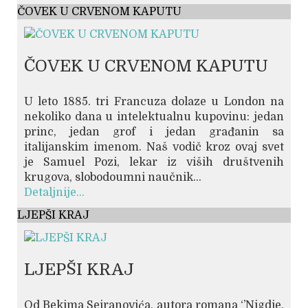
ČOVEK U CRVENOM KAPUTU
ČOVEK U CRVENOM KAPUTU
U leto 1885. tri Francuza dolaze u London na
nekoliko dana u intelektualnu kupovinu: jedan
princ, jedan grof i jedan građanin sa
italijanskim imenom. Naš vodič kroz ovaj svet
je Samuel Pozi, lekar iz viših društvenih
krugova, slobodoumni naučnik...
Detaljnije...
LJEPŠI KRAJ
LJEPŠI KRAJ
Od Bekima Sejranovića, autora romana ‘’Nigdje,