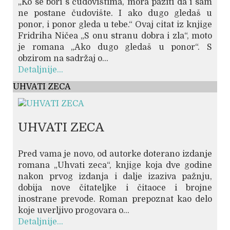
„Ko se bori s čudovištima, mora paziti da i sam
ne postane čudovište. I ako dugo gledaš u
ponor, i ponor gleda u tebe.“ Ovaj citat iz knjige
Fridriha Ničea „S onu stranu dobra i zla“, moto
je romana „Ako dugo gledaš u ponor“. S
obzirom na sadržaj o...
Detaljnije...
UHVATI ZECA
UHVATI ZECA
Pred vama je novo, od autorke doterano izdanje
romana „Uhvati zeca“, knjige koja dve godine
nakon prvog izdanja i dalje izaziva pažnju,
dobija nove čitateljke i čitaoce i brojne
inostrane prevode. Roman prepoznat kao delo
koje uverljivo progovara o...
Detaljnije...