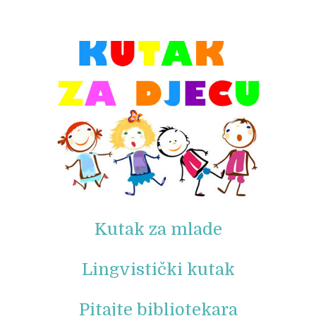
Kutak za mlade
Lingvistički kutak
Pitajte bibliotekara