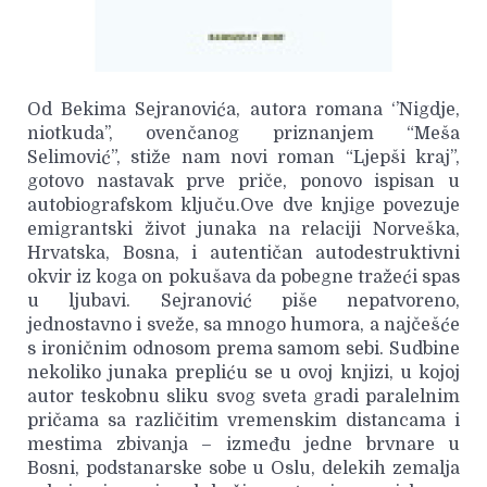
Od Bekima Sejranovića, autora romana ‘’Nigdje,
niotkuda’’, ovenčanog priznanjem “Meša
Selimović”, stiže nam novi roman “Ljepši kraj”,
gotovo nastavak prve priče, ponovo ispisan u
autobiografskom ključu.Ove dve knjige povezuje
emigrantski život junaka na relaciji Norveška,
Hrvatska, Bosna, i autentičan autodestruktivni
okvir iz koga on pokušava da pobegne tražeći spas
u ljubavi. Sejranović piše nepatvoreno,
jednostavno i sveže, sa mnogo humora, a najčešće
s ironičnim odnosom prema samom sebi. Sudbine
nekoliko junaka prepliću se u ovoj knjizi, u kojoj
autor teskobnu sliku svog sveta gradi paralelnim
pričama sa različitim vremenskim distancama i
mestima zbivanja – između jedne brvnare u
Bosni, podstanarske sobe u Oslu, delekih zemalja