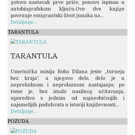
gotovo nastavak prve priče, ponovo ispisan u
autobiografskom ključu.Ove dve knjige
povezuje emigrantski život junaka na...
Detaljnije...
TARANTULA
TARANTULA
Umetnička misija Boba Dilana jeste „turneja
bez kraja“, a njegovo delo, delo je u
neprekidnom i neprolaznom nastajanju; po
tome je, bez imalo nasilnog učitavanja,
uporedivo s jednim od najneobičnijih i
najsmelijih poduhvata u istoriji književnosti...
Detaljnije...
POŽUDA