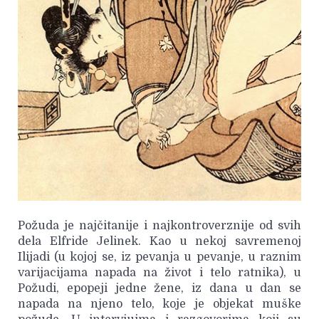
Požuda je najčitanije i najkontroverznije od svih
dela Elfride Jelinek. Kao u nekoj savremenoj
Ilijadi (u kojoj se, iz pevanja u pevanje, u raznim
varijacijama napada na život i telo ratnika), u
Požudi, epopeji jedne žene, iz dana u dan se
napada na njeno telo, koje je objekat muške