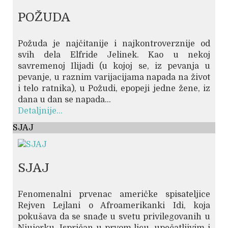
POŽUDA
Požuda je najčitanije i najkontroverznije od
svih dela Elfride Jelinek. Kao u nekoj
savremenoj Ilijadi (u kojoj se, iz pevanja u
pevanje, u raznim varijacijama napada na život
i telo ratnika), u Požudi, epopeji jedne žene, iz
dana u dan se napada...
Detaljnije...
SJAJ
SJAJ
Fenomenalni prvenac američke spisateljice
Rejven Lejlani o Afroamerikanki Idi, koja
pokušava da se snađe u svetu privilegovanih u
Njujorku. Ispričan u prvom licu, upečatljivim i