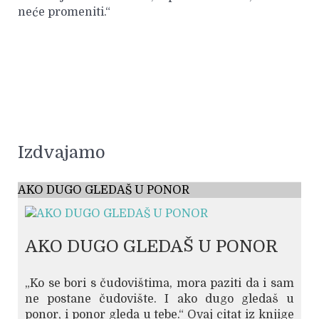
neće promeniti.“
Izdvajamo
AKO DUGO GLEDAŠ U PONOR
AKO DUGO GLEDAŠ U PONOR
„Ko se bori s čudovištima, mora paziti da i sam
ne postane čudovište. I ako dugo gledaš u
ponor, i ponor gleda u tebe.“ Ovaj citat iz knjige