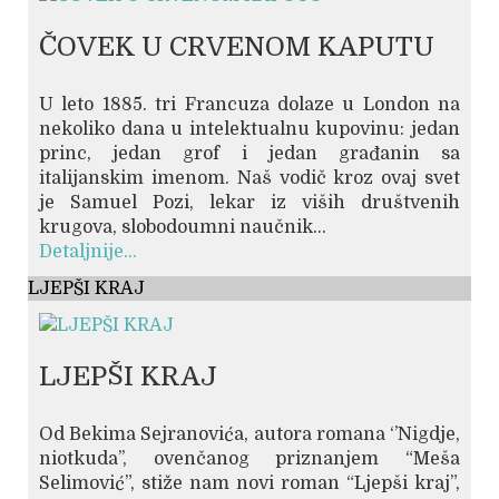
ČOVEK U CRVENOM KAPUTU
U leto 1885. tri Francuza dolaze u London na
nekoliko dana u intelektualnu kupovinu: jedan
princ, jedan grof i jedan građanin sa
italijanskim imenom. Naš vodič kroz ovaj svet
je Samuel Pozi, lekar iz viših društvenih
krugova, slobodoumni naučnik...
Detaljnije...
LJEPŠI KRAJ
LJEPŠI KRAJ
Od Bekima Sejranovića, autora romana ‘’Nigdje,
niotkuda’’, ovenčanog priznanjem “Meša
Selimović”, stiže nam novi roman “Ljepši kraj”,