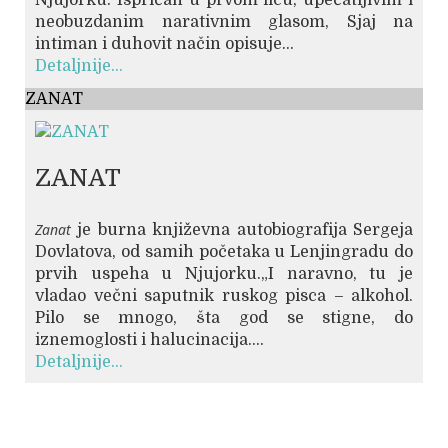
neobuzdanim narativnim glasom, Sjaj na
intiman i duhovit način opisuje...
Detaljnije...
ZANAT
ZANAT
Zanat
je burna književna autobiografija Sergeja
Dovlatova, od samih početaka u Lenjingradu do
prvih uspeha u Njujorku.„I naravno, tu je
vladao večni saputnik ruskog pisca – alkohol.
Pilo se mnogo, šta god se stigne, do
iznemoglosti i halucinacija....
Detaljnije...
© Free
Joomla! 3 Modules
- by
VinaGecko.com