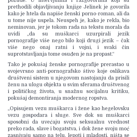
požude. U intervjuima i razgovorima koji su
prethodili objavljivanju knjige Jelinek je govorila
kako je htela da napiše ženski porno-roman, ali da
u tome nije uspela. Neuspeh je, kako je rekla, bio
neminovan, jer je tokom rada na tekstu morala da
uvidi „da su muškarci uzurpirali jezik
pornografije više nego bilo koji drugi jezik – čak
više nego onaj ratni i vojni, i svaki čin
suprotstavljanja tome osuđen je na propast.“
Tako je pokušaj ženske pornografije prerastao u
svojevrsno anti-pornografsko štivo koje oslikava
društveni sistem u njegovom nastojanju da prisili
ženu na ulogu objekta u svim sferama društvenog
i političkog života, u snažnu socijalnu kritiku,
pokušaj demontiranja modernog ropstva.
„Opisujem vezu muškarca i žene kao hegelovsku
vezu gospodara i sluge. Sve dok su muškarci
sposobni da uvećaju svoju seksualnu vrednost
preko rada, slave i bogatstva, i dok žene svoju moć
zasnivaju samo na telu, lepoti i mladosti, ništa se