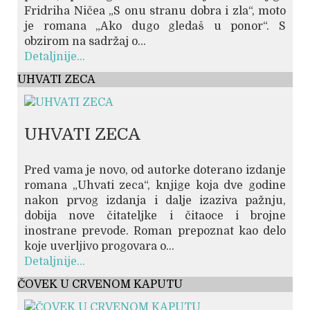
Fridriha Ničea „S onu stranu dobra i zla“, moto
je romana „Ako dugo gledaš u ponor“. S
obzirom na sadržaj o...
Detaljnije...
UHVATI ZECA
UHVATI ZECA
Pred vama je novo, od autorke doterano izdanje
romana „Uhvati zeca“, knjige koja dve godine
nakon prvog izdanja i dalje izaziva pažnju,
dobija nove čitateljke i čitaoce i brojne
inostrane prevode. Roman prepoznat kao delo
koje uverljivo progovara o...
Detaljnije...
ČOVEK U CRVENOM KAPUTU