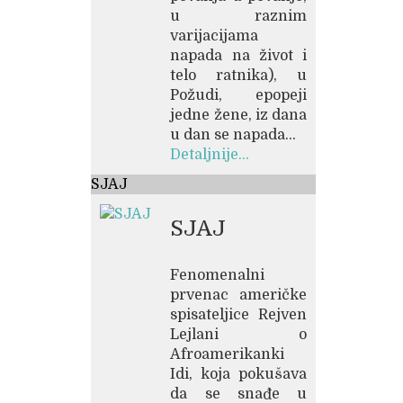
u raznim
varijacijama
napada na život i
telo ratnika), u
Požudi, epopeji
jedne žene, iz dana
u dan se napada...
Detaljnije...
SJAJ
SJAJ
Fenomenalni
prvenac američke
spisateljice Rejven
Lejlani o
Afroamerikanki
Idi, koja pokušava
da se snađe u