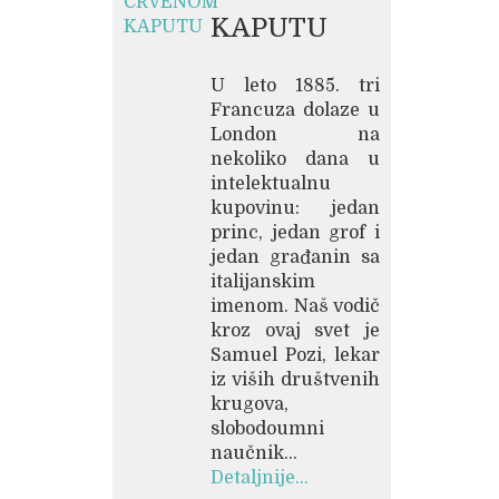
KAPUTU
U leto 1885. tri
Francuza dolaze u
London na
nekoliko dana u
intelektualnu
kupovinu: jedan
princ, jedan grof i
jedan građanin sa
italijanskim
imenom. Naš vodič
kroz ovaj svet je
Samuel Pozi, lekar
iz viših društvenih
krugova,
slobodoumni
naučnik...
Detaljnije...