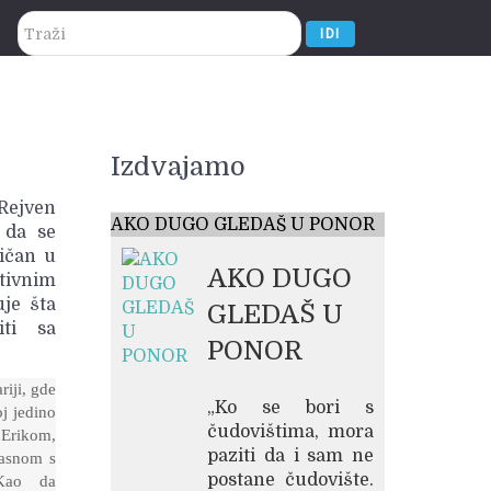
traži...
IDI
Izdvajamo
Rejven
AKO DUGO GLEDAŠ U PONOR
 da se
ričan u
AKO DUGO
tivnim
uje šta
GLEDAŠ U
ti sa
PONOR
riji, gde
„Ko se bori s
j jedino
čudovištima, mora
s Erikom,
paziti da i sam ne
lasnom s
postane čudovište.
Kao da