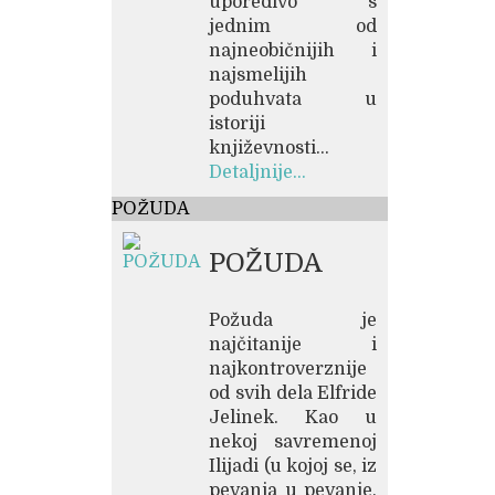
uporedivo s
jednim od
najneobičnijih i
najsmelijih
poduhvata u
istoriji
književnosti...
Detaljnije...
POŽUDA
POŽUDA
Požuda je
najčitanije i
najkontroverznije
od svih dela Elfride
Jelinek. Kao u
nekoj savremenoj
Ilijadi (u kojoj se, iz
pevanja u pevanje,