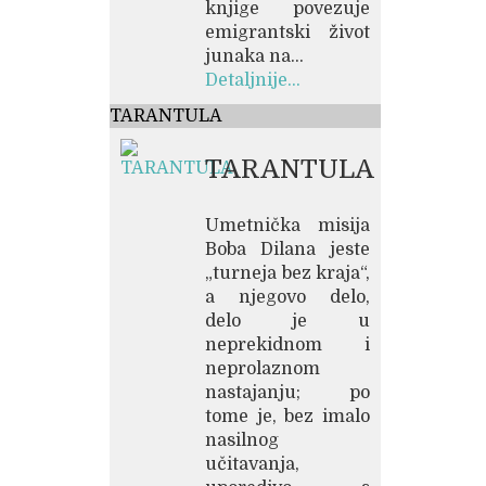
knjige povezuje
emigrantski život
junaka na...
Detaljnije...
TARANTULA
TARANTULA
Umetnička misija
Boba Dilana jeste
„turneja bez kraja“,
a njegovo delo,
delo je u
neprekidnom i
neprolaznom
nastajanju; po
tome je, bez imalo
nasilnog
učitavanja,