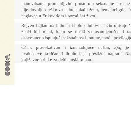
manevrisanje promenljivim prostorom seksualne i rasne 
nije dovoljno teško za jednu mladu ženu, nemajući gde, I
naglavce u Erikov dom i porodični život.
Rejven Lejlani na intiman i bolno duhovit način opisuje š
znači biti mlad, kako se nositi sa usamljenošću i r
istovremeno ispitujući seksualnost i traume, moć i privilegij
Oštar, provokativan i iznenađujuće nežan,
Sjaj
je
hvalospeve kritičara i dobitnik je prestižne nagrade Na
književne kritike za debitantski roman.