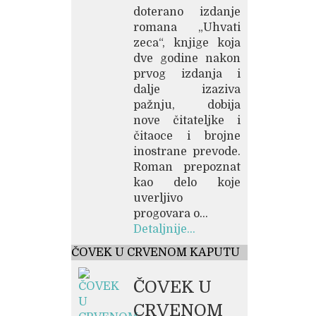
doterano izdanje
romana „Uhvati
zeca“, knjige koja
dve godine nakon
prvog izdanja i
dalje izaziva
pažnju, dobija
nove čitateljke i
čitaoce i brojne
inostrane prevode.
Roman prepoznat
kao delo koje
uverljivo
progovara o...
Detaljnije...
ČOVEK U CRVENOM KAPUTU
ČOVEK U
CRVENOM