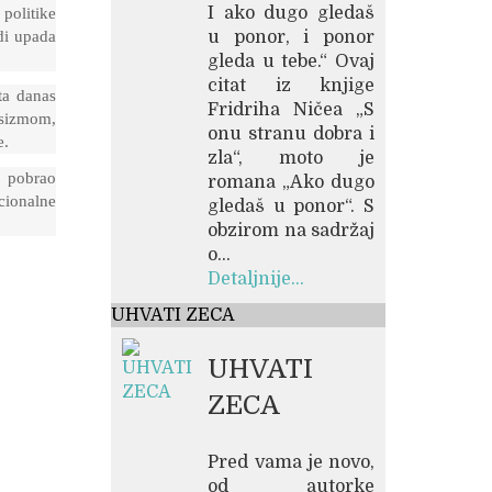
I ako dugo gledaš
politike
di upada
u ponor, i ponor
gleda u tebe.“ Ovaj
citat iz knjige
ta danas
Fridriha Ničea „S
asizmom,
onu stranu dobra i
e.
zla“, moto je
 pobrao
romana „Ako dugo
cionalne
gledaš u ponor“. S
obzirom na sadržaj
o...
Detaljnije...
UHVATI ZECA
UHVATI
ZECA
Pred vama je novo,
od autorke