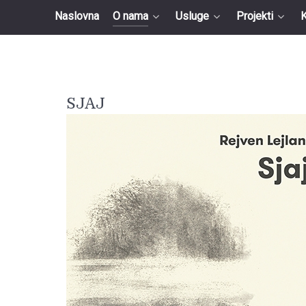
Naslovna
O nama
Usluge
Projekti
K
SJAJ