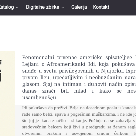
atalog
Digitalne zbirke
Galerija
Kontakt
Fenomenalni prvenac američke spisateljice 
Lejlani o Afroamerikanki Idi, koja pokušava
snađe u svetu privilegovanih u Njujorku. Isp
prvom licu, upečatljivim i neobuzdanim nara
glasom, Sjaj na intiman i duhovit način opis
danas znači biti mlad i kako se nosi
usamljenošću.
Idi pokušava da preživi. Brlja na dosadnom poslu u kancela
rade samo belci, spava s pogrešnim muškarcima, i ne ide jo
što joj je ikada značilo – slikanje. Počinje da se zabavlja 
sredovečnim belcem koji živi u predgrađu sa ženom sag
otvorenim brakom i usvojenom crnom ćerkom. 