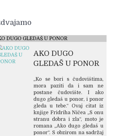
zdvajamo
KO DUGO GLEDAŠ U PONOR
AKO DUGO
GLEDAŠ U PONOR
„Ko se bori s čudovištima,
mora paziti da i sam ne
postane čudovište. I ako
dugo gledaš u ponor, i ponor
gleda u tebe.“ Ovaj citat iz
knjige Fridriha Ničea „S onu
stranu dobra i zla“, moto je
romana „Ako dugo gledaš u
ponor“. S obzirom na sadržaj