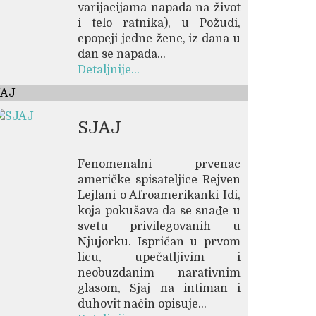
varijacijama napada na život
i telo ratnika), u Požudi,
epopeji jedne žene, iz dana u
dan se napada...
Detaljnije...
JAJ
SJAJ
Fenomenalni prvenac
američke spisateljice Rejven
Lejlani o Afroamerikanki Idi,
koja pokušava da se snađe u
svetu privilegovanih u
Njujorku. Ispričan u prvom
licu, upečatljivim i
neobuzdanim narativnim
glasom, Sjaj na intiman i
duhovit način opisuje...