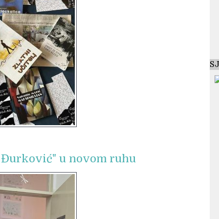
S
a Đurković" u novom ruhu