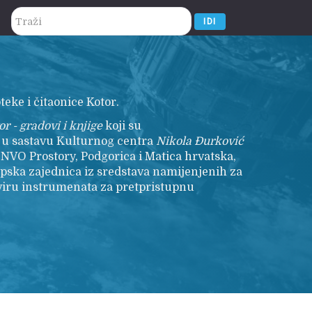
traži...
IDI
teke i čitaonice Kotor.
r - gradovi i knjige
koji su
r u sastavu Kulturnog centra
Nikola
Đurković
 NVO Prostory, Podgorica i Matica hrvatska,
opska zajednica iz sredstava namijenjenih za
viru instrumenata za pretpristupnu