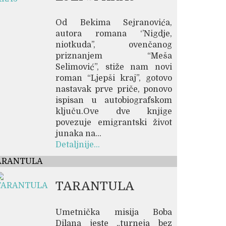
Od Bekima Sejranovića,
autora romana ‘’Nigdje,
niotkuda’’, ovenčanog
priznanjem “Meša
Selimović”, stiže nam novi
roman “Ljepši kraj”, gotovo
nastavak prve priče, ponovo
ispisan u autobiografskom
ključu.Ove dve knjige
povezuje emigrantski život
junaka na...
Detaljnije...
ARANTULA
TARANTULA
Umetnička misija Boba
Dilana jeste „turneja bez