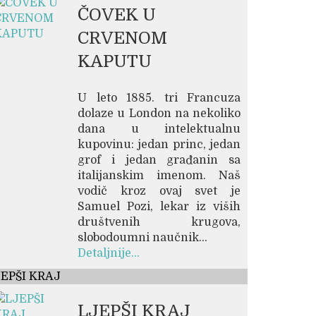
ČOVEK U
CRVENOM
KAPUTU
U leto 1885. tri Francuza
dolaze u London na nekoliko
dana u intelektualnu
kupovinu: jedan princ, jedan
grof i jedan građanin sa
italijanskim imenom. Naš
vodič kroz ovaj svet je
Samuel Pozi, lekar iz viših
društvenih krugova,
slobodoumni naučnik...
Detaljnije...
JEPŠI KRAJ
LJEPŠI KRAJ