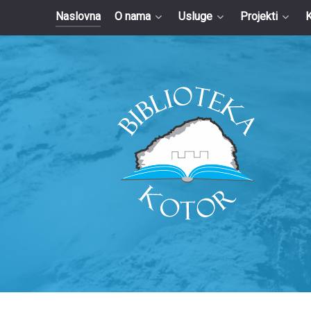
Naslovna
O nama
Usluge
Projekti
K