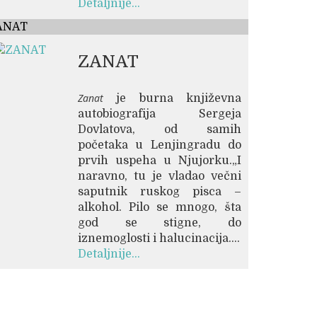
Detaljnije...
ANAT
ZANAT
Zanat
je burna književna
autobiografija Sergeja
Dovlatova, od samih
početaka u Lenjingradu do
prvih uspeha u Njujorku.„I
naravno, tu je vladao večni
saputnik ruskog pisca –
alkohol. Pilo se mnogo, šta
god se stigne, do
iznemoglosti i halucinacija....
Detaljnije...
Free
Joomla! 3 Modules
- by
VinaGecko.com