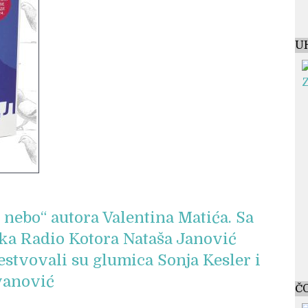
U
 nebo“ autora Valentina Matića. Sa
ka Radio Kotora Nataša Janović
stvovali su glumica Sonja Kesler i
vanović
Č