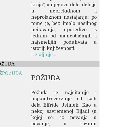
kraja“, a njegovo delo, delo je
u neprekidnom i
neprolaznom nastajanju; po
tome je, bez imalo nasilnog
učitavanja, uporedivo s
jednim od najneobičnijih i
najsmelijih poduhvata u
istoriji književnosti...
Detaljnije...
OŽUDA
POŽUDA
Požuda je najčitanije i
najkontroverznije od svih
dela Elfride Jelinek. Kao u
nekoj savremenoj Ilijadi (u
kojoj se, iz pevanja u
pevanje, u raznim