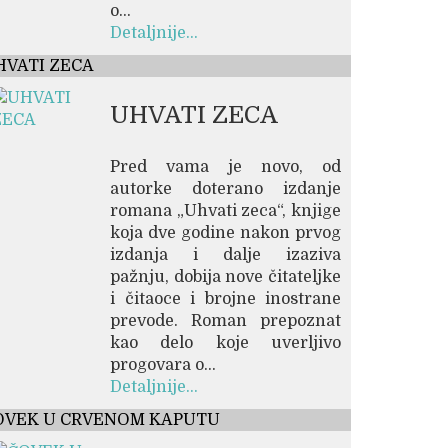
o...
Detaljnije...
HVATI ZECA
UHVATI ZECA
Pred vama je novo, od
autorke doterano izdanje
romana „Uhvati zeca“, knjige
koja dve godine nakon prvog
izdanja i dalje izaziva
pažnju, dobija nove čitateljke
i čitaoce i brojne inostrane
prevode. Roman prepoznat
kao delo koje uverljivo
progovara o...
Detaljnije...
OVEK U CRVENOM KAPUTU