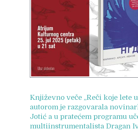
Književno veče „Reči koje lete u
autorom je razgovarala novinar
Jotić a u pratećem programu uče
multiinstrumentalista Dragan I