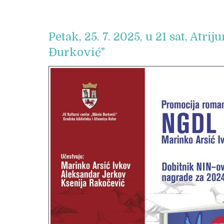
Petak, 25. 7. 2025, u 21 sat, Atr
Đurković"