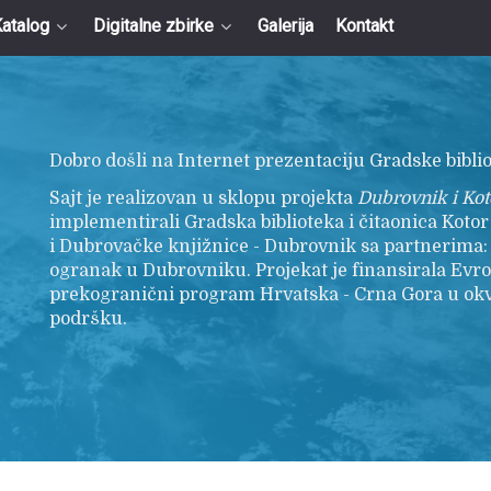
atalog
Digitalne zbirke
Galerija
Kontakt
Dobro došli na Internet prezentaciju Gradske biblio
Sajt je realizovan u sklopu projekta
Dubrovnik i Koto
implementirali Gradska biblioteka i čitaonica Koto
i Dubrovačke knjižnice - Dubrovnik sa partnerima:
ogranak u Dubrovniku. Projekat je finansirala Evr
prekogranični program Hrvatska - Crna Gora u ok
podršku.