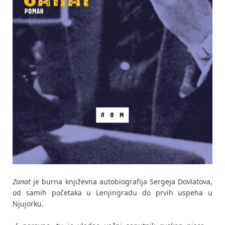
Zanat
je burna književna autobiografija Sergeja Dovlatova,
od samih početaka u Lenjingradu do prvih uspeha u
Njujorku.