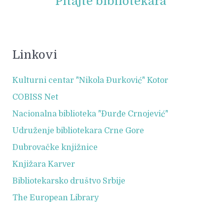
Pitajte bibliotekara
Linkovi
Kulturni centar "Nikola Đurković" Kotor
COBISS Net
Nacionalna biblioteka "Đurđe Crnojević"
Udruženje bibliotekara Crne Gore
Dubrovačke knjižnice
Knjižara Karver
Bibliotekarsko društvo Srbije
The European Library