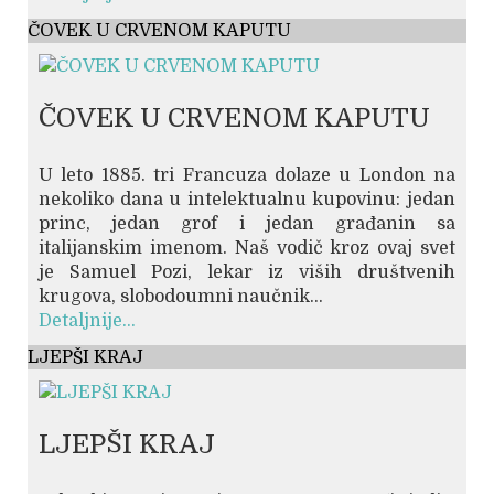
ČOVEK U CRVENOM KAPUTU
ČOVEK U CRVENOM KAPUTU
U leto 1885. tri Francuza dolaze u London na
nekoliko dana u intelektualnu kupovinu: jedan
princ, jedan grof i jedan građanin sa
italijanskim imenom. Naš vodič kroz ovaj svet
je Samuel Pozi, lekar iz viših društvenih
krugova, slobodoumni naučnik...
Detaljnije...
LJEPŠI KRAJ
LJEPŠI KRAJ