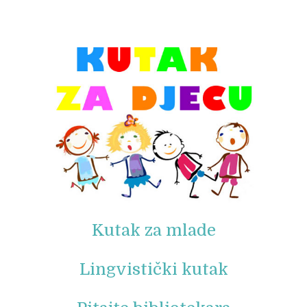
© Free
Joomla! 3 Modules
- by
VinaGecko.com
Kutak za mlade
Lingvistički kutak