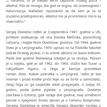
„I naravno, tu je vladao večni saputnik ruskog pisca –
alkohol. Pilo se mnogo, šta god se stigne, do iznemoglosti i
halucinacija. Nažalost, ispostavilo se da sam ja za to
izuzetno predisponiran. Alkohol me je privremeno mirio sa
stvarnošću.“
Sergej Dovlatov rođen je 3.septembra 1941. godine u Ufi,
prilikom evakuacije, od oca Donata Mečnika, pozorišnog
režisera, i majke Nore Dovlatove, glumice. Od 1944. godine
živeo je u Lenjingradu; 1959. upisao se na Filološki fakultet
(odsek finskog jezika). U to vreme aktivno se bavio boksom.
Posle dve godine školovanja udaljen je sa studija. Pozvan
je u vojsku, gde je od 1962. do 1965. služio kao čuvar u
robijaškom logoru, iz čega je kasnije proistekao
roman
Zona
. Nakon povratka u Lenjingrad, radio je kao
novinar i pisao kratke priče koje su se širile u samizdatu,
zbog čega su ga sovjetske vlasti proganjale. U svojoj 33.
godini, posle jedne pijanke u Lenjingradu, Dovlatov
završava u Estoniji, gde ostaje dve godine; ovaj urnebesni
period u njegovom životu opisan je u romanu
Kompromis
.
Sergeja Dovlatova je američki časopis
Njujorker
svrstao u