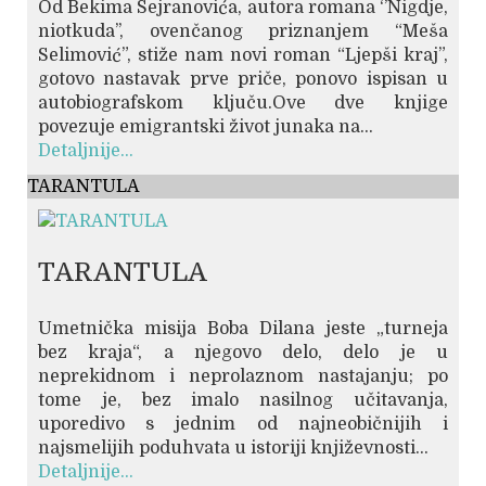
Od Bekima Sejranovića, autora romana ‘’Nigdje,
niotkuda’’, ovenčanog priznanjem “Meša
Selimović”, stiže nam novi roman “Ljepši kraj”,
gotovo nastavak prve priče, ponovo ispisan u
autobiografskom ključu.Ove dve knjige
povezuje emigrantski život junaka na...
Detaljnije...
TARANTULA
TARANTULA
Umetnička misija Boba Dilana jeste „turneja
bez kraja“, a njegovo delo, delo je u
neprekidnom i neprolaznom nastajanju; po
tome je, bez imalo nasilnog učitavanja,
uporedivo s jednim od najneobičnijih i
najsmelijih poduhvata u istoriji književnosti...
Detaljnije...