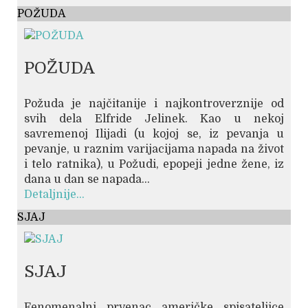
POŽUDA
POŽUDA
Požuda je najčitanije i najkontroverznije od
svih dela Elfride Jelinek. Kao u nekoj
savremenoj Ilijadi (u kojoj se, iz pevanja u
pevanje, u raznim varijacijama napada na život
i telo ratnika), u Požudi, epopeji jedne žene, iz
dana u dan se napada...
Detaljnije...
SJAJ
SJAJ
Fenomenalni prvenac američke spisateljice