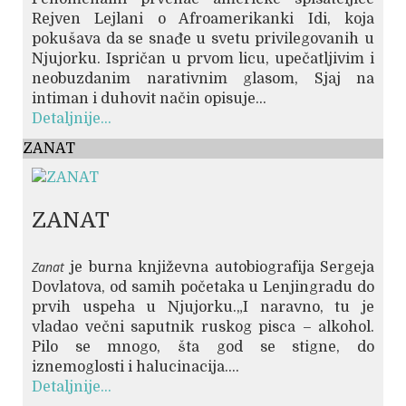
Rejven Lejlani o Afroamerikanki Idi, koja
pokušava da se snađe u svetu privilegovanih u
Njujorku. Ispričan u prvom licu, upečatljivim i
neobuzdanim narativnim glasom, Sjaj na
intiman i duhovit način opisuje...
Detaljnije...
ZANAT
ZANAT
Zanat
je burna književna autobiografija Sergeja
Dovlatova, od samih početaka u Lenjingradu do
prvih uspeha u Njujorku.„I naravno, tu je
vladao večni saputnik ruskog pisca – alkohol.
Pilo se mnogo, šta god se stigne, do
iznemoglosti i halucinacija....
Detaljnije...