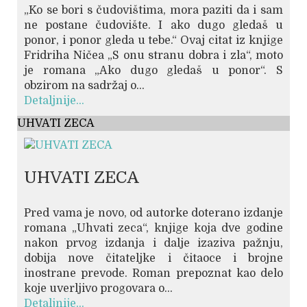
„Ko se bori s čudovištima, mora paziti da i sam
ne postane čudovište. I ako dugo gledaš u
ponor, i ponor gleda u tebe.“ Ovaj citat iz knjige
Fridriha Ničea „S onu stranu dobra i zla“, moto
je romana „Ako dugo gledaš u ponor“. S
obzirom na sadržaj o...
Detaljnije...
UHVATI ZECA
UHVATI ZECA
Pred vama je novo, od autorke doterano izdanje
romana „Uhvati zeca“, knjige koja dve godine
nakon prvog izdanja i dalje izaziva pažnju,
dobija nove čitateljke i čitaoce i brojne
inostrane prevode. Roman prepoznat kao delo
koje uverljivo progovara o...
Detaljnije...