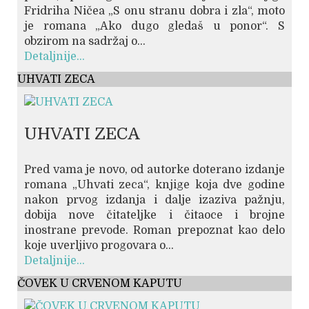
Fridriha Ničea „S onu stranu dobra i zla“, moto
je romana „Ako dugo gledaš u ponor“. S
obzirom na sadržaj o...
Detaljnije...
UHVATI ZECA
UHVATI ZECA
Pred vama je novo, od autorke doterano izdanje
romana „Uhvati zeca“, knjige koja dve godine
nakon prvog izdanja i dalje izaziva pažnju,
dobija nove čitateljke i čitaoce i brojne
inostrane prevode. Roman prepoznat kao delo
koje uverljivo progovara o...
Detaljnije...
ČOVEK U CRVENOM KAPUTU