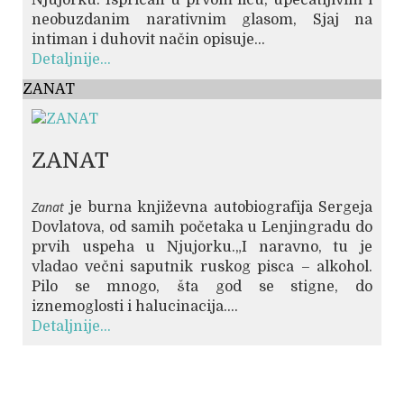
neobuzdanim narativnim glasom, Sjaj na
intiman i duhovit način opisuje...
Detaljnije...
ZANAT
ZANAT
Zanat
je burna književna autobiografija Sergeja
Dovlatova, od samih početaka u Lenjingradu do
prvih uspeha u Njujorku.„I naravno, tu je
vladao večni saputnik ruskog pisca – alkohol.
Pilo se mnogo, šta god se stigne, do
iznemoglosti i halucinacija....
Detaljnije...
© Free
Joomla! 3 Modules
- by
VinaGecko.com