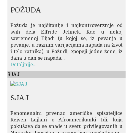
POŽUDA
Požuda je najčitanije i najkontroverznije od
svih dela Elfride Jelinek. Kao u nekoj
savremenoj Ilijadi (u kojoj se, iz pevanja u
pevanje, u raznim varijacijama napada na život
i telo ratnika), u Požudi, epopeji jedne žene, iz
dana u dan se napada...
Detaljnije...
SJAJ
SJAJ
Fenomenalni prvenac američke spisateljice
Rejven Lejlani o Afroamerikanki Idi, koja
pokušava da se snađe u svetu privilegovanih u
Njujorku. Ispričan u prvom licu, upečatljivim i