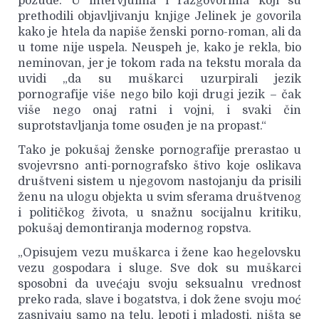
požude. U intervjuima i razgovorima koji su
prethodili objavljivanju knjige Jelinek je govorila
kako je htela da napiše ženski porno-roman, ali da
u tome nije uspela. Neuspeh je, kako je rekla, bio
neminovan, jer je tokom rada na tekstu morala da
uvidi „da su muškarci uzurpirali jezik
pornografije više nego bilo koji drugi jezik – čak
više nego onaj ratni i vojni, i svaki čin
suprotstavljanja tome osuđen je na propast.“
Tako je pokušaj ženske pornografije prerastao u
svojevrsno anti-pornografsko štivo koje oslikava
društveni sistem u njegovom nastojanju da prisili
ženu na ulogu objekta u svim sferama društvenog
i političkog života, u snažnu socijalnu kritiku,
pokušaj demontiranja modernog ropstva.
„Opisujem vezu muškarca i žene kao hegelovsku
vezu gospodara i sluge. Sve dok su muškarci
sposobni da uvećaju svoju seksualnu vrednost
preko rada, slave i bogatstva, i dok žene svoju moć
zasnivaju samo na telu, lepoti i mladosti, ništa se