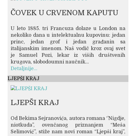
ČOVEK U CRVENOM KAPUTU
U leto 1885. tri Francuza dolaze u London na
nekoliko dana u intelektualnu kupovinu: jedan
princ, jedan grof i jedan građanin sa
italijanskim imenom. Naš vodič kroz ovaj svet
je Samuel Pozi, lekar iz viših društvenih
krugova, slobodoumni naučnik...
Detaljnije...
LJEPŠI KRAJ
LJEPŠI KRAJ
Od Bekima Sejranovića, autora romana ‘’Nigdje,
niotkuda’’, ovenčanog priznanjem “Meša
Selimović”, stiže nam novi roman “Ljepši kraj”,