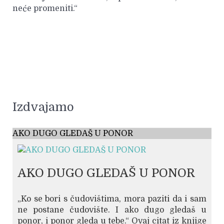
neće promeniti.“
Izdvajamo
AKO DUGO GLEDAŠ U PONOR
AKO DUGO GLEDAŠ U PONOR
„Ko se bori s čudovištima, mora paziti da i sam
ne postane čudovište. I ako dugo gledaš u
ponor, i ponor gleda u tebe.“ Ovaj citat iz knjige