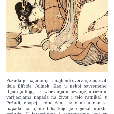
Požuda je najčitanije i najkontroverznije od svih
dela Elfride Jelinek. Kao u nekoj savremenoj
Ilijadi (u kojoj se, iz pevanja u pevanje, u raznim
varijacijama napada na život i telo ratnika), u
Požudi, epopeji jedne žene, iz dana u dan se
napada na njeno telo, koje je objekat muške