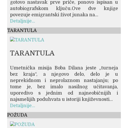
gotovo nastavak prve priče, ponovo ispisan u
autobiografskom ključu.Ove dve knjige
povezuje emigrantski život junaka na...
Detaljnije...
TARANTULA
TARANTULA
Umetnička misija Boba Dilana jeste „turneja
bez kraja“, a njegovo delo, delo je u
neprekidnom i neprolaznom nastajanju; po
tome je, bez imalo nasilnog učitavanja,
uporedivo s jednim od najneobičnijih i
najsmelijih poduhvata u istoriji književnosti...
Detaljnije...
POŽUDA