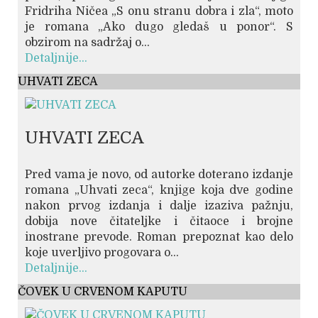
Fridriha Ničea „S onu stranu dobra i zla“, moto
je romana „Ako dugo gledaš u ponor“. S
obzirom na sadržaj o...
Detaljnije...
UHVATI ZECA
UHVATI ZECA
Pred vama je novo, od autorke doterano izdanje
romana „Uhvati zeca“, knjige koja dve godine
nakon prvog izdanja i dalje izaziva pažnju,
dobija nove čitateljke i čitaoce i brojne
inostrane prevode. Roman prepoznat kao delo
koje uverljivo progovara o...
Detaljnije...
ČOVEK U CRVENOM KAPUTU