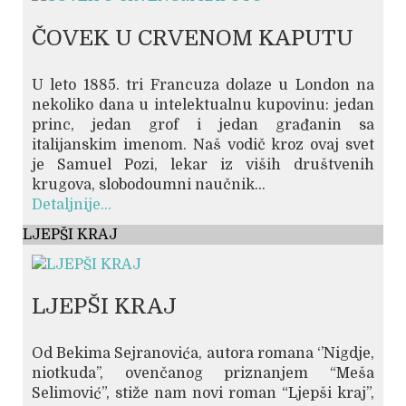
ČOVEK U CRVENOM KAPUTU
U leto 1885. tri Francuza dolaze u London na
nekoliko dana u intelektualnu kupovinu: jedan
princ, jedan grof i jedan građanin sa
italijanskim imenom. Naš vodič kroz ovaj svet
je Samuel Pozi, lekar iz viših društvenih
krugova, slobodoumni naučnik...
Detaljnije...
LJEPŠI KRAJ
LJEPŠI KRAJ
Od Bekima Sejranovića, autora romana ‘’Nigdje,
niotkuda’’, ovenčanog priznanjem “Meša
Selimović”, stiže nam novi roman “Ljepši kraj”,