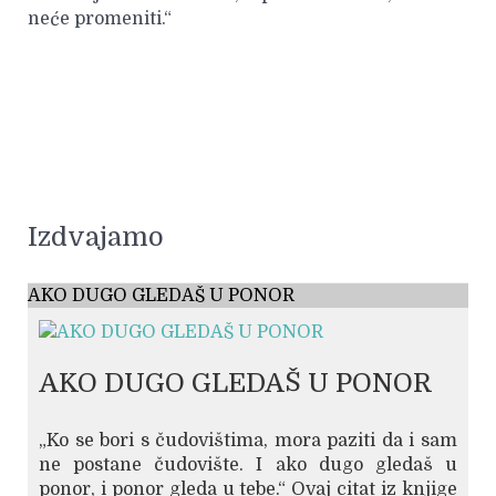
neće promeniti.“
Izdvajamo
AKO DUGO GLEDAŠ U PONOR
AKO DUGO GLEDAŠ U PONOR
„Ko se bori s čudovištima, mora paziti da i sam
ne postane čudovište. I ako dugo gledaš u
ponor, i ponor gleda u tebe.“ Ovaj citat iz knjige