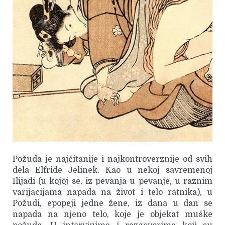
Požuda je najčitanije i najkontroverznije od svih
dela Elfride Jelinek. Kao u nekoj savremenoj
Ilijadi (u kojoj se, iz pevanja u pevanje, u raznim
varijacijama napada na život i telo ratnika), u
Požudi, epopeji jedne žene, iz dana u dan se
napada na njeno telo, koje je objekat muške