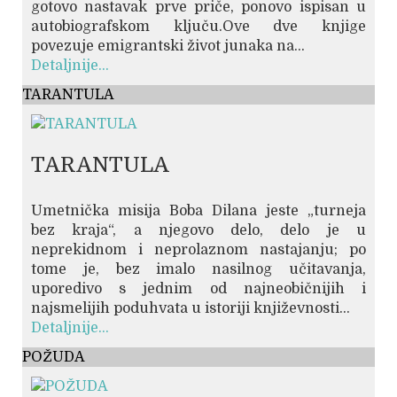
gotovo nastavak prve priče, ponovo ispisan u
autobiografskom ključu.Ove dve knjige
povezuje emigrantski život junaka na...
Detaljnije...
TARANTULA
TARANTULA
Umetnička misija Boba Dilana jeste „turneja
bez kraja“, a njegovo delo, delo je u
neprekidnom i neprolaznom nastajanju; po
tome je, bez imalo nasilnog učitavanja,
uporedivo s jednim od najneobičnijih i
najsmelijih poduhvata u istoriji književnosti...
Detaljnije...
POŽUDA