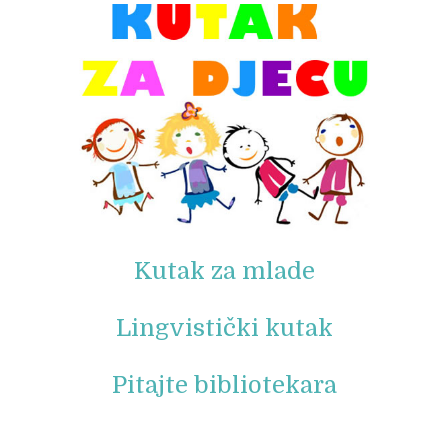
Kutak za mlade
Lingvistički kutak
Pitajte bibliotekara