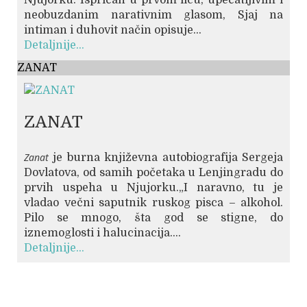
neobuzdanim narativnim glasom, Sjaj na
intiman i duhovit način opisuje...
Detaljnije...
ZANAT
ZANAT
Zanat
je burna književna autobiografija Sergeja
Dovlatova, od samih početaka u Lenjingradu do
prvih uspeha u Njujorku.„I naravno, tu je
vladao večni saputnik ruskog pisca – alkohol.
Pilo se mnogo, šta god se stigne, do
iznemoglosti i halucinacija....
Detaljnije...
© Free
Joomla! 3 Modules
- by
VinaGecko.com