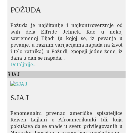
POŽUDA
Požuda je najčitanije i najkontroverznije od
svih dela Elfride Jelinek. Kao u nekoj
savremenoj Ilijadi (u kojoj se, iz pevanja u
pevanje, u raznim varijacijama napada na život
i telo ratnika), u Požudi, epopeji jedne žene, iz
dana u dan se napada...
Detaljnije...
SJAJ
SJAJ
Fenomenalni prvenac američke spisateljice
Rejven Lejlani o Afroamerikanki Idi, koja
pokušava da se snađe u svetu privilegovanih u
Njujorku. Ispričan u prvom licu, upečatljivim i