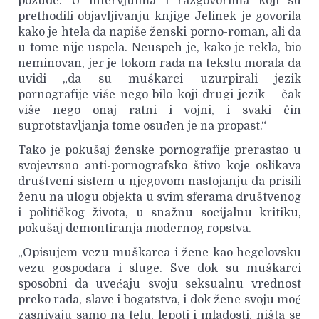
požude. U intervjuima i razgovorima koji su
prethodili objavljivanju knjige Jelinek je govorila
kako je htela da napiše ženski porno-roman, ali da
u tome nije uspela. Neuspeh je, kako je rekla, bio
neminovan, jer je tokom rada na tekstu morala da
uvidi „da su muškarci uzurpirali jezik
pornografije više nego bilo koji drugi jezik – čak
više nego onaj ratni i vojni, i svaki čin
suprotstavljanja tome osuđen je na propast.“
Tako je pokušaj ženske pornografije prerastao u
svojevrsno anti-pornografsko štivo koje oslikava
društveni sistem u njegovom nastojanju da prisili
ženu na ulogu objekta u svim sferama društvenog
i političkog života, u snažnu socijalnu kritiku,
pokušaj demontiranja modernog ropstva.
„Opisujem vezu muškarca i žene kao hegelovsku
vezu gospodara i sluge. Sve dok su muškarci
sposobni da uvećaju svoju seksualnu vrednost
preko rada, slave i bogatstva, i dok žene svoju moć
zasnivaju samo na telu, lepoti i mladosti, ništa se