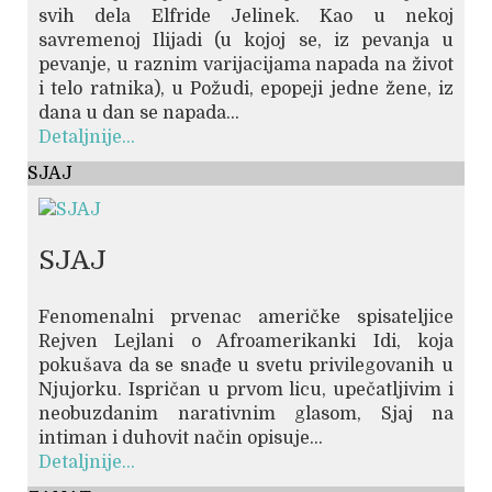
svih dela Elfride Jelinek. Kao u nekoj
savremenoj Ilijadi (u kojoj se, iz pevanja u
pevanje, u raznim varijacijama napada na život
i telo ratnika), u Požudi, epopeji jedne žene, iz
dana u dan se napada...
Detaljnije...
SJAJ
SJAJ
Fenomenalni prvenac američke spisateljice
Rejven Lejlani o Afroamerikanki Idi, koja
pokušava da se snađe u svetu privilegovanih u
Njujorku. Ispričan u prvom licu, upečatljivim i
neobuzdanim narativnim glasom, Sjaj na
intiman i duhovit način opisuje...
Detaljnije...