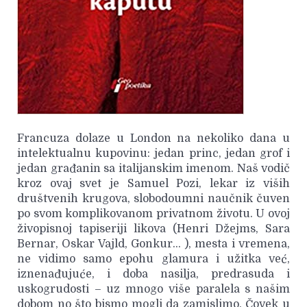
Francuza dolaze u London na nekoliko dana u
intelektualnu kupovinu: jedan princ, jedan grof i
jedan građanin sa italijanskim imenom. Naš vodič
kroz ovaj svet je Samuel Pozi, lekar iz viših
društvenih krugova, slobodoumni naučnik čuven
po svom komplikovanom privatnom životu. U ovoj
živopisnoj tapiseriji likova (Henri Džejms, Sara
Bernar, Oskar Vajld, Gonkur… ), mesta i vremena,
ne vidimo samo epohu glamura i užitka već,
iznenađujuće, i doba nasilja, predrasuda i
uskogrudosti – uz mnogo više paralela s našim
dobom no što bismo mogli da zamislimo. Čovek u