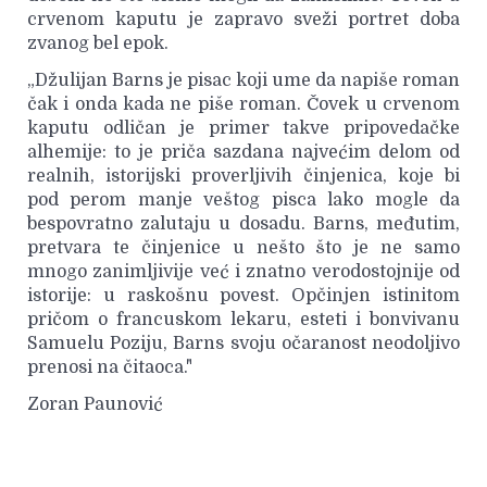
crvenom kaputu je zapravo sveži portret doba
zvanog bel epok.
„Džulijan Barns je pisac koji ume da napiše roman
čak i onda kada ne piše roman. Čovek u crvenom
kaputu odličan je primer takve pripovedačke
alhemije: to je priča sazdana najvećim delom od
realnih, istorijski proverljivih činjenica, koje bi
pod perom manje veštog pisca lako mogle da
bespovratno zalutaju u dosadu. Barns, međutim,
pretvara te činjenice u nešto što je ne samo
mnogo zanimljivije već i znatno verodostojnije od
istorije: u raskošnu povest. Opčinjen istinitom
pričom o francuskom lekaru, esteti i bonvivanu
Samuelu Poziju, Barns svoju očaranost neodoljivo
prenosi na čitaoca."
Zoran Paunović