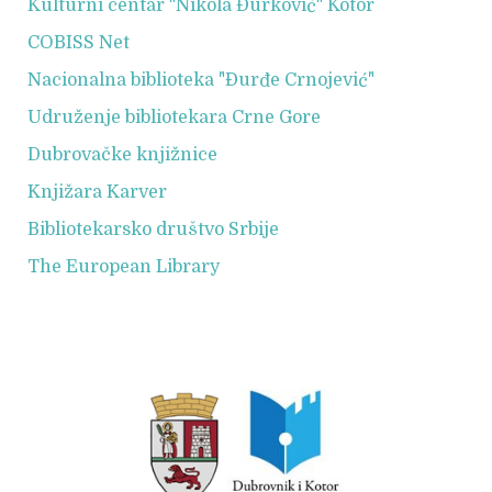
Kulturni centar "Nikola Đurković" Kotor
COBISS Net
Nacionalna biblioteka "Đurđe Crnojević"
Udruženje bibliotekara Crne Gore
Dubrovačke knjižnice
Knjižara Karver
Bibliotekarsko društvo Srbije
The European Library