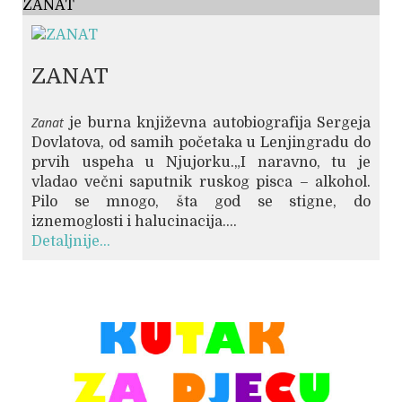
ZANAT
ZANAT
Zanat
je burna književna autobiografija Sergeja
Dovlatova, od samih početaka u Lenjingradu do
prvih uspeha u Njujorku.„I naravno, tu je
vladao večni saputnik ruskog pisca – alkohol.
Pilo se mnogo, šta god se stigne, do
iznemoglosti i halucinacija....
Detaljnije...
© Free
Joomla! 3 Modules
- by
VinaGecko.com