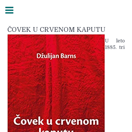
ČOVEK U CRVENOM KAPUTU
U leto
1885. tri