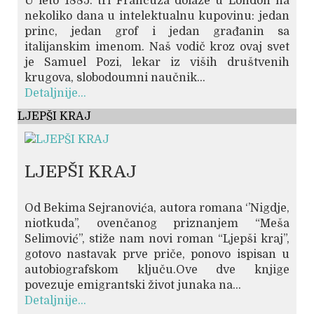
U leto 1885. tri Francuza dolaze u London na
nekoliko dana u intelektualnu kupovinu: jedan
princ, jedan grof i jedan građanin sa
italijanskim imenom. Naš vodič kroz ovaj svet
je Samuel Pozi, lekar iz viših društvenih
krugova, slobodoumni naučnik...
Detaljnije...
LJEPŠI KRAJ
LJEPŠI KRAJ
Od Bekima Sejranovića, autora romana ‘’Nigdje,
niotkuda’’, ovenčanog priznanjem “Meša
Selimović”, stiže nam novi roman “Ljepši kraj”,
gotovo nastavak prve priče, ponovo ispisan u
autobiografskom ključu.Ove dve knjige
povezuje emigrantski život junaka na...
Detaljnije...