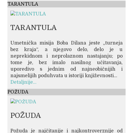
TARANTULA
TARANTULA
Umetnička misija Boba Dilana jeste „turneja
bez kraja“, a njegovo delo, delo je u
neprekidnom i neprolaznom nastajanju; po
tome je, bez imalo nasilnog učitavanja,
uporedivo s jednim od najneobičnijih i
najsmelijih poduhvata u istoriji književnosti...
Detaljnije...
POŽUDA
POŽUDA
Požuda je najčitanije i najkontroverznije od