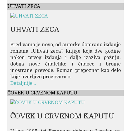
UHVATI ZECA
UHVATI ZECA
Pred vama je novo, od autorke doterano izdanje
romana „Uhvati zeca“, knjige koja dve godine
nakon prvog izdanja i dalje izaziva pažnju,
dobija nove čitateljke i čitaoce i brojne
inostrane prevode. Roman prepoznat kao delo
koje uverljivo progovara o...
Detaljnije...
ČOVEK U CRVENOM KAPUTU
ČOVEK U CRVENOM KAPUTU