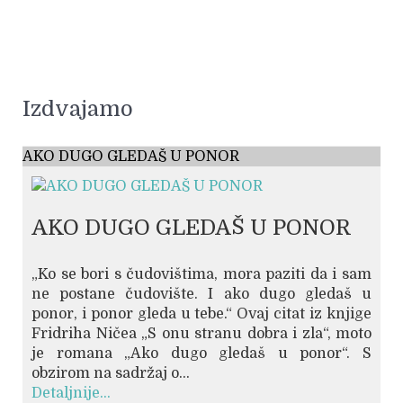
Izdvajamo
AKO DUGO GLEDAŠ U PONOR
AKO DUGO GLEDAŠ U PONOR
„Ko se bori s čudovištima, mora paziti da i sam
ne postane čudovište. I ako dugo gledaš u
ponor, i ponor gleda u tebe.“ Ovaj citat iz knjige
Fridriha Ničea „S onu stranu dobra i zla“, moto
je romana „Ako dugo gledaš u ponor“. S
obzirom na sadržaj o...
Detaljnije...