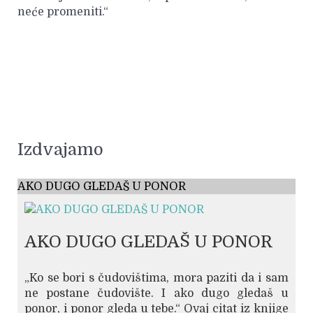
neće promeniti.“
Izdvajamo
AKO DUGO GLEDAŠ U PONOR
AKO DUGO GLEDAŠ U PONOR
„Ko se bori s čudovištima, mora paziti da i sam
ne postane čudovište. I ako dugo gledaš u
ponor, i ponor gleda u tebe.“ Ovaj citat iz knjige