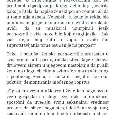
požude. U intervjuima i razgovorima koji su
prethodili objavljivanju knjige Jelinek je govorila
kako je htela da napiše ženski porno-roman, ali da
u tome nije uspela. Neuspeh je, kako je rekla, bio
neminovan, jer je tokom rada na tekstu morala da
uvidi „da su muškarci uzurpirali jezik
pornografije više nego bilo koji drugi jezik – čak
više nego onaj ratni i vojni, i svaki čin
suprotstavljanja tome osuđen je na propast.“
Tako je pokušaj ženske pornografije prerastao u
svojevrsno anti-pornografsko štivo koje oslikava
društveni sistem u njegovom nastojanju da prisili
ženu na ulogu objekta u svim sferama društvenog
i političkog života, u snažnu socijalnu kritiku,
pokušaj demontiranja modernog ropstva.
„Opisujem vezu muškarca i žene kao hegelovsku
vezu gospodara i sluge. Sve dok su muškarci
sposobni da uvećaju svoju seksualnu vrednost
preko rada, slave i bogatstva, i dok žene svoju moć
zasnivaju samo na telu, lepoti i mladosti, ništa se