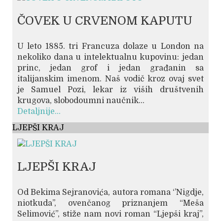
ČOVEK U CRVENOM KAPUTU
U leto 1885. tri Francuza dolaze u London na
nekoliko dana u intelektualnu kupovinu: jedan
princ, jedan grof i jedan građanin sa
italijanskim imenom. Naš vodič kroz ovaj svet
je Samuel Pozi, lekar iz viših društvenih
krugova, slobodoumni naučnik...
Detaljnije...
LJEPŠI KRAJ
LJEPŠI KRAJ
Od Bekima Sejranovića, autora romana ‘’Nigdje,
niotkuda’’, ovenčanog priznanjem “Meša
Selimović”, stiže nam novi roman “Ljepši kraj”,