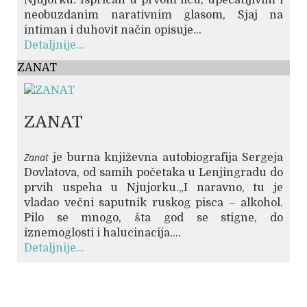
neobuzdanim narativnim glasom, Sjaj na
intiman i duhovit način opisuje...
Detaljnije...
ZANAT
ZANAT
Zanat
je burna književna autobiografija Sergeja
Dovlatova, od samih početaka u Lenjingradu do
prvih uspeha u Njujorku.„I naravno, tu je
vladao večni saputnik ruskog pisca – alkohol.
Pilo se mnogo, šta god se stigne, do
iznemoglosti i halucinacija....
Detaljnije...
© Free
Joomla! 3 Modules
- by
VinaGecko.com