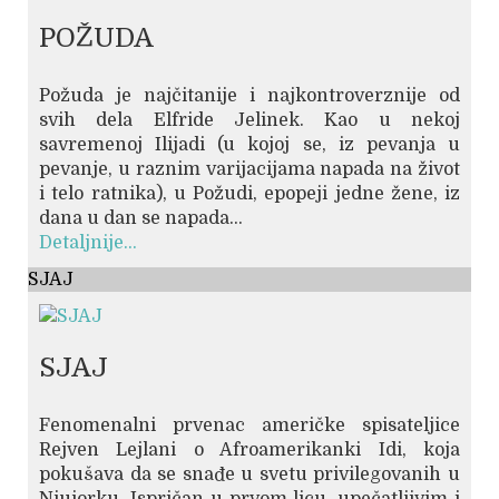
POŽUDA
Požuda je najčitanije i najkontroverznije od
svih dela Elfride Jelinek. Kao u nekoj
savremenoj Ilijadi (u kojoj se, iz pevanja u
pevanje, u raznim varijacijama napada na život
i telo ratnika), u Požudi, epopeji jedne žene, iz
dana u dan se napada...
Detaljnije...
SJAJ
SJAJ
Fenomenalni prvenac američke spisateljice
Rejven Lejlani o Afroamerikanki Idi, koja
pokušava da se snađe u svetu privilegovanih u
Njujorku. Ispričan u prvom licu, upečatljivim i