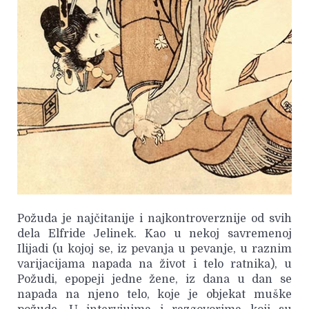
Požuda je najčitanije i najkontroverznije od svih
dela Elfride Jelinek. Kao u nekoj savremenoj
Ilijadi (u kojoj se, iz pevanja u pevanje, u raznim
varijacijama napada na život i telo ratnika), u
Požudi, epopeji jedne žene, iz dana u dan se
napada na njeno telo, koje je objekat muške