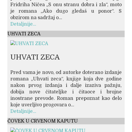
Fridriha Ničea „S onu stranu dobra i zla“, moto
je romana „Ako dugo gledaš u ponor“. S
obzirom na sadržaj o...
Detaljnije...
UHVATI ZECA
UHVATI ZECA
Pred vama je novo, od autorke doterano izdanje
romana „Uhvati zeca“, knjige koja dve godine
nakon prvog izdanja i dalje izaziva pažnju,
dobija nove čitateljke i čitaoce i brojne
inostrane prevode. Roman prepoznat kao delo
koje uverljivo progovara o...
Detaljnije...
ČOVEK U CRVENOM KAPUTU