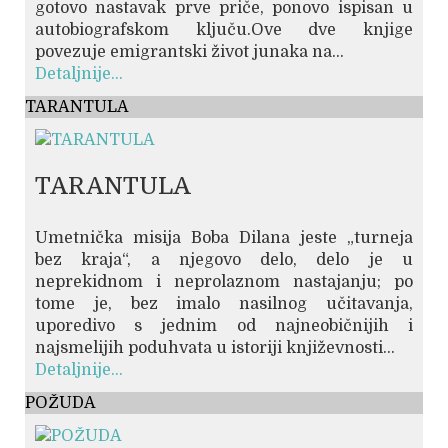
gotovo nastavak prve priče, ponovo ispisan u
autobiografskom ključu.Ove dve knjige
povezuje emigrantski život junaka na...
Detaljnije...
TARANTULA
TARANTULA
Umetnička misija Boba Dilana jeste „turneja
bez kraja“, a njegovo delo, delo je u
neprekidnom i neprolaznom nastajanju; po
tome je, bez imalo nasilnog učitavanja,
uporedivo s jednim od najneobičnijih i
najsmelijih poduhvata u istoriji književnosti...
Detaljnije...
POŽUDA