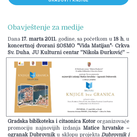
GRADOVI I KNJIGE
Obavještenje za medije
Dana
17. marta
2011.
godine, sa početkom u
18 h
, u
koncertnoj dvorani
ŠOSMO "Vida Matijan"
- Crkva
Sv. Duha
,
JU Kulturni centar ''Nikola
Đurković'' –
Gradska biblkoteka i čitaonica Kotor
organizovaće
promociju najnovijih izdanja
Matice hrvatske –
ogranak Dubrovnik
u sklopu projekta
Dubrovnik i