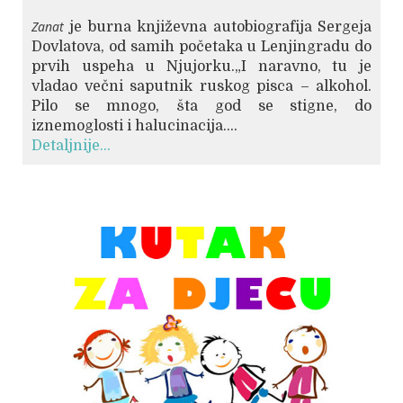
Zanat
je burna književna autobiografija Sergeja
Dovlatova, od samih početaka u Lenjingradu do
prvih uspeha u Njujorku.„I naravno, tu je
vladao večni saputnik ruskog pisca – alkohol.
Pilo se mnogo, šta god se stigne, do
iznemoglosti i halucinacija....
Detaljnije...
© Free
Joomla! 3 Modules
- by
VinaGecko.com