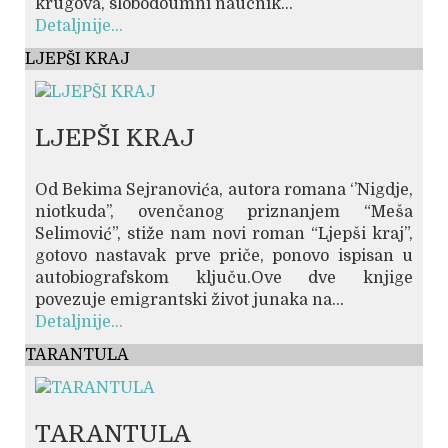
krugova, slobodoumni naučnik...
Detaljnije...
LJEPŠI KRAJ
LJEPŠI KRAJ
Od Bekima Sejranovića, autora romana ‘’Nigdje,
niotkuda’’, ovenčanog priznanjem “Meša
Selimović”, stiže nam novi roman “Ljepši kraj”,
gotovo nastavak prve priče, ponovo ispisan u
autobiografskom ključu.Ove dve knjige
povezuje emigrantski život junaka na...
Detaljnije...
TARANTULA
TARANTULA