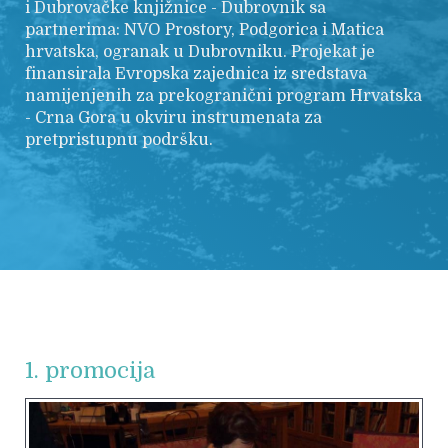
i Dubrovačke knjižnice - Dubrovnik sa
partnerima: NVO Prostory, Podgorica i Matica
hrvatska, ogranak u Dubrovniku. Projekat je
finansirala Evropska zajednica iz sredstava
namijenjenih za prekogranični program Hrvatska
- Crna Gora u okviru instrumenata za
pretpristupnu podršku.
1. promocija