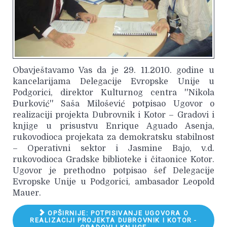
Obavještavamo Vas da je 29. 11.2010. godine u
kancelarijama Delegacije Evropske Unije u
Podgorici, direktor Kulturnog centra ''Nikola
Đurković'' Saša Milošević potpisao Ugovor o
realizaciji projekta Dubrovnik i Kotor – Gradovi i
knjige u prisustvu Enrique Aguado Asenja,
rukovodioca projekata za demokratsku stabilnost
– Operativni sektor i Jasmine Bajo, v.d.
rukovodioca Gradske biblioteke i čitaonice Kotor.
Ugovor je prethodno potpisao šef Delegacije
Evropske Unije u Podgorici, ambasador Leopold
Mauer.
OPŠIRNIJE: POTPISIVANJE UGOVORA O
REALIZACIJI PROJEKTA DUBROVNIK I KOTOR -