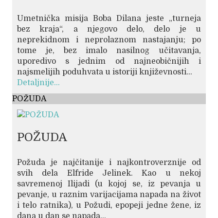
Umetnička misija Boba Dilana jeste „turneja
bez kraja“, a njegovo delo, delo je u
neprekidnom i neprolaznom nastajanju; po
tome je, bez imalo nasilnog učitavanja,
uporedivo s jednim od najneobičnijih i
najsmelijih poduhvata u istoriji književnosti...
Detaljnije...
POŽUDA
POŽUDA
Požuda je najčitanije i najkontroverznije od
svih dela Elfride Jelinek. Kao u nekoj
savremenoj Ilijadi (u kojoj se, iz pevanja u
pevanje, u raznim varijacijama napada na život
i telo ratnika), u Požudi, epopeji jedne žene, iz
dana u dan se napada...