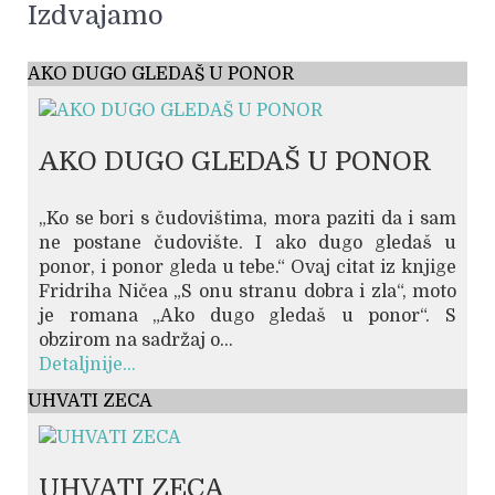
Izdvajamo
AKO DUGO GLEDAŠ U PONOR
AKO DUGO GLEDAŠ U PONOR
„Ko se bori s čudovištima, mora paziti da i sam
ne postane čudovište. I ako dugo gledaš u
ponor, i ponor gleda u tebe.“ Ovaj citat iz knjige
Fridriha Ničea „S onu stranu dobra i zla“, moto
je romana „Ako dugo gledaš u ponor“. S
obzirom na sadržaj o...
Detaljnije...
UHVATI ZECA
UHVATI ZECA