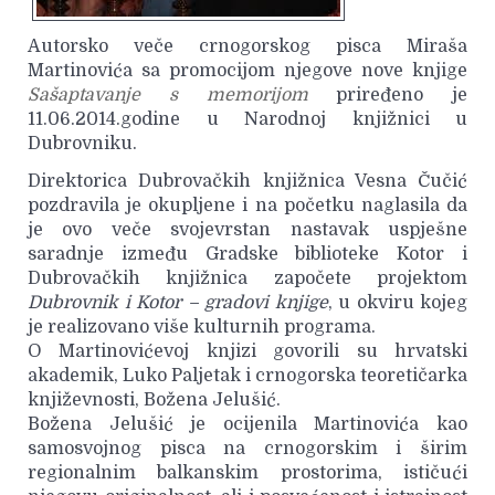
Autorsko veče crnogorskog pisca Miraša
Martinovića sa promocijom njegove nove knjige
Sašaptavanje s memorijom
priređeno je
11.06.2014.godine u Narodnoj knjižnici u
Dubrovniku.
Direktorica Dubrovačkih knjižnica Vesna Čučić
pozdravila je okupljene i na početku naglasila da
je ovo veče svojevrstan nastavak uspješne
saradnje između Gradske biblioteke Kotor i
Dubrovačkih knjižnica započete projektom
Dubrovnik i Kotor – gradovi knjige
, u okviru kojeg
je realizovano više kulturnih programa.
O Martinovićevoj knjizi govorili su hrvatski
akademik, Luko Paljetak i crnogorska teoretičarka
književnosti, Božena Jelušić.
Božena Jelušić je ocijenila Martinovića kao
samosvojnog pisca na crnogorskim i širim
regionalnim balkanskim prostorima, ističući