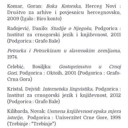
Komar, Goran:
Boka Kotorska,
Herceg Novi :
Društvo za arhive i povjesnicu hercegnovsku,
2009 (Igalo : Biro konto)
Radojević, Danilo:
Studije o Njegošu
, Podgorica :
Institut za crnogorski jezik i književnost, 2011
(Podgorica : Grafo Bale)
Petrarka i Petrarkizam u slavenskim zemljama
,
1974.
Čelebić, Bosiljka:
Gostoprimstvo u Crnoj
Gori
, Podgorica : Oktoih, 2001 (Podgorica : Grafo-
Crna Gora)
Kristal, Dejvid:
Internetska lingvistika
, Podgorica :
Institut za crnogorski jezik i književnost, 2012
(Podgorica : Grafo Bale)
Kilibarda, Novak:
Usmena književnost epska mjera
istorije,
Podgorica : Univerzitet Crne Gore, 1998
(Trebinje : "Trebinje")