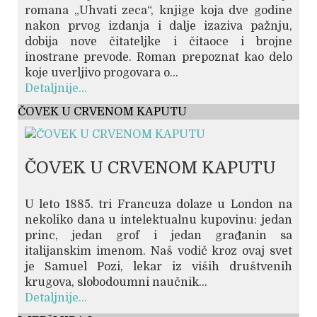
romana „Uhvati zeca“, knjige koja dve godine
nakon prvog izdanja i dalje izaziva pažnju,
dobija nove čitateljke i čitaoce i brojne
inostrane prevode. Roman prepoznat kao delo
koje uverljivo progovara o...
Detaljnije...
ČOVEK U CRVENOM KAPUTU
ČOVEK U CRVENOM KAPUTU
U leto 1885. tri Francuza dolaze u London na
nekoliko dana u intelektualnu kupovinu: jedan
princ, jedan grof i jedan građanin sa
italijanskim imenom. Naš vodič kroz ovaj svet
je Samuel Pozi, lekar iz viših društvenih
krugova, slobodoumni naučnik...
Detaljnije...