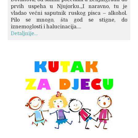
prvih uspeha u Njujorku.„I naravno, tu je
vladao večni saputnik ruskog pisca – alkohol.
Pilo se mnogo, šta god se stigne, do
iznemoglosti i halucinacija....
Detaljnije...
© Free
Joomla! 3 Modules
- by
VinaGecko.com