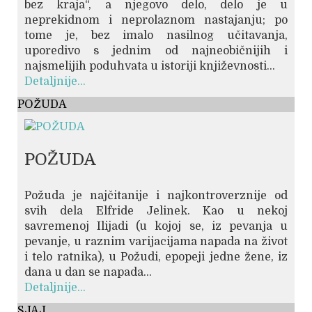
bez kraja“, a njegovo delo, delo je u
neprekidnom i neprolaznom nastajanju; po
tome je, bez imalo nasilnog učitavanja,
uporedivo s jednim od najneobičnijih i
najsmelijih poduhvata u istoriji književnosti...
Detaljnije...
POŽUDA
POŽUDA
Požuda je najčitanije i najkontroverznije od
svih dela Elfride Jelinek. Kao u nekoj
savremenoj Ilijadi (u kojoj se, iz pevanja u
pevanje, u raznim varijacijama napada na život
i telo ratnika), u Požudi, epopeji jedne žene, iz
dana u dan se napada...
Detaljnije...
SJAJ