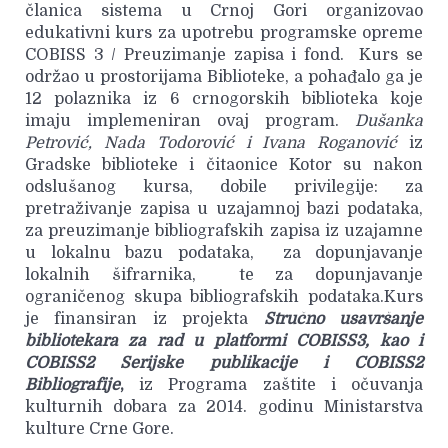
članica sistema u Crnoj Gori organizovao
edukativni kurs za upotrebu programske opreme
COBISS 3 / Preuzimanje zapisa i fond. Kurs se
održao u prostorijama Biblioteke, a pohađalo ga je
12 polaznika iz 6 crnogorskih biblioteka koje
imaju implemeniran ovaj program.
Dušanka
Petrović, Nada Todorović i Ivana Roganović
iz
Gradske biblioteke i čitaonice Kotor su nakon
odslušanog kursa, dobile privilegije: za
pretraživanje zapisa u uzajamnoj bazi podataka,
za preuzimanje bibliografskih zapisa iz uzajamne
u lokalnu bazu podataka, za dopunjavanje
lokalnih šifrarnika, te za dopunjavanje
ograničenog skupa bibliografskih podataka.Kurs
je finansiran iz projekta
Stručno usavršanje
bibliotekara za rad u platformi COBISS3, kao i
COBISS2 Serijske publikacije i COBISS2
Bibliografije
,
iz Programa zaštite i očuvanja
kulturnih dobara za 2014. godinu Ministarstva
kulture Crne Gore.