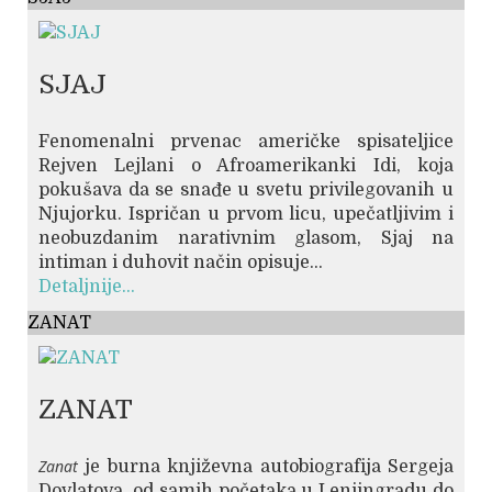
SJAJ
Fenomenalni prvenac američke spisateljice
Rejven Lejlani o Afroamerikanki Idi, koja
pokušava da se snađe u svetu privilegovanih u
Njujorku. Ispričan u prvom licu, upečatljivim i
neobuzdanim narativnim glasom, Sjaj na
intiman i duhovit način opisuje...
Detaljnije...
ZANAT
ZANAT
Zanat
je burna književna autobiografija Sergeja
Dovlatova, od samih početaka u Lenjingradu do