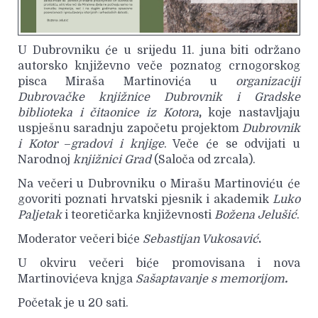
U Dubrovniku će u srijedu 11. juna biti održano
autorsko književno veče poznatog crnogorskog
pisca Miraša Martinovića u
organizaciji
Dubrovačke knjižnice Dubrovnik i Gradske
biblioteka i čitaonice iz Kotora
,
koje nastavljaju
uspješnu saradnju započetu projektom
Dubrovnik
i Kotor
–
gradovi i knjige
. Veče će se odvijati u
Narodnoj
knjižnici Grad
(Saloča od zrcala).
Na večeri u Dubrovniku o Mirašu Martinoviću će
govoriti poznati hrvatski pjesnik i akademik
Luko
Paljetak
i teoretičarka književnosti
Božena Jelušić
.
Moderator večeri biće
Sebastijan Vukosavić
.
U okviru večeri biće promovisana i nova
Martinovićeva knjga
Sašaptavanje s memorijom
.
Početak je u 20 sati.