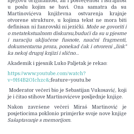
njegovu originalnost, ali i posvećenost i istrajnost
u poslu kojim se bavi. Ona samatra da su
Martinovićeva književna ostvarenja krajnje
otvorene strukture, u kojima tekst ne mora biti
definisan ni žanrovski ni jezički.
Može se govoriti i
o metatekstualnom diskursu,budući da su u pjesme
i naraciju uključene fusnote, naučni fragmenti,
dokumentarna proza, ponekad čak i otvoreni „link"
ka nekoj drugoj knjizi i slično
...
Akademik i pjesnik Luko Paljetak je rekao:
https://www.youtube.com/watch?
v=9H4B2OIchzc&
;feature=youtu.be
Moderator večeri bio je Sebastijan Vukosavić, koji
je i čitao stihove Martinovićeve posljednje knjige.
Nakon završene večeri Miraš Martinović je
posjetiocima poklonio primjerke svoje nove knjige
Sašaptavanje s memorijom
.