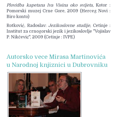
Plovidba kapetana Iva Visina oko svijeta,
Kotor :
Pomorski muzej Crne Gore, 2009 (Herceg Novi :
Biro konto)
Rotković, Radoslav:
Jezikoslovne studije
, Cetinje :
Institut za crnogorski jezik i jezikoslovlje "Vojislav
P. Nikčević", 2009 (Cetinje : IVPE)
Autorsko vece Mirasa Martinovića
u Narodnoj knjiznici u Dubrovniku