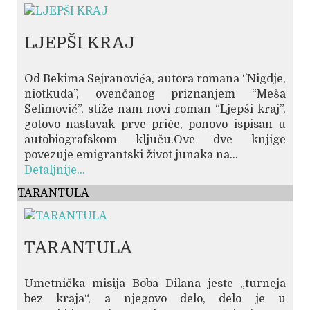
LJEPŠI KRAJ
Od Bekima Sejranovića, autora romana ‘’Nigdje,
niotkuda’’, ovenčanog priznanjem “Meša
Selimović”, stiže nam novi roman “Ljepši kraj”,
gotovo nastavak prve priče, ponovo ispisan u
autobiografskom ključu.Ove dve knjige
povezuje emigrantski život junaka na...
Detaljnije...
TARANTULA
TARANTULA
Umetnička misija Boba Dilana jeste „turneja
bez kraja“, a njegovo delo, delo je u