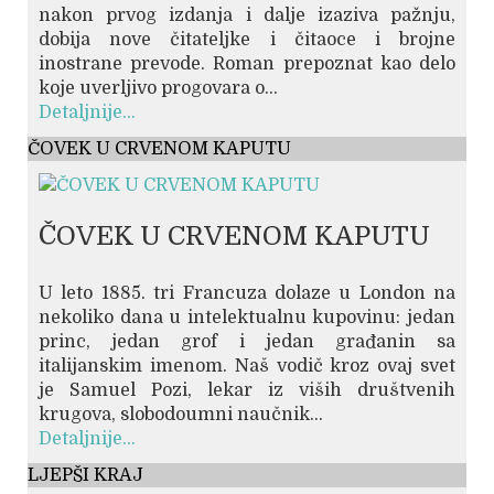
nakon prvog izdanja i dalje izaziva pažnju,
dobija nove čitateljke i čitaoce i brojne
inostrane prevode. Roman prepoznat kao delo
koje uverljivo progovara o...
Detaljnije...
ČOVEK U CRVENOM KAPUTU
ČOVEK U CRVENOM KAPUTU
U leto 1885. tri Francuza dolaze u London na
nekoliko dana u intelektualnu kupovinu: jedan
princ, jedan grof i jedan građanin sa
italijanskim imenom. Naš vodič kroz ovaj svet
je Samuel Pozi, lekar iz viših društvenih
krugova, slobodoumni naučnik...
Detaljnije...
LJEPŠI KRAJ