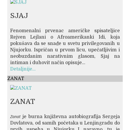
SJAJ
Fenomenalni prvenac američke spisateljice
Rejven Lejlani o Afroamerikanki Idi, koja
pokušava da se snađe u svetu privilegovanih u
Njujorku. Ispričan u prvom licu, upečatljivim i
neobuzdanim narativnim glasom, Sjaj na
intiman i duhovit način opisuje...
Detaljnije...
ZANAT
ZANAT
Zanat
je burna književna autobiografija Sergeja
Dovlatova, od samih početaka u Lenjingradu do
prvih uspeha u Njujorku.„I naravno, tu je