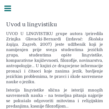
Uvod u lingvistiku
UVOD U LINGVISTIKU grupe autora /priredila
Zrinjka Glovacki-Bernardi (izdavač:
Školska
knjiga
, Zagreb, 2007) jeste udžbenik koji je
namijenjen prije svega studentima jezičkih
grupa, studentima opšte lingvistike,
komparativne književnosti, filozofije, novinarstva,
antropologije… U knjizi će dragocjene informacije
pronaći i čitaoci koje zanima jezik, bavljenje
jezičkim problemima, te pravci i škole savremene
nauke o jeziku.
Istorija lingvistike slična je istoriji mnogih
savremenih nauka – na temeljna pitanja najprije
se pokušalo odgovoriti mitovima i religijskim
predanjima, kasnije filozofijom…