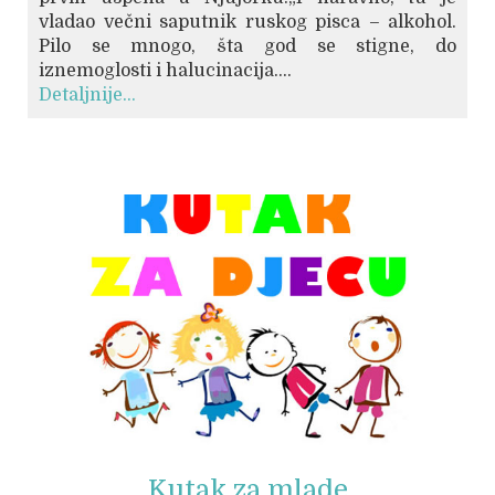
vladao večni saputnik ruskog pisca – alkohol.
Pilo se mnogo, šta god se stigne, do
iznemoglosti i halucinacija....
Detaljnije...
© Free
Joomla! 3 Modules
- by
VinaGecko.com
Kutak za mlade