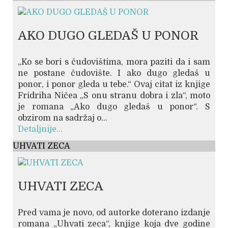
AKO DUGO GLEDAŠ U PONOR
„Ko se bori s čudovištima, mora paziti da i sam
ne postane čudovište. I ako dugo gledaš u
ponor, i ponor gleda u tebe.“ Ovaj citat iz knjige
Fridriha Ničea „S onu stranu dobra i zla“, moto
je romana „Ako dugo gledaš u ponor“. S
obzirom na sadržaj o...
Detaljnije...
UHVATI ZECA
UHVATI ZECA
Pred vama je novo, od autorke doterano izdanje
romana „Uhvati zeca“, knjige koja dve godine