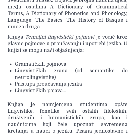
Sveučilištu Sussex. Objavio je brojna naučna djela,
među ostalima A Dictionary of Grammatical
Terms, A Dictionary of Phonetics and Phonology,
Language: The Basics, The History of Basque i
mnoga druga
Knjiga
Temeljni lingvistički pojmovi
je vodič kroz
glavne pojmove u proučavanju i upotrebi jezika. U
knjizi se mogu naći objašnjenja:
Gramatičkih pojmova
Lingvističkih grana (od semantike do
neurolingvistike)
Pristupa proučavanju jezika
Lingvističkih pojava...
Knjiga je namijenjena studentima opšte
lingvistike, fonetike, svih ostalih filoloških,
društvenih i humanističkih grupa, kao i
naučnicima koji žele upoznati savremena
kretanja u nauci o jeziku. Pisana jednostavno i