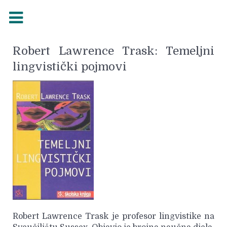
Robert Lawrence Trask: Temeljni
lingvistički pojmovi
Robert Lawrence Trask je profesor lingvistike na