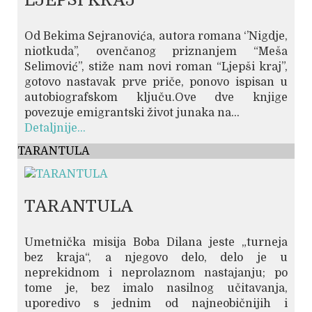
LJEPŠI KRAJ
Od Bekima Sejranovića, autora romana ‘’Nigdje,
niotkuda’’, ovenčanog priznanjem “Meša
Selimović”, stiže nam novi roman “Ljepši kraj”,
gotovo nastavak prve priče, ponovo ispisan u
autobiografskom ključu.Ove dve knjige
povezuje emigrantski život junaka na...
Detaljnije...
TARANTULA
TARANTULA
Umetnička misija Boba Dilana jeste „turneja
bez kraja“, a njegovo delo, delo je u
neprekidnom i neprolaznom nastajanju; po
tome je, bez imalo nasilnog učitavanja,
uporedivo s jednim od najneobičnijih i