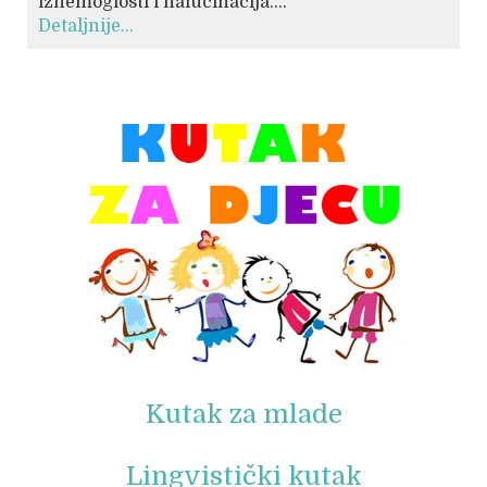
iznemoglosti i halucinacija....
Detaljnije...
© Free
Joomla! 3 Modules
- by
VinaGecko.com
Kutak za mlade
Lingvistički kutak