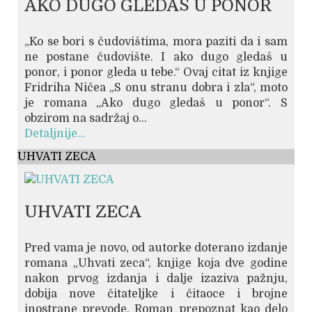
AKO DUGO GLEDAŠ U PONOR
„Ko se bori s čudovištima, mora paziti da i sam
ne postane čudovište. I ako dugo gledaš u
ponor, i ponor gleda u tebe.“ Ovaj citat iz knjige
Fridriha Ničea „S onu stranu dobra i zla“, moto
je romana „Ako dugo gledaš u ponor“. S
obzirom na sadržaj o...
Detaljnije...
UHVATI ZECA
UHVATI ZECA
Pred vama je novo, od autorke doterano izdanje
romana „Uhvati zeca“, knjige koja dve godine
nakon prvog izdanja i dalje izaziva pažnju,
dobija nove čitateljke i čitaoce i brojne
inostrane prevode. Roman prepoznat kao delo