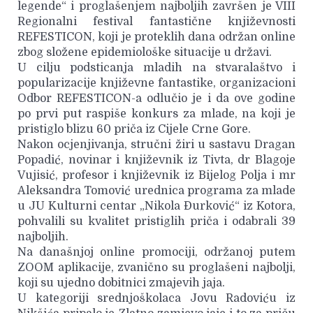
legende“ i proglašenjem najboljih završen je VIII
Regionalni festival fantastične književnosti
REFESTICON, koji je proteklih dana održan online
zbog složene epidemiološke situacije u državi.
U cilju podsticanja mladih na stvaralaštvo i
popularizacije književne fantastike, organizacioni
Odbor REFESTICON-a odlučio je i da ove godine
po prvi put raspiše konkurs za mlade, na koji je
pristiglo blizu 60 priča iz Cijele Crne Gore.
Nakon ocjenjivanja, stručni žiri u sastavu Dragan
Popadić, novinar i književnik iz Tivta, dr Blagoje
Vujisić, profesor i književnik iz Bijelog Polja i mr
Aleksandra Tomović urednica programa za mlade
u JU Kulturni centar „Nikola Đurković“ iz Kotora,
pohvalili su kvalitet pristiglih priča i odabrali 39
najboljih.
Na današnjoj online promociji, održanoj putem
ZOOM aplikacije, zvanično su proglašeni najbolji,
koji su ujedno dobitnici zmajevih jaja.
U kategoriji srednjoškolaca Jovu Radoviću iz