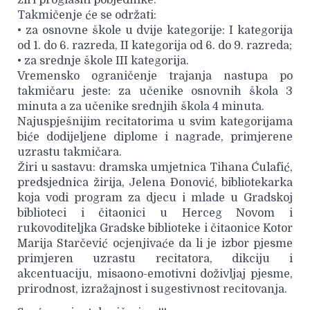
Takmičenje će se održati:
• za osnovne škole u dvije kategorije: I kategorija
od 1. do 6. razreda, II kategorija od 6. do 9. razreda;
• za srednje škole III kategorija.
Vremensko ograničenje trajanja nastupa po
takmičaru jeste: za učenike osnovnih škola 3
minuta a za učenike srednjih škola 4 minuta.
Najuspješnijim recitatorima u svim kategorijama
biće dodijeljene diplome i nagrade, primjerene
uzrastu takmičara.
Žiri u sastavu: dramska umjetnica Tihana Ćulafić,
predsjednica žirija, Jelena Đonović, bibliotekarka
koja vodi program za djecu i mlade u Gradskoj
biblioteci i čitaonici u Herceg Novom i
rukovoditeljka Gradske biblioteke i čitaonice Kotor
Marija Starčević ocjenjivaće da li je izbor pjesme
primjeren uzrastu recitatora, dikciju i
akcentuaciju, misaono-emotivni doživljaj pjesme,
prirodnost, izražajnost i sugestivnost recitovanja.