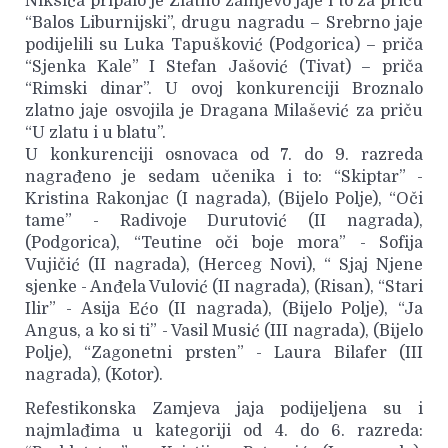
Nikšića pripalo je Zlatno zamjevo jaje i to za priču
“Balos Liburnijski”, drugu nagradu – Srebrno jaje
podijelili su Luka Tapušković (Podgorica) – priča
“Sjenka Kale” I Stefan Jašović (Tivat) – priča
“Rimski dinar”. U ovoj konkurenciji Broznalo
zlatno jaje osvojila je Dragana Milašević za priču
“U zlatu i u blatu”.
U konkurenciji osnovaca od 7. do 9. razreda
nagrađeno je sedam učenika i to: “Skiptar” -
Kristina Rakonjac (I nagrada), (Bijelo Polje), “Oči
tame” - Radivoje Durutović (II nagrada),
(Podgorica), “Teutine oči boje mora” - Sofija
Vujičić (II nagrada), (Herceg Novi), “ Sjaj Njene
sjenke - Anđela Vulović (II nagrada), (Risan), “Stari
Ilir” - Asija Ećo (II nagrada), (Bijelo Polje), “Ja
Angus, a ko si ti” - Vasil Musić (III nagrada), (Bijelo
Polje), “Zagonetni prsten” - Laura Bilafer (III
nagrada), (Kotor).
Refestikonska Zamjeva jaja podijeljena su i
najmlađima u kategoriji od 4. do 6. razreda: