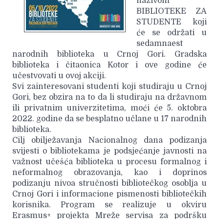
nazivom
BIBLIOTEKE ZA
STUDENTE koji
će se održati u
sedamnaest
narodnih biblioteka u Crnoj Gori. Gradska
biblioteka i čitaonica Kotor i ove godine će
učestvovati u ovoj akciji.
Svi zainteresovani studenti koji studiraju u Crnoj
Gori, bez obzira na to da li studiraju na državnom
ili privatnim univerzitetima, moći će 5. oktobra
2022. godine da se besplatno učlane u 17 narodnih
biblioteka.
Cilj obilježavanja Nacionalnog dana podizanja
svijesti o bibliotekama je podsjećanje javnosti na
važnost učešća biblioteka u procesu formalnog i
neformalnog obrazovanja, kao i doprinos
podizanju nivoa stručnosti bibliotečkog osoblja u
Crnoj Gori i informacione pismenosti bibliotečkih
korisnika. Program se realizuje u okviru
Erasmus+ projekta Mreže servisa za podršku