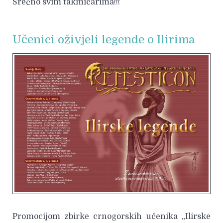
Srećno svim takmičarima!!!
Učenici oživjeli legende o Ilirima
Promocijom zbirke crnogorskih učenika „Ilirske