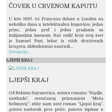
ČOVEK U CRVENOM KAPUTU
U leto 1885. tri Francuza dolaze u London na
nekoliko dana u intelektualnu kupovinu: jedan
princ, jedan grof i jedan građanin sa
italijanskim imenom. Naš vodič kroz ovaj svet
je Samuel Pozi, lekar iz viših društvenih
krugova, slobodoumni naučnik...
Detaljnije...
LJEPŠI KRAJ
LJEPŠI KRAJ
Od Bekima Sejranovića, autora romana ‘’Nigdje,
niotkuda’’, ovenčanog priznanjem “Meša
Selimović”, stiže nam novi roman “Ljepši kraj”,
gotovo nastavak prve priče, ponovo ispisan u