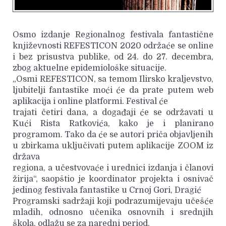
Osmo izdanje Regionalnog festivala fantastične
književnosti REFESTICON 2020 održaće se online
i bez prisustva publike, od 24. do 27. decembra,
zbog aktuelne epidemiološke situacije.
„Osmi REFESTICON, sa temom Ilirsko kraljevstvo,
ljubitelji fantastike moći će da prate putem web
aplikacija i online platformi. Festival će
trajati četiri dana, a događaji će se održavati u
Kući Rista Ratkovića, kako je i planirano
programom. Tako da će se autori priča objavljenih
u zbirkama uključivati putem aplikacije ZOOM iz
država
regiona, a učestvovaće i urednici izdanja i članovi
žirija“, saopštio je koordinator projekta i osnivač
jedinog festivala fantastike u Crnoj Gori, Dragić
Programski sadržaji koji podrazumijevaju učešće
mladih, odnosno učenika osnovnih i srednjih
škola, odlažu se za naredni period.