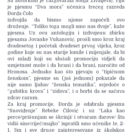
Sa autorkom je razgovarala Sonja Živaljević, čiju
je pjesmu “Dva mora” učenica trećeg razreda
Đorđa Čolo
izdvojila da bismo njome započeli ovo
druženje. “Toliko toga mogli smo nas dvoje”, kaže
pjesma. Uz ovu antologiju i izdvojenu zbirku
pjesama Jovanke Vukanović, prošli smo kroz kraj
dvadesetog i početak dvadeset prvog vijeka, kroz
godine koje su nas starije lomile i mijenjale, da bi
ovi mlađi koji su slušali promociju vidjeli da
umjetnost može i da hrani i da brani, naročito od
Hronosa. Jednako kao što pjevaju o “tipičnom
ženskom”, pjesme su (još jednom) pokazale da
nije samo ljubav “ženska tematika”, svjedoče o
“gubitku krova” i “zidova”, i o borbi da se sačuva
zdrav razum.
Za kraj promocije, Đorđa je odabrala pjesmu
“Snoviđenje” Rebeke Čilović i uz “Laka kao
perce/prišunjam se škrinji/ i otvaram darove/ Šta
vidiš sine/riječ/majko” ispratili smo učenike 1e, 2-
1, 3m i sve druge zainteresovane iz školskog