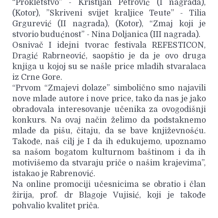
“Prokletstvo” - Kristijan Petrović (I nagrada),
(Kotor), ”Skriveni svijet kraljice Teute” - Tilia
Grgurević (II nagrada), (Kotor), “Zmaj koji je
stvorio budućnost” - Nina Doljanica (III nagrada).
Osnivač I idejni tvorac festivala REFESTICON,
Dragić Rabrneović, saopštio je da je ovo druga
knjiga u kojoj su se našle price mladih stvaralaca
iz Crne Gore.
“Prvom “Zmajevi dolaze” simbolično smo najavili
nove mlade autore i nove price, tako da nas je jako
obradovala interesovanje učenika za ovogodišnji
konkurs. Na ovaj način želimo da podstaknemo
mlade da pišu, čitaju, da se bave književnošću.
Takođe, naš cilj je I da ih edukujemo, upoznamo
sa našom bogatom kulturnom baštinom i da ih
motivišemo da stvaraju priče o našim krajevima”,
istakao je Rabrenović.
Na online promociji učesnicima se obratio i član
žirija, prof. dr Blagoje Vujisić, koji je takođe
pohvalio kvalitet priča.