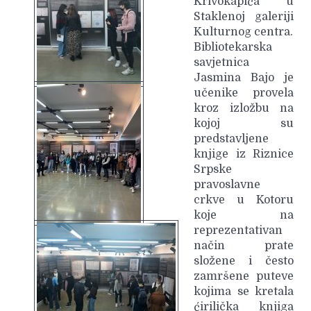
Krivokapića u
Staklenoj galeriji
Kulturnog centra.
Bibliotekarska
savjetnica
Jasmina Bajo je
učenike provela
kroz izložbu na
kojoj su
predstavljene
knjige iz Riznice
Srpske
pravoslavne
crkve u Kotoru
koje na
reprezentativan
način prate
složene i često
zamršene puteve
kojima se kretala
ćirilička knjiga