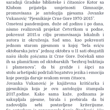
saradnji Gradske biblioteke i čitaonice Kotor sa
Klubom prijatelja umjetnosti Gimnazije,
promovisana je antologija pjesama Jovanke
Vukanović “Pjesnikinje Crne Gore 1970-2015”.
Ometeni pandemijom, duže od godinu i po dana,
nismo realizovali projekat Četvrtkom u podne,
pokrenut 2015.u cilju promovisanja lokalnih i
autora iz okruženja. Sad smo, kao pokrenuti
jednom starom pjesmom u kojoj “bela sviću
oktobarska jutra” jednog oktobra u 11 sati obogatili
našu školu gošćama iz Crne Gore. Dočekali smo
ih sa plamičkom od oktobarskih “bezbroj buktinja
i plamenova”, da bi grožđe i šipci na
stolu arhetipski podržali bogatstvo jezika i emocija
koje poezija daruje svakom svom čitaocu.
Jovanka Vukanović je književna kritičarka i
pjesnikinja koja je ovu antologiju štampala
2017.godine. Kako sama kaže, godinama je
sakupljala pjesme, birala i prebirala da bi
zadovoljila sebi postavljene kriterijume.