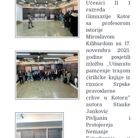
Učenici II 1
razreda
Gimnazije Kotor
sa profesorom
istorije
Miroslavom
Kilibardom su 17.
novembra 2021.
godine posjetili
izložbu ,,Utisnuto
pamćenje: tragom
ćiriličke knjige iz
riznice Srpske
pravoslavne
crkve u Kotoru''
autora Stanke
Janković
Pivljanin i
Protojereja
Nemanje