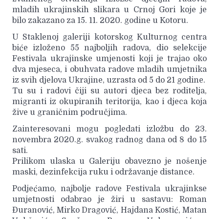
mladih ukrajinskih slikara u Crnoj Gori koje je
bilo zakazano za 15. 11. 2020. godine u Kotoru.
U Staklenoj galeriji kotorskog Kulturnog centra
biće izloženo 55 najboljih radova, dio selekcije
Festivala ukrajinske umjenosti koji je trajao oko
dva mjeseca, i obuhvata radove mladih umjetnika
iz svih djelova Ukrajine, uzrasta od 5 do 21 godine.
Tu su i radovi čiji su autori djeca bez roditelja,
migranti iz okupiranih teritorija, kao i djeca koja
žive u graničnim područjima.
Zainteresovani mogu pogledati izložbu do 23.
novembra 2020.g. svakog radnog dana od 8 do 15
sati.
Prilikom ulaska u Galeriju obavezno je nošenje
maski, dezinfekcija ruku i održavanje distance.
Podjećamo, najbolje radove Festivala ukrajinkse
umjetnosti odabrao je žiri u sastavu: Roman
Đuranović, Mirko Dragović, Hajdana Kostić, Matan