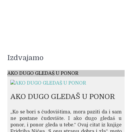
Izdvajamo
AKO DUGO GLEDAŠ U PONOR
AKO DUGO GLEDAŠ U PONOR
„Ko se bori s čudovištima, mora paziti da i sam
ne postane čudovište. I ako dugo gledaš u
ponor, i ponor gleda u tebe.“ Ovaj citat iz knjige
Fridriha Ničea „S onu stranu dobra i zla“, moto