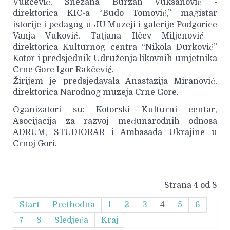
Vukčević, Snežana Burzan Vuksanović -
direktorica KIC-a “Budo Tomović,” magistar
istorije i pedagog u JU Muzeji i galerije Podgorice
Vanja Vuković, Tatjana Ilčev Miljenović -
direktorica Kulturnog centra “Nikola Đurković”
Kotor i predsjednik Udruženja likovnih umjetnika
Crne Gore Igor Rakčević.
Žirijem je predsjedavala Anastazija Miranović,
direktorica Narodnog muzeja Crne Gore.
Oganizatori su: Kotorski Kulturni centar,
Asocijacija za razvoj međunarodnih odnosa
ADRUM, STUDIORAR i Ambasada Ukrajine u
Crnoj Gori.
Strana 4 od 8
Start
Prethodna
1
2
3
4
5
6
7
8
Sledjeća
Kraj