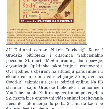
JU Kulturni centar „Nikola Đurković“ Kotor /
Gradska biblioteka i čitaonica tradicionalno
povodom 21. marta, Međunarodnog dana poezije,
organizuju Opštinsko takmičenje u recitovanju.
Ove godine, s obzirom na situaciju pandemije i u
skladu sa mjerama za suzbijanje širenja virusa
Covid-19, takmičenje će se održati online. Na FB
stranici i sajtu Gradske biblioteke i čitaonice i
YouTube kanalu Kulturnog centra od ponedjeljka
22. marta biće emitovani video snimci recitovanja
učesnika takmičenja do petka 26. marta kada će
žiri proglasiti pobjednike.