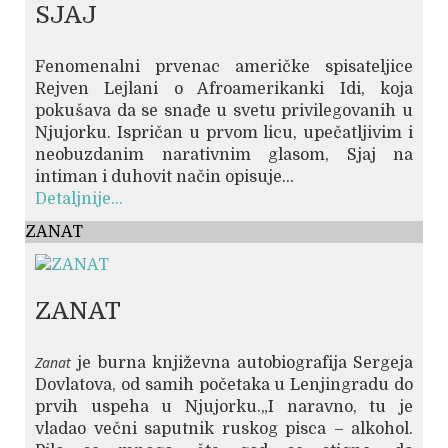
SJAJ
Fenomenalni prvenac američke spisateljice
Rejven Lejlani o Afroamerikanki Idi, koja
pokušava da se snađe u svetu privilegovanih u
Njujorku. Ispričan u prvom licu, upečatljivim i
neobuzdanim narativnim glasom, Sjaj na
intiman i duhovit način opisuje...
Detaljnije...
ZANAT
ZANAT
Zanat
je burna književna autobiografija Sergeja
Dovlatova, od samih početaka u Lenjingradu do
prvih uspeha u Njujorku.„I naravno, tu je
vladao večni saputnik ruskog pisca – alkohol.