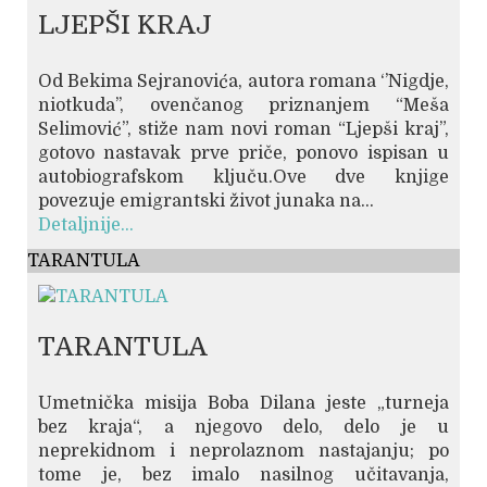
LJEPŠI KRAJ
Od Bekima Sejranovića, autora romana ‘’Nigdje,
niotkuda’’, ovenčanog priznanjem “Meša
Selimović”, stiže nam novi roman “Ljepši kraj”,
gotovo nastavak prve priče, ponovo ispisan u
autobiografskom ključu.Ove dve knjige
povezuje emigrantski život junaka na...
Detaljnije...
TARANTULA
TARANTULA
Umetnička misija Boba Dilana jeste „turneja
bez kraja“, a njegovo delo, delo je u
neprekidnom i neprolaznom nastajanju; po
tome je, bez imalo nasilnog učitavanja,