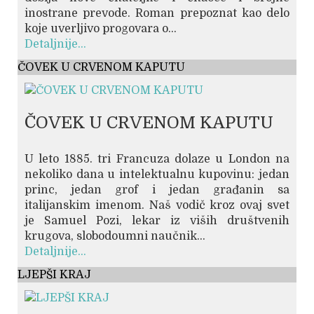
inostrane prevode. Roman prepoznat kao delo
koje uverljivo progovara o...
Detaljnije...
ČOVEK U CRVENOM KAPUTU
ČOVEK U CRVENOM KAPUTU
U leto 1885. tri Francuza dolaze u London na
nekoliko dana u intelektualnu kupovinu: jedan
princ, jedan grof i jedan građanin sa
italijanskim imenom. Naš vodič kroz ovaj svet
je Samuel Pozi, lekar iz viših društvenih
krugova, slobodoumni naučnik...
Detaljnije...
LJEPŠI KRAJ