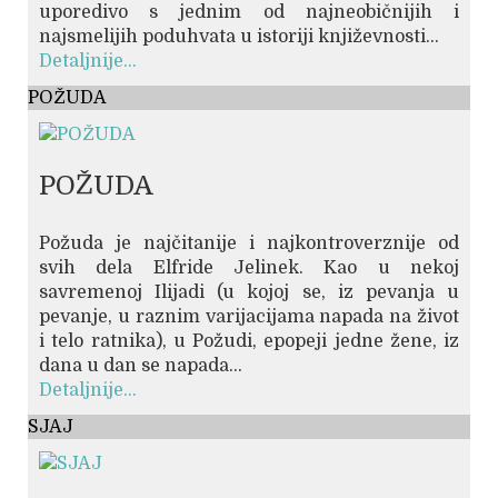
uporedivo s jednim od najneobičnijih i
najsmelijih poduhvata u istoriji književnosti...
Detaljnije...
POŽUDA
POŽUDA
Požuda je najčitanije i najkontroverznije od
svih dela Elfride Jelinek. Kao u nekoj
savremenoj Ilijadi (u kojoj se, iz pevanja u
pevanje, u raznim varijacijama napada na život
i telo ratnika), u Požudi, epopeji jedne žene, iz
dana u dan se napada...
Detaljnije...
SJAJ