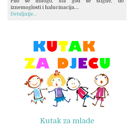
Pilo se mnogo, šta god se stigne, do
iznemoglosti i halucinacija....
Detaljnije...
© Free
Joomla! 3 Modules
- by
VinaGecko.com
Kutak za mlade