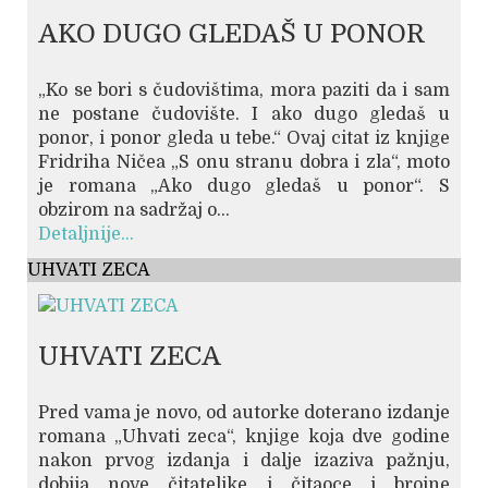
AKO DUGO GLEDAŠ U PONOR
„Ko se bori s čudovištima, mora paziti da i sam
ne postane čudovište. I ako dugo gledaš u
ponor, i ponor gleda u tebe.“ Ovaj citat iz knjige
Fridriha Ničea „S onu stranu dobra i zla“, moto
je romana „Ako dugo gledaš u ponor“. S
obzirom na sadržaj o...
Detaljnije...
UHVATI ZECA
UHVATI ZECA
Pred vama je novo, od autorke doterano izdanje
romana „Uhvati zeca“, knjige koja dve godine
nakon prvog izdanja i dalje izaziva pažnju,
dobija nove čitateljke i čitaoce i brojne