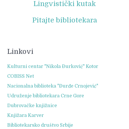
Lingvistički kutak
Pitajte bibliotekara
Linkovi
Kulturni centar "Nikola Đurković" Kotor
COBISS Net
Nacionalna biblioteka "Đurđe Crnojević"
Udruženje bibliotekara Crne Gore
Dubrovačke knjižnice
Knjižara Karver
Bibliotekarsko društvo Srbije