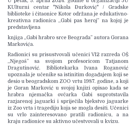
U petak, 5. aprila 2024. godine u organizaciji JU
KUlturni centar "Nikola Đurković" / Gradske
biblioteke i čitaonice Kotor održana je edukativno-
kreativna radionica ,,Gabi pas heroj” na kojoj je
predstavljena
knjiga ,,Gabi hrabro srce Beograda” autora Gorana
Markovića.
Radionici su prisustvovali učenici VI2 razreda OŠ
,,Njegoš” sa svojom profesoricom Tatjanom
Dragutinović. Bibliotekarka Ivana Roganović
upoznala je učenike sa istinitim događajem koji se
desio u beogradskom ZOO vrtu 1987. godine, a koji
je Goran Marković u svojoj knjizi opisao kada se
hrabra njemačka ovčarka Gabi suprotstavila
razjarenoj jaguarki i spriječila bjekstvo jaguarke
iz Zoo vrta i tragediju koja se mogla desiti. Učenici
su vrlo zainteresovano pratili radionicu, a na
kraju radionice su aktivno učestvovali u kvizu.