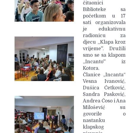
čitaonici
Biblioteke sa
početkom u 17
sati organizovala
je edukativnu
radionicu za
djecu ,,Klapa kroz
vrijeme''. Družili
smo se sa klapom
,,Incanto'' iz
Kotora.
Članice „Incanta“
Vesna Ivanović,
Dušica Ćetković,
Sandra Pasković,
Andrea Ćoso i Ana
Milošević su
govorile o
nastanku
klapskog