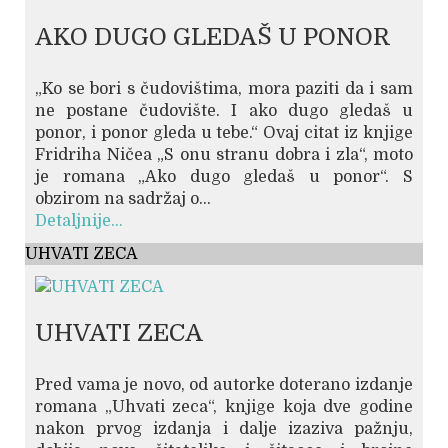
AKO DUGO GLEDAŠ U PONOR
„Ko se bori s čudovištima, mora paziti da i sam
ne postane čudovište. I ako dugo gledaš u
ponor, i ponor gleda u tebe.“ Ovaj citat iz knjige
Fridriha Ničea „S onu stranu dobra i zla“, moto
je romana „Ako dugo gledaš u ponor“. S
obzirom na sadržaj o...
Detaljnije...
UHVATI ZECA
UHVATI ZECA
Pred vama je novo, od autorke doterano izdanje
romana „Uhvati zeca“, knjige koja dve godine
nakon prvog izdanja i dalje izaziva pažnju,