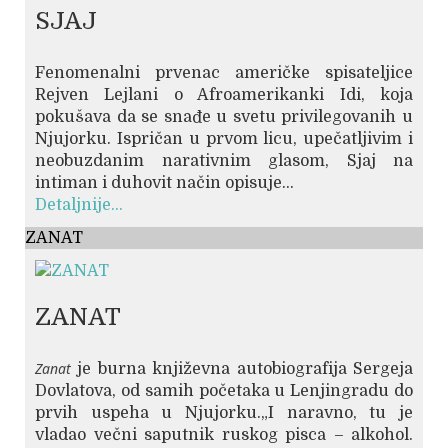
SJAJ
Fenomenalni prvenac američke spisateljice
Rejven Lejlani o Afroamerikanki Idi, koja
pokušava da se snađe u svetu privilegovanih u
Njujorku. Ispričan u prvom licu, upečatljivim i
neobuzdanim narativnim glasom, Sjaj na
intiman i duhovit način opisuje...
Detaljnije...
ZANAT
ZANAT
Zanat
je burna književna autobiografija Sergeja
Dovlatova, od samih početaka u Lenjingradu do
prvih uspeha u Njujorku.„I naravno, tu je
vladao večni saputnik ruskog pisca – alkohol.