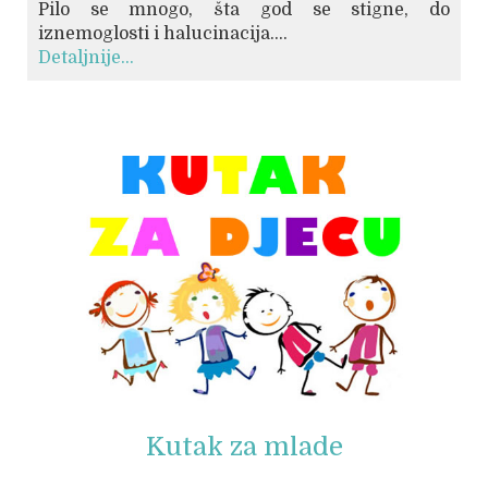
Pilo se mnogo, šta god se stigne, do
iznemoglosti i halucinacija....
Detaljnije...
© Free
Joomla! 3 Modules
- by
VinaGecko.com
Kutak za mlade