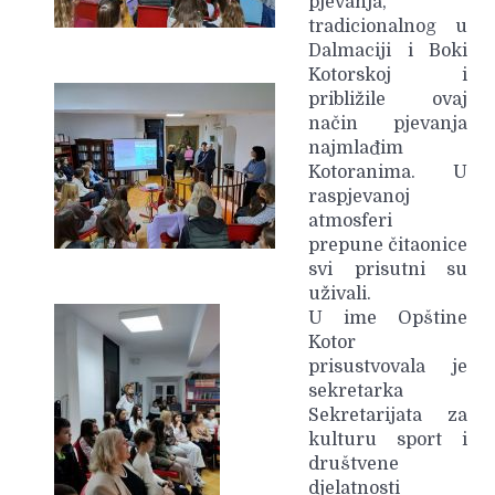
pjevanja,
tradicionalnog u
Dalmaciji i Boki
Kotorskoj i
približile ovaj
način pjevanja
najmlađim
Kotoranima. U
raspjevanoj
atmosferi
prepune čitaonice
svi prisutni su
uživali.
U ime Opštine
Kotor
prisustvovala je
sekretarka
Sekretarijata za
kulturu sport i
društvene
djelatnosti