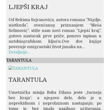
LJEPŠI KRAJ
Od Bekima Sejranovića, autora romana ‘’Nigdje,
niotkuda’’, ovenčanog priznanjem “Meša
Selimović”, stiže nam novi roman “Ljepši kraj”,
gotovo nastavak prve priče, ponovo ispisan u
autobiografskom ključu.Ove dve knjige
povezuje emigrantski život junaka na...
Detaljnije...
TARANTULA
TARANTULA
Umetnička misija Boba Dilana jeste „turneja
bez kraja“, a njegovo delo, delo je u
neprekidnom i neprolaznom nastajanju; po
tome je, bez imalo nasilnog učitavanja,