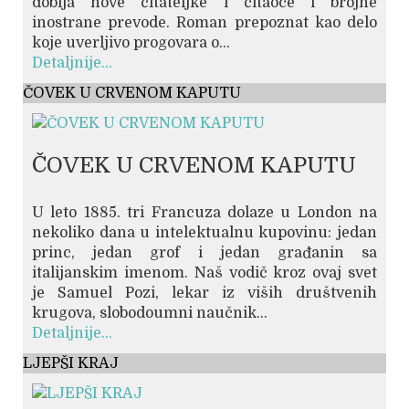
dobija nove čitateljke i čitaoce i brojne
inostrane prevode. Roman prepoznat kao delo
koje uverljivo progovara o...
Detaljnije...
ČOVEK U CRVENOM KAPUTU
ČOVEK U CRVENOM KAPUTU
U leto 1885. tri Francuza dolaze u London na
nekoliko dana u intelektualnu kupovinu: jedan
princ, jedan grof i jedan građanin sa
italijanskim imenom. Naš vodič kroz ovaj svet
je Samuel Pozi, lekar iz viših društvenih
krugova, slobodoumni naučnik...
Detaljnije...
LJEPŠI KRAJ