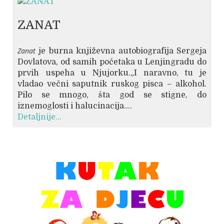
ZANAT
Zanat
je burna književna autobiografija Sergeja
Dovlatova, od samih početaka u Lenjingradu do
prvih uspeha u Njujorku.„I naravno, tu je
vladao večni saputnik ruskog pisca – alkohol.
Pilo se mnogo, šta god se stigne, do
iznemoglosti i halucinacija....
Detaljnije...
© Free
Joomla! 3 Modules
- by
VinaGecko.com