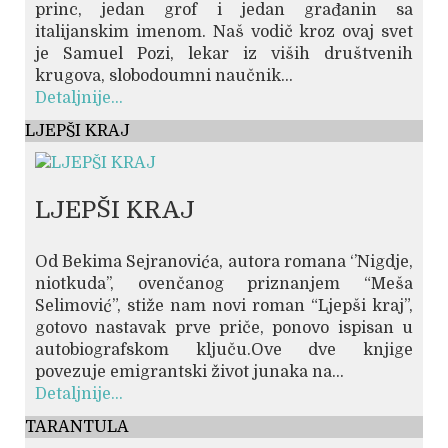
princ, jedan grof i jedan građanin sa
italijanskim imenom. Naš vodič kroz ovaj svet
je Samuel Pozi, lekar iz viših društvenih
krugova, slobodoumni naučnik...
Detaljnije...
LJEPŠI KRAJ
LJEPŠI KRAJ
Od Bekima Sejranovića, autora romana ‘’Nigdje,
niotkuda’’, ovenčanog priznanjem “Meša
Selimović”, stiže nam novi roman “Ljepši kraj”,
gotovo nastavak prve priče, ponovo ispisan u
autobiografskom ključu.Ove dve knjige
povezuje emigrantski život junaka na...
Detaljnije...
TARANTULA