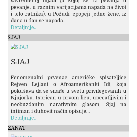
savremenoj Ilijadi (u kojoj se, iz pevanja u
pevanje, u raznim varijacijama napada na život
i telo ratnika), u Požudi, epopeji jedne žene, iz
dana u dan se napada...
Detaljnije...
SJAJ
SJAJ
Fenomenalni prvenac američke spisateljice
Rejven Lejlani o Afroamerikanki Idi, koja
pokušava da se snađe u svetu privilegovanih u
Njujorku. Ispričan u prvom licu, upečatljivim i
neobuzdanim narativnim glasom, Sjaj na
intiman i duhovit način opisuje...
Detaljnije...
ZANAT