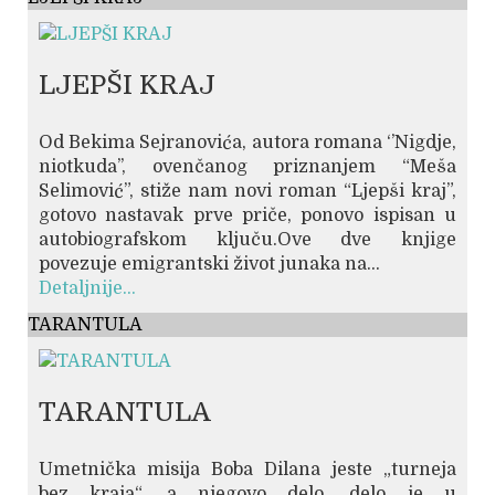
LJEPŠI KRAJ
Od Bekima Sejranovića, autora romana ‘’Nigdje,
niotkuda’’, ovenčanog priznanjem “Meša
Selimović”, stiže nam novi roman “Ljepši kraj”,
gotovo nastavak prve priče, ponovo ispisan u
autobiografskom ključu.Ove dve knjige
povezuje emigrantski život junaka na...
Detaljnije...
TARANTULA
TARANTULA
Umetnička misija Boba Dilana jeste „turneja
bez kraja“, a njegovo delo, delo je u