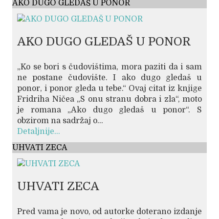
AKO DUGO GLEDAŠ U PONOR
AKO DUGO GLEDAŠ U PONOR
„Ko se bori s čudovištima, mora paziti da i sam
ne postane čudovište. I ako dugo gledaš u
ponor, i ponor gleda u tebe.“ Ovaj citat iz knjige
Fridriha Ničea „S onu stranu dobra i zla“, moto
je romana „Ako dugo gledaš u ponor“. S
obzirom na sadržaj o...
Detaljnije...
UHVATI ZECA
UHVATI ZECA
Pred vama je novo, od autorke doterano izdanje