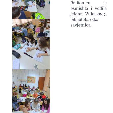
Radionicu je
osmislila i vodila
jelena Vukasović,
bibliotekarska
savjetnica.