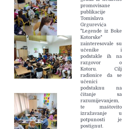
promovisane
publikacije
Tomislava
Grgurevića
"Legende iz Boke
Kotorske"
zainteresovale su
učenike i
podstakle ih na
razgovor o
Kotoru.
Cilj
radionice da se
učenici
podstaknu na
čitanje sa
razumijevanjem,
te maštovito
izražavanje u
potpunosti je
postignut.