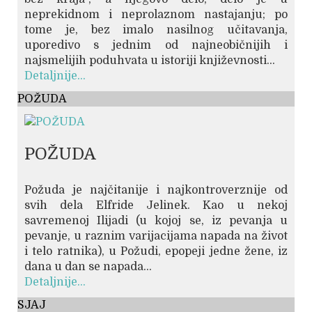
neprekidnom i neprolaznom nastajanju; po
tome je, bez imalo nasilnog učitavanja,
uporedivo s jednim od najneobičnijih i
najsmelijih poduhvata u istoriji književnosti...
Detaljnije...
POŽUDA
POŽUDA
Požuda je najčitanije i najkontroverznije od
svih dela Elfride Jelinek. Kao u nekoj
savremenoj Ilijadi (u kojoj se, iz pevanja u
pevanje, u raznim varijacijama napada na život
i telo ratnika), u Požudi, epopeji jedne žene, iz
dana u dan se napada...
Detaljnije...
SJAJ