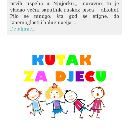
prvih uspeha u Njujorku.„I naravno, tu je
vladao večni saputnik ruskog pisca – alkohol.
Pilo se mnogo, šta god se stigne, do
iznemoglosti i halucinacija....
Detaljnije...
© Free
Joomla! 3 Modules
- by
VinaGecko.com