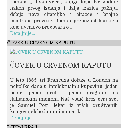
romana „Uhvati zeca“, knjige koja dve godine
nakon prvog izdanja i dalje izaziva pažnju,
dobija nove čitateljke i čitaoce i brojne
inostrane prevode. Roman prepoznat kao delo
koje uverljivo progovara o...
Detaljnije...
ČOVEK U CRVENOM KAPUTU
ČOVEK U CRVENOM KAPUTU
U leto 1885. tri Francuza dolaze u London na
nekoliko dana u intelektualnu kupovinu: jedan
princ, jedan grof i jedan građanin sa
italijanskim imenom. Naš vodič kroz ovaj svet
je Samuel Pozi, lekar iz viših društvenih
krugova, slobodoumni naučnik...
Detaljnije...
LJEPŠI KRAJ