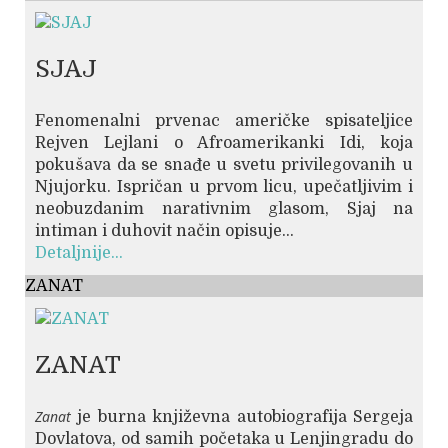
SJAJ
Fenomenalni prvenac američke spisateljice
Rejven Lejlani o Afroamerikanki Idi, koja
pokušava da se snađe u svetu privilegovanih u
Njujorku. Ispričan u prvom licu, upečatljivim i
neobuzdanim narativnim glasom, Sjaj na
intiman i duhovit način opisuje...
Detaljnije...
ZANAT
ZANAT
Zanat
je burna književna autobiografija Sergeja
Dovlatova, od samih početaka u Lenjingradu do