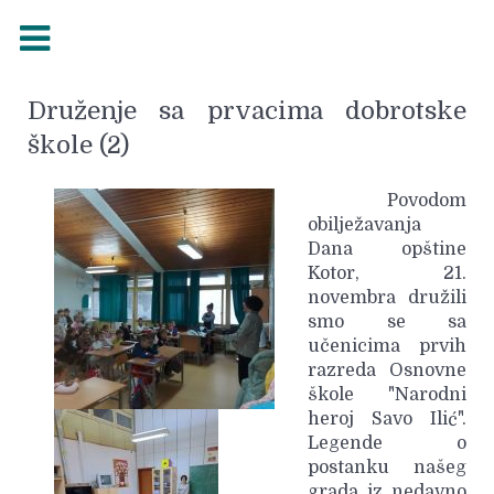
Druženje sa prvacima dobrotske
škole (2)
Povodom
obilježavanja
Dana opštine
Kotor, 21.
novembra družili
smo se sa
učenicima prvih
razreda Osnovne
škole "Narodni
heroj Savo Ilić".
Legende o
postanku našeg
grada iz nedavno