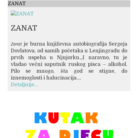
ZANAT
ZANAT
Zanat
je burna književna autobiografija Sergeja
Dovlatova, od samih početaka u Lenjingradu do
prvih uspeha u Njujorku.„I naravno, tu je
vladao večni saputnik ruskog pisca – alkohol.
Pilo se mnogo, šta god se stigne, do
iznemoglosti i halucinacija....
Detaljnije...
© Free
Joomla! 3 Modules
- by
VinaGecko.com