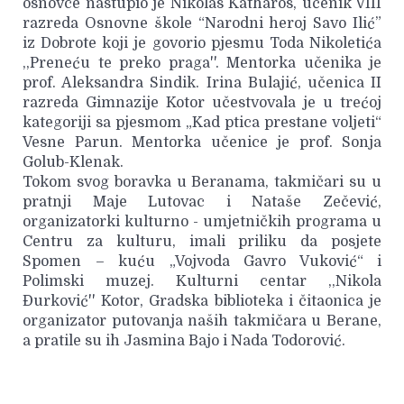
osnovce nastupio je Nikolas Katharos, učenik VIII
razreda Osnovne škole “Narodni heroj Savo Ilić”
iz Dobrote koji je govorio pjesmu Toda Nikoletića
,,Preneću te preko praga''. Mentorka učenika je
prof. Aleksandra Sindik. Irina Bulajić, učenica II
razreda Gimnazije Kotor učestvovala je u trećoj
kategoriji sa pjesmom „Kad ptica prestane voljeti“
Vesne Parun. Mentorka učenice je prof. Sonja
Golub-Klenak.
Tokom svog boravka u Beranama, takmičari su u
pratnji Maje Lutovac i Nataše Zečević,
organizatorki kulturno - umjetničkih programa u
Centru za kulturu, imali priliku da posjete
Spomen – kuću „Vojvoda Gavro Vuković“ i
Polimski muzej. Kulturni centar ,,Nikola
Đurković'' Kotor, Gradska biblioteka i čitaonica je
organizator putovanja naših takmičara u Berane,
a pratile su ih Jasmina Bajo i Nada Todorović.