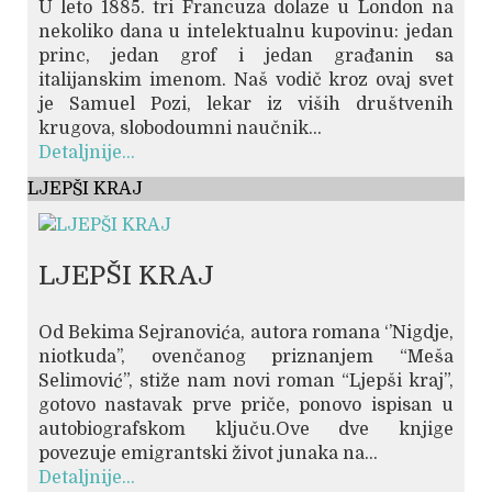
U leto 1885. tri Francuza dolaze u London na
nekoliko dana u intelektualnu kupovinu: jedan
princ, jedan grof i jedan građanin sa
italijanskim imenom. Naš vodič kroz ovaj svet
je Samuel Pozi, lekar iz viših društvenih
krugova, slobodoumni naučnik...
Detaljnije...
LJEPŠI KRAJ
LJEPŠI KRAJ
Od Bekima Sejranovića, autora romana ‘’Nigdje,
niotkuda’’, ovenčanog priznanjem “Meša
Selimović”, stiže nam novi roman “Ljepši kraj”,
gotovo nastavak prve priče, ponovo ispisan u
autobiografskom ključu.Ove dve knjige
povezuje emigrantski život junaka na...
Detaljnije...