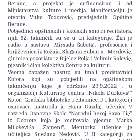
Berane, a projekat je sufinansiran i od
Ministarstva kulture i medija. Manifestaciju je
otvorio Vuko Todorović, predsjednik Opštine
Berane.
Pobjednici opštinskih i školskih smotri recitatora,
njih 52, takmičili su se u tri kategorije. Žiri je
radio u sastavu: Mirsada Šabotić, profesorica i
književnica iz Rožaja, Slađana Bubanja - Merdović,
glumica pozorišta iz Bijelog Polja i Velimir Ralević,
pjesnik i član kolektiva Centra za kulturu.
Veoma zapažen nastup su imali predstavnici
Kotora koji su pobijedili na opštinskom
takmičenju koje je održano 29.9.2022 . u
organizaciji Kulturnog centra ,,Nikola Đurković''
Kotor, Gradska biblioteke i čitaonice.U I kategoriji
osnovaca nastupila je Hana Gazdić, učenica V
razreda Osnovne škole “Narodni heroj Savo Ilić”
iz Dobrote koja je recitovala pjesmu Marka
Miloševića ,,Zameni''. Mentorka učenice je
učiteljica Snežana Nedović. U II kategoriji za