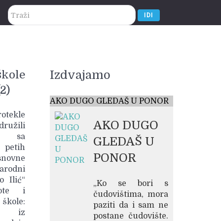
traži...
IDI
Izdvajamo
škole
2)
AKO DUGO GLEDAŠ U PONOR
kle
AKO DUGO
ružili
e sa
GLEDAŠ U
 petih
PONOR
snovne
arodni
 Ilić“
„Ko se bori s
ote i
čudovištima, mora
škole:
paziti da i sam ne
š“ iz
postane čudovište.