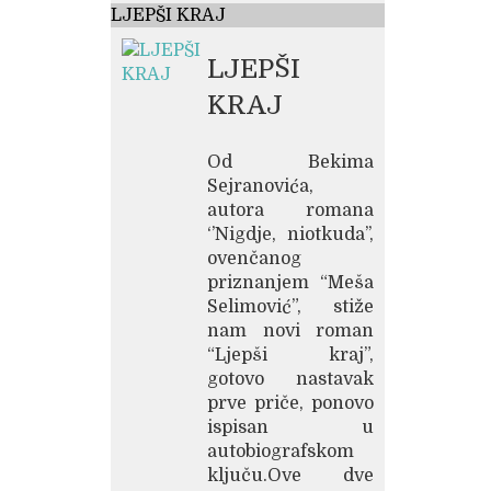
LJEPŠI KRAJ
LJEPŠI
KRAJ
Od Bekima
Sejranovića,
autora romana
‘’Nigdje, niotkuda’’,
ovenčanog
priznanjem “Meša
Selimović”, stiže
nam novi roman
“Ljepši kraj”,
gotovo nastavak
prve priče, ponovo
ispisan u
autobiografskom
ključu.Ove dve