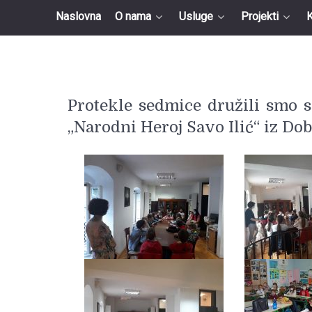
Naslovna
O nama
Usluge
Projekti
K
Protekle sedmice družili smo 
„Narodni Heroj Savo Ilić“ iz Dob