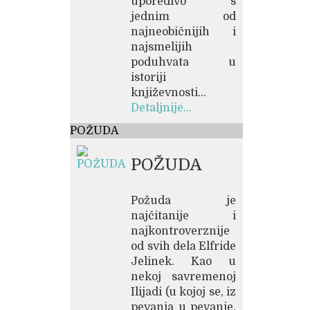
uporedivo s
jednim od
najneobičnijih i
najsmelijih
poduhvata u
istoriji
književnosti...
Detaljnije...
POŽUDA
POŽUDA
Požuda je
najčitanije i
najkontroverznije
od svih dela Elfride
Jelinek. Kao u
nekoj savremenoj
Ilijadi (u kojoj se, iz
pevanja u pevanje,