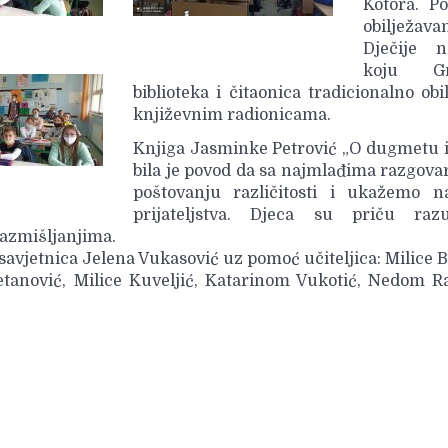
Kotora. Po
obilježava
Dječije ne
koju Gr
biblioteka i čitaonica tradicionalno obi
književnim radionicama.
Knjiga Jasminke Petrović „O dugmetu i
bila je povod da sa najmlađima razgov
poštovanju različitosti i ukažemo 
prijateljstva. Djeca su priču razu
razmišljanjima.
a savjetnica Jelena Vukasović uz pomoć učiteljica: Milice B
etanović, Milice Kuveljić, Katarinom Vukotić, Nedom R