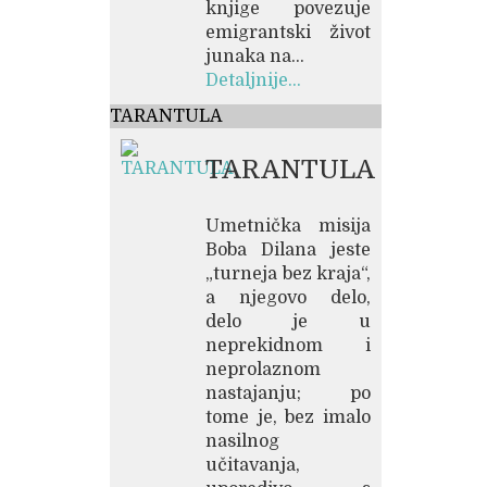
knjige povezuje
emigrantski život
junaka na...
Detaljnije...
TARANTULA
TARANTULA
Umetnička misija
Boba Dilana jeste
„turneja bez kraja“,
a njegovo delo,
delo je u
neprekidnom i
neprolaznom
nastajanju; po
tome je, bez imalo
nasilnog
učitavanja,