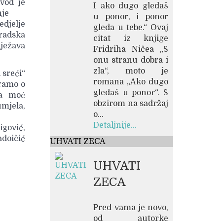
vod je
I ako dugo gledaš
nje
u ponor, i ponor
djelje
gleda u tebe.“ Ovaj
adska
citat iz knjige
lježava
Fridriha Ničea „S
onu stranu dobra i
zla“, moto je
 sreći“
romana „Ako dugo
aramo o
gledaš u ponor“. S
na moć
obzirom na sadržaj
mjela,
o...
Detaljnije...
igović,
adoičić
UHVATI ZECA
UHVATI
ZECA
Pred vama je novo,
od autorke