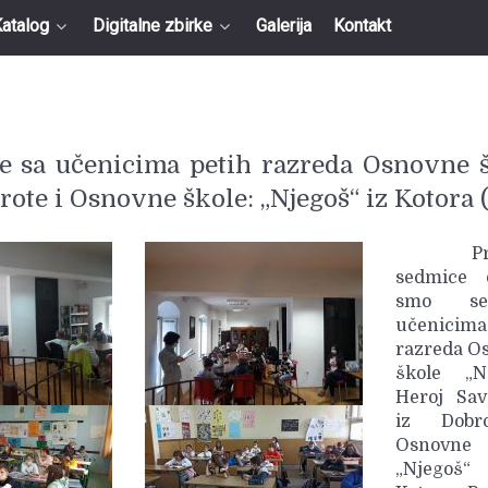
atalog
Digitalne zbirke
Galerija
Kontakt
se sa učenicima petih razreda Osnovne 
rote i Osnovne škole: „Njegoš“ iz Kotora (
Prote
sedmice d
smo s
učenicima
razreda O
škole „N
Heroj Savo
iz Dobr
Osnovne 
„Njego