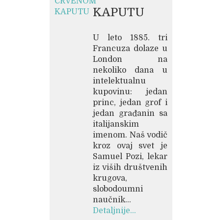
KAPUTU
U leto 1885. tri
Francuza dolaze u
London na
nekoliko dana u
intelektualnu
kupovinu: jedan
princ, jedan grof i
jedan građanin sa
italijanskim
imenom. Naš vodič
kroz ovaj svet je
Samuel Pozi, lekar
iz viših društvenih
krugova,
slobodoumni
naučnik...
Detaljnije...