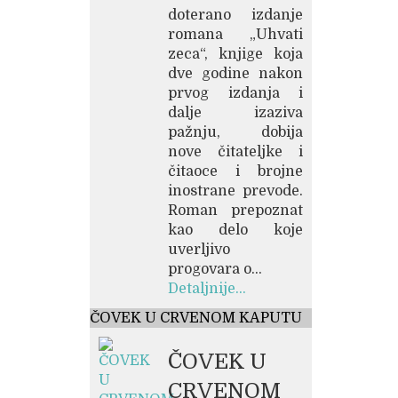
doterano izdanje
romana „Uhvati
zeca“, knjige koja
dve godine nakon
prvog izdanja i
dalje izaziva
pažnju, dobija
nove čitateljke i
čitaoce i brojne
inostrane prevode.
Roman prepoznat
kao delo koje
uverljivo
progovara o...
Detaljnije...
ČOVEK U CRVENOM KAPUTU
ČOVEK U
CRVENOM