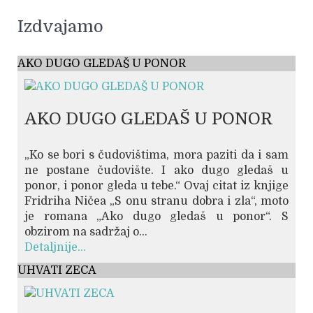
Izdvajamo
AKO DUGO GLEDAŠ U PONOR
AKO DUGO GLEDAŠ U PONOR
„Ko se bori s čudovištima, mora paziti da i sam
ne postane čudovište. I ako dugo gledaš u
ponor, i ponor gleda u tebe.“ Ovaj citat iz knjige
Fridriha Ničea „S onu stranu dobra i zla“, moto
je romana „Ako dugo gledaš u ponor“. S
obzirom na sadržaj o...
Detaljnije...
UHVATI ZECA