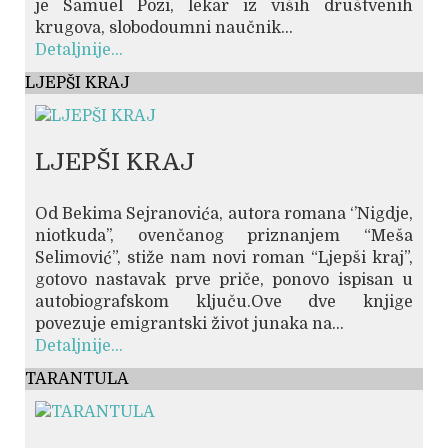
je Samuel Pozi, lekar iz viših društvenih
krugova, slobodoumni naučnik...
Detaljnije...
LJEPŠI KRAJ
LJEPŠI KRAJ
Od Bekima Sejranovića, autora romana ‘’Nigdje,
niotkuda’’, ovenčanog priznanjem “Meša
Selimović”, stiže nam novi roman “Ljepši kraj”,
gotovo nastavak prve priče, ponovo ispisan u
autobiografskom ključu.Ove dve knjige
povezuje emigrantski život junaka na...
Detaljnije...
TARANTULA