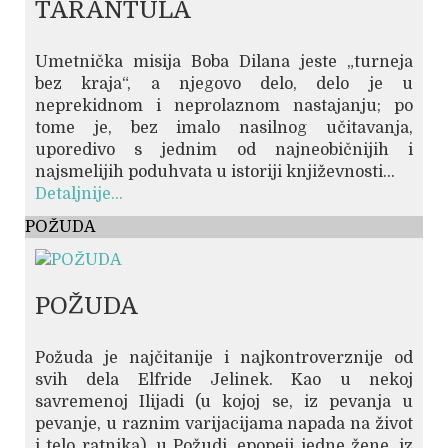
TARANTULA
Umetnička misija Boba Dilana jeste „turneja
bez kraja“, a njegovo delo, delo je u
neprekidnom i neprolaznom nastajanju; po
tome je, bez imalo nasilnog učitavanja,
uporedivo s jednim od najneobičnijih i
najsmelijih poduhvata u istoriji književnosti...
Detaljnije...
POŽUDA
POŽUDA
Požuda je najčitanije i najkontroverznije od
svih dela Elfride Jelinek. Kao u nekoj
savremenoj Ilijadi (u kojoj se, iz pevanja u
pevanje, u raznim varijacijama napada na život
i telo ratnika), u Požudi, epopeji jedne žene, iz