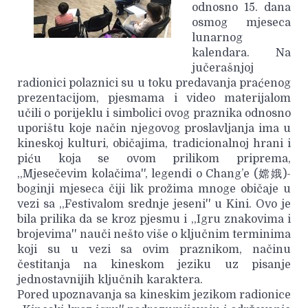
odnosno 15. dana
osmog mjeseca
lunarnog
kalendara. Na
jučerašnjoj
radionici polaznici su u toku predavanja praćenog
prezentacijom, pjesmama i video materijalom
učili o porijeklu i simbolici ovog praznika odnosno
uporištu koje način njegovog proslavljanja ima u
kineskoj kulturi, običajima, tradicionalnoj hrani i
piću koja se ovom prilikom priprema,
,,Mjesečevim kolačima'', legendi o Chang’e (嫦娥)-
boginji mjeseca čiji lik prožima mnoge običaje u
vezi sa ,,Festivalom srednje jeseni'' u Kini. Ovo je
bila prilika da se kroz pjesmu i ,,Igru znakovima i
brojevima'' nauči nešto više o ključnim terminima
koji su u vezi sa ovim praznikom, načinu
čestitanja na kineskom jeziku uz pisanje
jednostavnijih ključnih karaktera.
Pored upoznavanja sa kineskim jezikom radionice