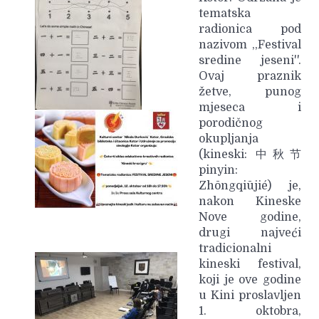
tematska
radionica pod
nazivom ,,Festival
sredine jeseni''.
Ovaj praznik
žetve, punog
mjeseca i
porodičnog
okupljanja
(kineski: 中秋节
pinyin:
Zhōngqiūjié) je,
nakon Kineske
Nove godine,
drugi najveći
tradicionalni
kineski festival,
koji je ove godine
u Kini proslavljen
1. oktobra,