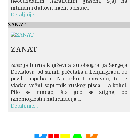
neobuzdanim narativnim glasom, Sjaj na
intiman i duhovit način opisuje...
Detaljnije...
ZANAT
ZANAT
Zanat
je burna književna autobiografija Sergeja
Dovlatova, od samih početaka u Lenjingradu do
prvih uspeha u Njujorku.„I naravno, tu je
vladao večni saputnik ruskog pisca – alkohol.
Pilo se mnogo, šta god se stigne, do
iznemoglosti i halucinacija....
Detaljnije...
© Free
Joomla! 3 Modules
- by
VinaGecko.com