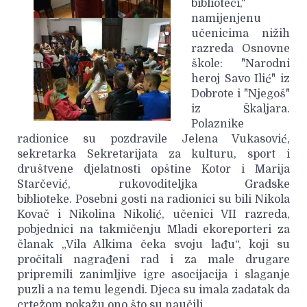
biblioteci,"
namijenjenu
učenicima nižih
razreda Osnovne
škole: "Narodni
heroj Savo Ilić" iz
Dobrote i "Njegoš"
iz Škaljara.
Polaznike
radionice su pozdravile Jelena Vukasović,
sekretarka Sekretarijata za kulturu, sport i
društvene djelatnosti opštine Kotor i Marija
Starčević, rukovoditeljka Gradske
biblioteke. Posebni gosti na radionici su bili Nikola
Kovač i Nikolina Nikolić, učenici VII razreda,
pobjednici na takmičenju Mladi ekoreporteri za
članak „Vila Alkima čeka svoju lađu“, koji su
pročitali nagrađeni rad i za male drugare
pripremili zanimljive igre asocijacija i slaganje
puzli a na temu legendi. Djeca su imala zadatak da
crtežom pokažu ono što su naučili.