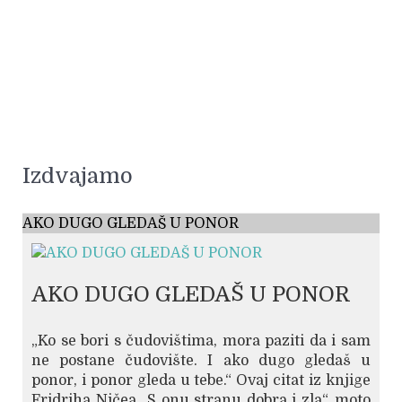
Izdvajamo
AKO DUGO GLEDAŠ U PONOR
AKO DUGO GLEDAŠ U PONOR
„Ko se bori s čudovištima, mora paziti da i sam
ne postane čudovište. I ako dugo gledaš u
ponor, i ponor gleda u tebe.“ Ovaj citat iz knjige
Fridriha Ničea „S onu stranu dobra i zla“, moto