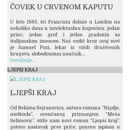
ČOVEK U CRVENOM KAPUTU
U leto 1885. tri Francuza dolaze u London na
nekoliko dana u intelektualnu kupovinu: jedan
princ, jedan grof i jedan građanin sa
italijanskim imenom. Naš vodič kroz ovaj svet
je Samuel Pozi, lekar iz viših društvenih
krugova, slobodoumni naučnik...
Detaljnije...
LJEPŠI KRAJ
LJEPŠI KRAJ
Od Bekima Sejranovića, autora romana ‘’Nigdje,
niotkuda’’, ovenčanog priznanjem “Meša
Selimović”, stiže nam novi roman “Ljepši kraj”,
gotovo nastavak prve priče, ponovo ispisan u