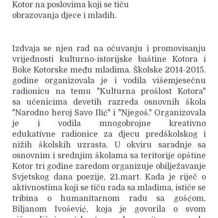
Kotor na poslovima koji se tiču
obrazovanja djece i mladih.
Izdvaja se njen rad na očuvanju i promovisanju
vrijednosti kulturno-istorijske baštine Kotora i
Boke Kotorske među mladima. Školske 2014-2015.
godine organizovala je i vodila višemjesečnu
radionicu na temu "Kulturna prošlost Kotora"
sa učenicima devetih razreda osnovnih škola
"Narodno heroj Savo Ilić" i "Njegoš." Organizovala
je i vodila mnogobrojne kreativno
edukativne radionice za djecu predškolskog i
nižih školskih uzrasta. U okviru saradnje sa
osnovnim i srednjim školama sa teritorije opštine
Kotor tri godine zaredom organizuje obilježavanje
Svjetskog dana poezije, 21.mart. Kada je riječ o
aktivnostima koji se tiču rada sa mladima, ističe se
tribina o humanitarnom radu sa gošćom,
Biljanom Ivošević, koja je govorila o svom