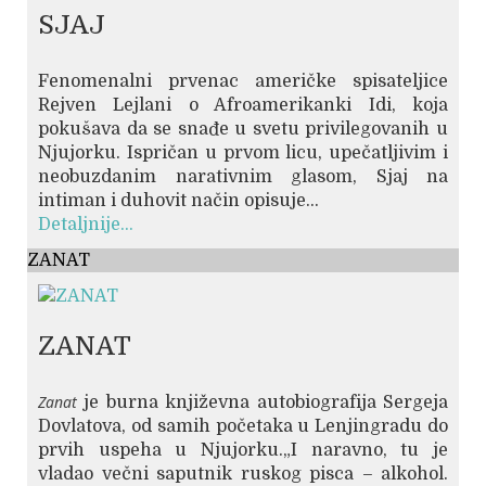
SJAJ
Fenomenalni prvenac američke spisateljice
Rejven Lejlani o Afroamerikanki Idi, koja
pokušava da se snađe u svetu privilegovanih u
Njujorku. Ispričan u prvom licu, upečatljivim i
neobuzdanim narativnim glasom, Sjaj na
intiman i duhovit način opisuje...
Detaljnije...
ZANAT
ZANAT
Zanat
je burna književna autobiografija Sergeja
Dovlatova, od samih početaka u Lenjingradu do
prvih uspeha u Njujorku.„I naravno, tu je
vladao večni saputnik ruskog pisca – alkohol.