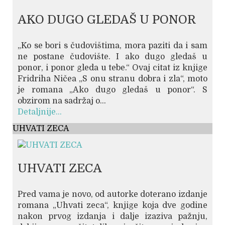
AKO DUGO GLEDAŠ U PONOR
„Ko se bori s čudovištima, mora paziti da i sam
ne postane čudovište. I ako dugo gledaš u
ponor, i ponor gleda u tebe.“ Ovaj citat iz knjige
Fridriha Ničea „S onu stranu dobra i zla“, moto
je romana „Ako dugo gledaš u ponor“. S
obzirom na sadržaj o...
Detaljnije...
UHVATI ZECA
UHVATI ZECA
Pred vama je novo, od autorke doterano izdanje
romana „Uhvati zeca“, knjige koja dve godine
nakon prvog izdanja i dalje izaziva pažnju,