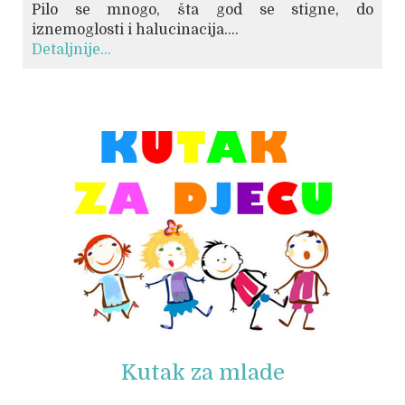
Pilo se mnogo, šta god se stigne, do
iznemoglosti i halucinacija....
Detaljnije...
© Free
Joomla! 3 Modules
- by
VinaGecko.com
Kutak za mlade