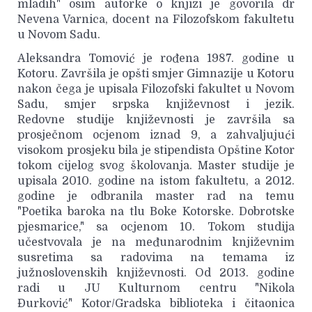
mladih" osim autorke o knjizi je govorila dr
Nevena Varnica, docent na Filozofskom fakultetu
u Novom Sadu.
Aleksandra Tomović je rođena 1987. godine u
Kotoru. Završila je opšti smjer Gimnazije u Kotoru
nakon čega je upisala Filozofski fakultet u Novom
Sadu, smjer srpska književnost i jezik.
Redovne studije književnosti je završila sa
prosječnom ocjenom iznad 9, a zahvaljujući
visokom prosjeku bila je stipendista Opštine Kotor
tokom cijelog svog školovanja. Master studije je
upisala 2010. godine na istom fakultetu, a 2012.
godine je odbranila master rad na temu
"Poetika baroka na tlu Boke Kotorske. Dobrotske
pjesmarice," sa ocjenom 10. Tokom studija
učestvovala je na međunarodnim književnim
susretima sa radovima na temama iz
južnoslovenskih književnosti. Od 2013. godine
radi u JU Kulturnom centru "Nikola
Đurković" Kotor/Gradska biblioteka i čitaonica