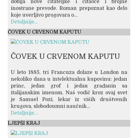
dobija nove čitateljke i čitaoce i brojne
inostrane prevode. Roman prepoznat kao delo
koje uverljivo progovara o...
Detaljnije...
ČOVEK U CRVENOM KAPUTU
ČOVEK U CRVENOM KAPUTU
U leto 1885. tri Francuza dolaze u London na
nekoliko dana u intelektualnu kupovinu: jedan
princ, jedan grof i jedan građanin sa
italijanskim imenom. Naš vodič kroz ovaj svet
je Samuel Pozi, lekar iz viših društvenih
krugova, slobodoumni naučnik...
Detaljnije...
LJEPŠI KRAJ