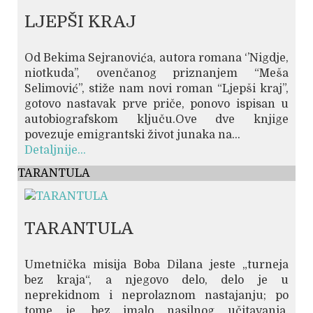
LJEPŠI KRAJ
Od Bekima Sejranovića, autora romana ‘’Nigdje,
niotkuda’’, ovenčanog priznanjem “Meša
Selimović”, stiže nam novi roman “Ljepši kraj”,
gotovo nastavak prve priče, ponovo ispisan u
autobiografskom ključu.Ove dve knjige
povezuje emigrantski život junaka na...
Detaljnije...
TARANTULA
TARANTULA
Umetnička misija Boba Dilana jeste „turneja
bez kraja“, a njegovo delo, delo je u
neprekidnom i neprolaznom nastajanju; po
tome je, bez imalo nasilnog učitavanja,