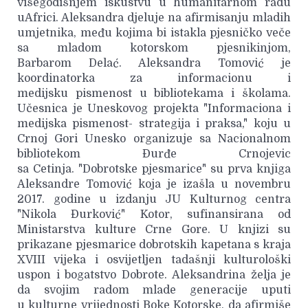
višegodišnjem iskustvu u humanitarnom radu
uAfrici. Aleksandra djeluje na afirmisanju mladih
umjetnika, među kojima bi istakla pjesničko veče
sa mladom kotorskom pjesnikinjom,
Barbarom Delać. Aleksandra Tomović je
koordinatorka za informacionu i
medijsku pismenost u bibliotekama i školama.
Učesnica je Uneskovog projekta "Informaciona i
medijska pismenost- strategija i praksa," koju u
Crnoj Gori Unesko organizuje sa Nacionalnom
bibliotekom Đurđe Crnojevic
sa Cetinja. "Dobrotske pjesmarice" su prva knjiga
Aleksandre Tomović koja je izašla u novembru
2017. godine u izdanju JU Kulturnog centra
"Nikola Đurković" Kotor, sufinansirana od
Ministarstva kulture Crne Gore. U knjizi su
prikazane pjesmarice dobrotskih kapetana s kraja
XVIII vijeka i osvijetljen tadašnji kulturološki
uspon i bogatstvo Dobrote. Aleksandrina želja je
da svojim radom mlade generacije uputi
u kulturne vrijednosti Boke Kotorske, da afirmiše