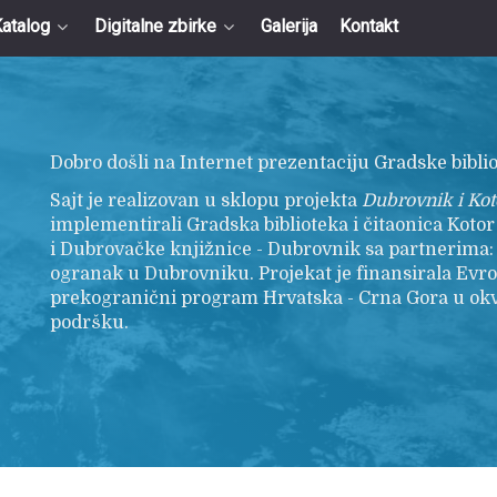
atalog
Digitalne zbirke
Galerija
Kontakt
Dobro došli na Internet prezentaciju Gradske biblio
Sajt je realizovan u sklopu projekta
Dubrovnik i Koto
implementirali Gradska biblioteka i čitaonica Koto
i Dubrovačke knjižnice - Dubrovnik sa partnerima:
ogranak u Dubrovniku. Projekat je finansirala Evr
prekogranični program Hrvatska - Crna Gora u ok
podršku.