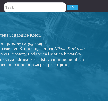
traži...
IDI
teke i čitaonice Kotor.
r - gradovi i knjige
koji su
r u sastavu Kulturnog centra
Nikola
Đurković
 NVO Prostory, Podgorica i Matica hrvatska,
opska zajednica iz sredstava namijenjenih za
viru instrumenata za pretpristupnu