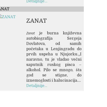
Detaljnije...
ANAT
ZANAT
Zanat
je burna književna
autobiografija Sergeja
Dovlatova, od samih
početaka u Lenjingradu do
prvih uspeha u Njujorku.„I
naravno, tu je vladao večni
saputnik ruskog pisca –
alkohol. Pilo se mnogo, šta
god se stigne, do
iznemoglosti i halucinacija....
Detaljnije...
Free
Joomla! 3 Modules
- by
VinaGecko.com