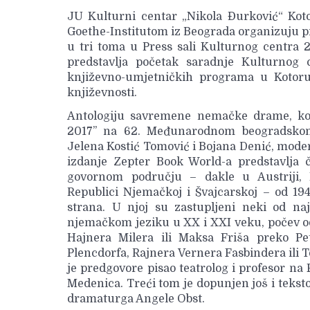
JU Kulturni centar „Nikola Đurković“ Kotor
Goethe-Institutom iz Beograda organizuju
u tri toma u Press sali Kulturnog centra 
predstavlja početak saradnje Kulturnog 
književno-umjetničkih programa u Kotor
književnosti.
Antologiju savremene nemačke drame, koj
2017’’ na 62. Međunarodnom beogradskom 
Jelena Kostić Tomović i Bojana Denić, moder
izdanje Zepter Book World-a predstavlj
govornom području – dakle u Austriji, 
Republici Njemačkoj i Švajcarskoj – od 194
strana. U njoj su zastupljeni neki od na
njemačkom jeziku u XX i XXI veku, počev od 
Hajnera Milera ili Maksa Friša preko P
Plencdorfa, Rajnera Vernera Fasbindera ili 
je predgovore pisao teatrolog i profesor n
Medenica. Treći tom je dopunjen još i tekst
dramaturga Angele Obst.