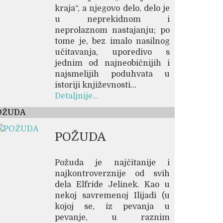
kraja“, a njegovo delo, delo je
u neprekidnom i
neprolaznom nastajanju; po
tome je, bez imalo nasilnog
učitavanja, uporedivo s
jednim od najneobičnijih i
najsmelijih poduhvata u
istoriji književnosti...
Detaljnije...
OŽUDA
POŽUDA
Požuda je najčitanije i
najkontroverznije od svih
dela Elfride Jelinek. Kao u
nekoj savremenoj Ilijadi (u
kojoj se, iz pevanja u
pevanje, u raznim