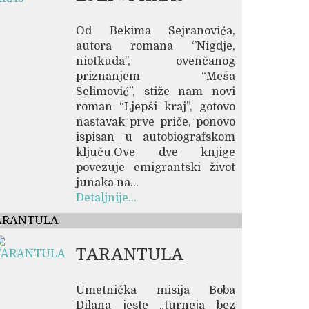
Od Bekima Sejranovića,
autora romana ‘’Nigdje,
niotkuda’’, ovenčanog
priznanjem “Meša
Selimović”, stiže nam novi
roman “Ljepši kraj”, gotovo
nastavak prve priče, ponovo
ispisan u autobiografskom
ključu.Ove dve knjige
povezuje emigrantski život
junaka na...
Detaljnije...
ARANTULA
TARANTULA
Umetnička misija Boba
Dilana jeste „turneja bez