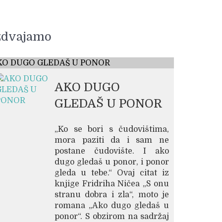
zdvajamo
KO DUGO GLEDAŠ U PONOR
AKO DUGO
GLEDAŠ U PONOR
„Ko se bori s čudovištima,
mora paziti da i sam ne
postane čudovište. I ako
dugo gledaš u ponor, i ponor
gleda u tebe.“ Ovaj citat iz
knjige Fridriha Ničea „S onu
stranu dobra i zla“, moto je
romana „Ako dugo gledaš u
ponor“. S obzirom na sadržaj