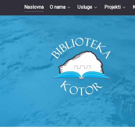
Naslovna
O nama
Usluge
Projekti
K