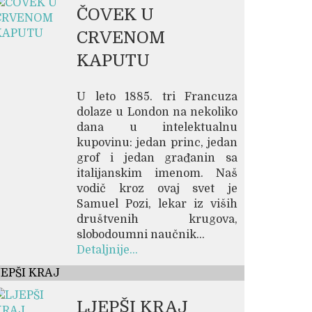
ČOVEK U
CRVENOM
KAPUTU
U leto 1885. tri Francuza
dolaze u London na nekoliko
dana u intelektualnu
kupovinu: jedan princ, jedan
grof i jedan građanin sa
italijanskim imenom. Naš
vodič kroz ovaj svet je
Samuel Pozi, lekar iz viših
društvenih krugova,
slobodoumni naučnik...
Detaljnije...
JEPŠI KRAJ
LJEPŠI KRAJ