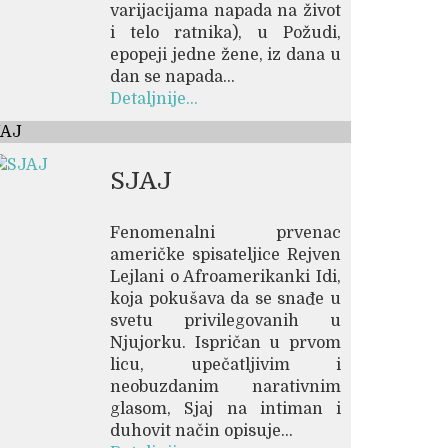
varijacijama napada na život
i telo ratnika), u Požudi,
epopeji jedne žene, iz dana u
dan se napada...
Detaljnije...
JAJ
SJAJ
Fenomenalni prvenac
američke spisateljice Rejven
Lejlani o Afroamerikanki Idi,
koja pokušava da se snađe u
svetu privilegovanih u
Njujorku. Ispričan u prvom
licu, upečatljivim i
neobuzdanim narativnim
glasom, Sjaj na intiman i
duhovit način opisuje...