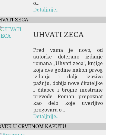
o...
Detaljnije...
HVATI ZECA
UHVATI ZECA
Pred vama je novo, od
autorke doterano izdanje
romana „Uhvati zeca“, knjige
koja dve godine nakon prvog
izdanja i dalje izaziva
pažnju, dobija nove čitateljke
i čitaoce i brojne inostrane
prevode. Roman prepoznat
kao delo koje uverljivo
progovara o...
Detaljnije...
OVEK U CRVENOM KAPUTU