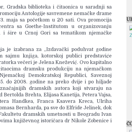
, Gradska biblioteka i čitaonica u saradnji sa
 promociju Antologije savremene nemačke drame
U
23. maja sa početkom u 20 sati. Ova promocija
centra sa Goethe-Institutom u organizovanju
u i šire u Crnoj Gori sa tematikom njemačke
a je izabrana za ,,Izdavački poduhvat godine
sajmu knjiga, kotorskoj publici predstaviće
atorka večeri je Jelena Knežević. Ovo kapitalno
a čitaocima dramsku produkciju na njemačkom
Njemačkoj Demokratskoj Republici, Saveznoj
5. do 2008. godine na preko dvije i po hiljade
jznačajnijih dramskih autora koji stvaraju na
Bertolda Brehta, Elijasa Kanetija, Petera Vajsa,
etera Handkea, Franca Ksavera Kreca, Ulriha
Tomasa Bernharda, pa sve do Elfride Jelinek, dok
a Fakultetu dramskih umetnosti u Beogradu Ivan
ovima književnog istoričara dr Nikole Zobenice i
Č