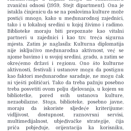
zvanični odnosi (1959, Stejt dipartment). Ona je
istakla činjenicu da se na poslovima kulture može
postići mnogo, kako u međunarodnoj zajednici,
tako i u lokalnoj sredini u kojoj živimo i radimo.
Biblioteke moraju biti prepoznate kao vitalni
partneri u zajednici i kao tzv. treća sigurna
mjesta. Zatim je naglasila: Kulturna diplomatija
nije isključivo međunarodna aktivnost, već se
njome bavimo i u svojoj sredini, gradu, a zatim se
okrećemo državi i regionu. Ono što kulturne
aktivnosti, festivali i ustanove mogu da postignu
kao faktori međunarodne saradnje, ne mogu čak
ni vješti političari. Tako da treba pažnju posebno
treba posvetiti ovom polju djelovanja, u kojem su
bibliotetke, pored svih ustanova kulture,
nezaobilazne. Stoga, biblioteke, posebno javne,
moraju da iskoriste sljedeće kriterijume:
vidljivost, dostupnost, raznovrsni servisi,
multimedijalnost, ubjeđivačke strategije, čija
priča pobjeđuje, orijentacija ka korisniku,