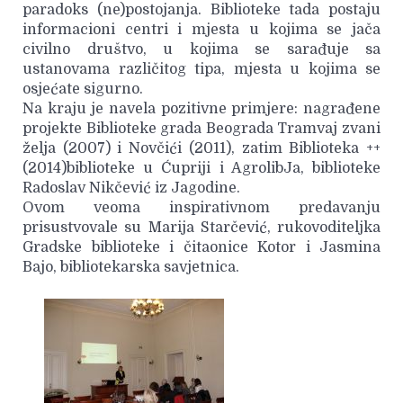
paradoks (ne)postojanja. Biblioteke tada postaju
informacioni centri i mjesta u kojima se jača
civilno društvo, u kojima se sarađuje sa
ustanovama različitog tipa, mjesta u kojima se
osjećate sigurno.
Na kraju je navela pozitivne primjere: nagrađene
projekte Biblioteke grada Beograda Tramvaj zvani
želja (2007) i Novčići (2011), zatim Biblioteka ++
(2014)biblioteke u Ćupriji i AgrolibJa, biblioteke
Radoslav Nikčević iz Jagodine.
Ovom veoma inspirativnom predavanju
prisustvovale su Marija Starčević, rukovoditeljka
Gradske biblioteke i čitaonice Kotor i Jasmina
Bajo, bibliotekarska savjetnica.