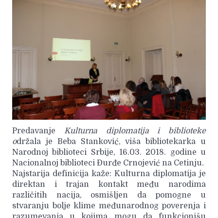
Predavanje
Kulturna diplomatija i biblioteke
o
držala je Beba Stanković, viša bibliotekarka u
Narodnoj biblioteci Srbije, 16.03. 2018. godine u
Nacionalnoj biblioteci Đurđe Crnojević na Cetinju.
Najstarija definicija kaže: Kulturna diplomatija je
direktan i trajan kontakt među narodima
različitih nacija, osmišljen da pomogne u
stvaranju bolje klime međunarodnog poverenja i
razumevanja u kojima mogu da funkcionišu