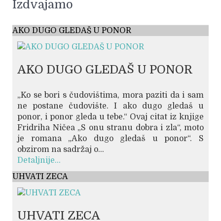
Izdvajamo
AKO DUGO GLEDAŠ U PONOR
AKO DUGO GLEDAŠ U PONOR
„Ko se bori s čudovištima, mora paziti da i sam
ne postane čudovište. I ako dugo gledaš u
ponor, i ponor gleda u tebe.“ Ovaj citat iz knjige
Fridriha Ničea „S onu stranu dobra i zla“, moto
je romana „Ako dugo gledaš u ponor“. S
obzirom na sadržaj o...
Detaljnije...
UHVATI ZECA
UHVATI ZECA