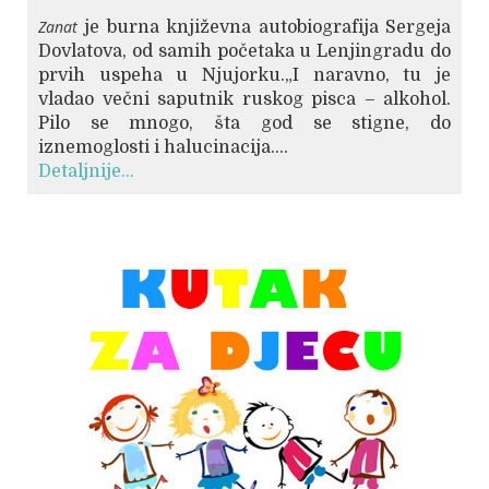
Zanat
je burna književna autobiografija Sergeja
Dovlatova, od samih početaka u Lenjingradu do
prvih uspeha u Njujorku.„I naravno, tu je
vladao večni saputnik ruskog pisca – alkohol.
Pilo se mnogo, šta god se stigne, do
iznemoglosti i halucinacija....
Detaljnije...
© Free
Joomla! 3 Modules
- by
VinaGecko.com