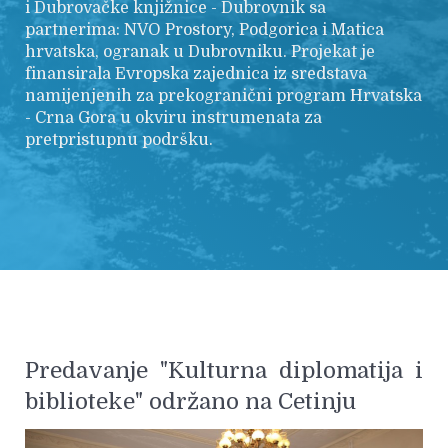
i Dubrovačke knjižnice - Dubrovnik sa
partnerima: NVO Prostory, Podgorica i Matica
hrvatska, ogranak u Dubrovniku. Projekat je
finansirala Evropska zajednica iz sredstava
namijenjenih za prekogranični program Hrvatska
- Crna Gora u okviru instrumenata za
pretpristupnu podršku.
Predavanje "Kulturna diplomatija i
biblioteke" održano na Cetinju