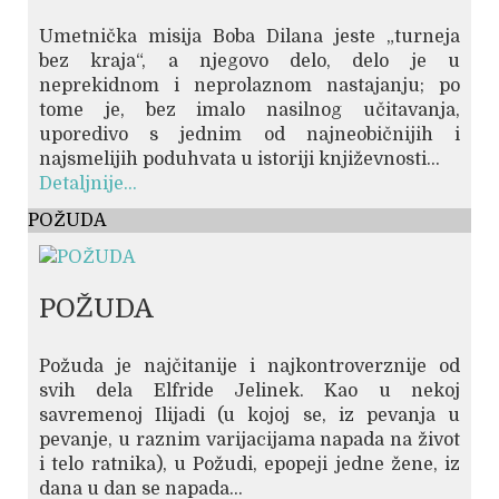
Umetnička misija Boba Dilana jeste „turneja
bez kraja“, a njegovo delo, delo je u
neprekidnom i neprolaznom nastajanju; po
tome je, bez imalo nasilnog učitavanja,
uporedivo s jednim od najneobičnijih i
najsmelijih poduhvata u istoriji književnosti...
Detaljnije...
POŽUDA
POŽUDA
Požuda je najčitanije i najkontroverznije od
svih dela Elfride Jelinek. Kao u nekoj
savremenoj Ilijadi (u kojoj se, iz pevanja u
pevanje, u raznim varijacijama napada na život
i telo ratnika), u Požudi, epopeji jedne žene, iz
dana u dan se napada...