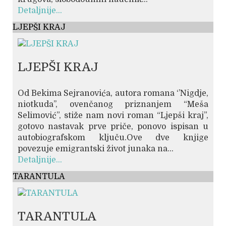
Detaljnije...
LJEPŠI KRAJ
LJEPŠI KRAJ
Od Bekima Sejranovića, autora romana ‘’Nigdje,
niotkuda’’, ovenčanog priznanjem “Meša
Selimović”, stiže nam novi roman “Ljepši kraj”,
gotovo nastavak prve priče, ponovo ispisan u
autobiografskom ključu.Ove dve knjige
povezuje emigrantski život junaka na...
Detaljnije...
TARANTULA
TARANTULA