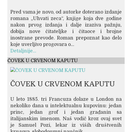
Pred vama je novo, od autorke doterano izdanje
romana „Uhvati zeca“, knjige koja dve godine
nakon prvog izdanja i dalje izaziva pažnju,
dobija nove čitateljke i čitaoce i brojne
inostrane prevode. Roman prepoznat kao delo
koje uverljivo progovara o...
Detaljnije...
ČOVEK U CRVENOM KAPUTU
ČOVEK U CRVENOM KAPUTU
U leto 1885. tri Francuza dolaze u London na
nekoliko dana u intelektualnu kupovinu: jedan
princ, jedan grof i jedan građanin sa
italijanskim imenom. Naš vodič kroz ovaj svet
je Samuel Pozi, lekar iz viših društvenih
krugova, slobodoumni naučnik...