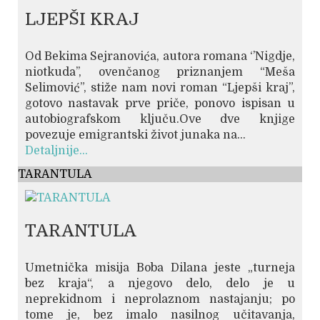
LJEPŠI KRAJ
Od Bekima Sejranovića, autora romana ‘’Nigdje,
niotkuda’’, ovenčanog priznanjem “Meša
Selimović”, stiže nam novi roman “Ljepši kraj”,
gotovo nastavak prve priče, ponovo ispisan u
autobiografskom ključu.Ove dve knjige
povezuje emigrantski život junaka na...
Detaljnije...
TARANTULA
TARANTULA
Umetnička misija Boba Dilana jeste „turneja
bez kraja“, a njegovo delo, delo je u
neprekidnom i neprolaznom nastajanju; po
tome je, bez imalo nasilnog učitavanja,