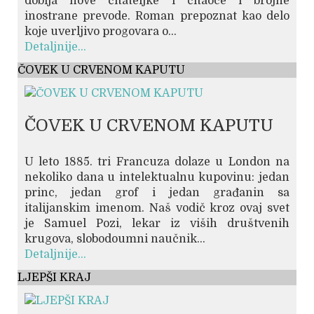
dobija nove čitateljke i čitaoce i brojne
inostrane prevode. Roman prepoznat kao delo
koje uverljivo progovara o...
Detaljnije...
ČOVEK U CRVENOM KAPUTU
ČOVEK U CRVENOM KAPUTU
U leto 1885. tri Francuza dolaze u London na
nekoliko dana u intelektualnu kupovinu: jedan
princ, jedan grof i jedan građanin sa
italijanskim imenom. Naš vodič kroz ovaj svet
je Samuel Pozi, lekar iz viših društvenih
krugova, slobodoumni naučnik...
Detaljnije...
LJEPŠI KRAJ