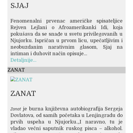
SJAJ
Fenomenalni prvenac američke spisateljice
Rejven Lejlani o Afroamerikanki Idi, koja
pokušava da se snađe u svetu privilegovanih u
Njujorku. Ispričan u prvom licu, upečatljivim i
neobuzdanim narativnim glasom, Sjaj na
intiman i duhovit način opisuje...
Detaljnije...
ZANAT
ZANAT
Zanat
je burna književna autobiografija Sergeja
Dovlatova, od samih početaka u Lenjingradu do
prvih uspeha u Njujorku.„I naravno, tu je
vladao večni saputnik ruskog pisca – alkohol.