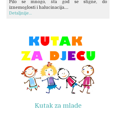
Pilo se mnogo, šta god se stigne, do
iznemoglosti i halucinacija....
Detaljnije...
© Free
Joomla! 3 Modules
- by
VinaGecko.com
Kutak za mlade