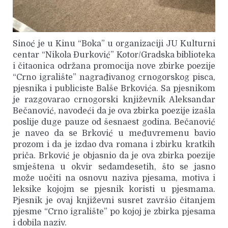
Sinoć je u Kinu “Boka” u organizaciji JU Kulturni
centar “Nikola Đurković” Kotor/Gradska biblioteka
i čitaonica održana promocija nove zbirke poezije
“Crno igralište” nagrađivanog crnogorskog pisca,
pjesnika i publiciste Balše Brkovića. Sa pjesnikom
je razgovarao crnogorski književnik Aleksandar
Bečanović, navodeći da je ova zbirka poezije izašla
poslije duge pauze od šesnaest godina. Bečanović
je naveo da se Brković u međuvremenu bavio
prozom i da je izdao dva romana i zbirku kratkih
priča. Brković je objasnio da je ova zbirka poezije
smještena u okvir sedamdesetih, što se jasno
može uočiti na osnovu naziva pjesama, motiva i
leksike kojojm se pjesnik koristi u pjesmama.
Pjesnik je ovaj književni susret završio čitanjem
pjesme “Crno igralište” po kojoj je zbirka pjesama
i dobila naziv.