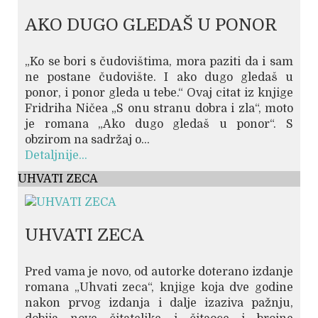
AKO DUGO GLEDAŠ U PONOR
„Ko se bori s čudovištima, mora paziti da i sam
ne postane čudovište. I ako dugo gledaš u
ponor, i ponor gleda u tebe.“ Ovaj citat iz knjige
Fridriha Ničea „S onu stranu dobra i zla“, moto
je romana „Ako dugo gledaš u ponor“. S
obzirom na sadržaj o...
Detaljnije...
UHVATI ZECA
UHVATI ZECA
Pred vama je novo, od autorke doterano izdanje
romana „Uhvati zeca“, knjige koja dve godine
nakon prvog izdanja i dalje izaziva pažnju,