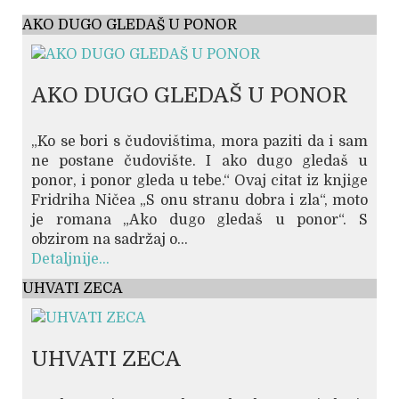
AKO DUGO GLEDAŠ U PONOR
AKO DUGO GLEDAŠ U PONOR
„Ko se bori s čudovištima, mora paziti da i sam
ne postane čudovište. I ako dugo gledaš u
ponor, i ponor gleda u tebe.“ Ovaj citat iz knjige
Fridriha Ničea „S onu stranu dobra i zla“, moto
je romana „Ako dugo gledaš u ponor“. S
obzirom na sadržaj o...
Detaljnije...
UHVATI ZECA
UHVATI ZECA