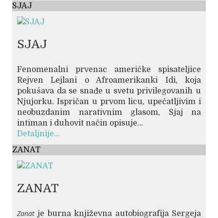
SJAJ
SJAJ
Fenomenalni prvenac američke spisateljice
Rejven Lejlani o Afroamerikanki Idi, koja
pokušava da se snađe u svetu privilegovanih u
Njujorku. Ispričan u prvom licu, upečatljivim i
neobuzdanim narativnim glasom, Sjaj na
intiman i duhovit način opisuje...
Detaljnije...
ZANAT
ZANAT
Zanat
je burna književna autobiografija Sergeja