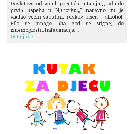
Dovlatova, od samih početaka u Lenjingradu do
prvih uspeha u Njujorku.„I naravno, tu je
vladao večni saputnik ruskog pisca – alkohol.
Pilo se mnogo, šta god se stigne, do
iznemoglosti i halucinacija....
Detaljnije...
© Free
Joomla! 3 Modules
- by
VinaGecko.com