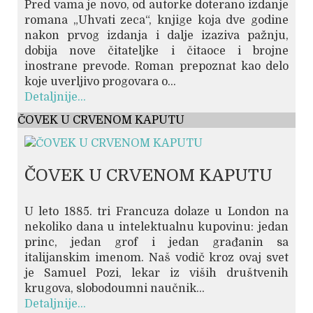
Pred vama je novo, od autorke doterano izdanje
romana „Uhvati zeca“, knjige koja dve godine
nakon prvog izdanja i dalje izaziva pažnju,
dobija nove čitateljke i čitaoce i brojne
inostrane prevode. Roman prepoznat kao delo
koje uverljivo progovara o...
Detaljnije...
ČOVEK U CRVENOM KAPUTU
ČOVEK U CRVENOM KAPUTU
U leto 1885. tri Francuza dolaze u London na
nekoliko dana u intelektualnu kupovinu: jedan
princ, jedan grof i jedan građanin sa
italijanskim imenom. Naš vodič kroz ovaj svet
je Samuel Pozi, lekar iz viših društvenih
krugova, slobodoumni naučnik...
Detaljnije...