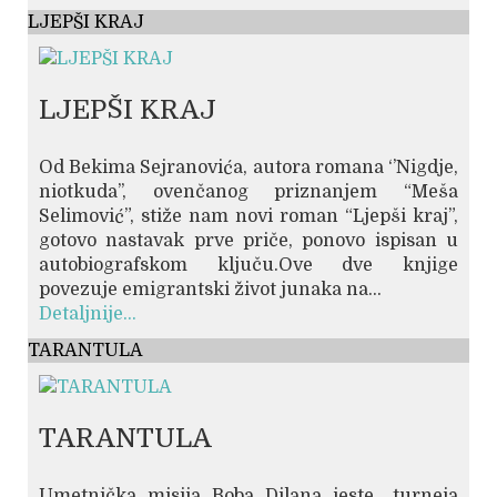
LJEPŠI KRAJ
LJEPŠI KRAJ
Od Bekima Sejranovića, autora romana ‘’Nigdje,
niotkuda’’, ovenčanog priznanjem “Meša
Selimović”, stiže nam novi roman “Ljepši kraj”,
gotovo nastavak prve priče, ponovo ispisan u
autobiografskom ključu.Ove dve knjige
povezuje emigrantski život junaka na...
Detaljnije...
TARANTULA
TARANTULA
Umetnička misija Boba Dilana jeste „turneja