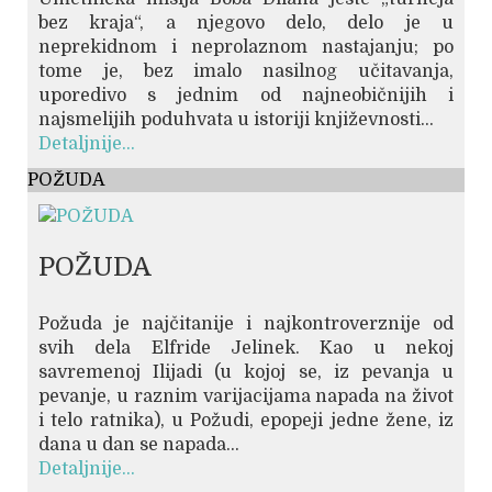
bez kraja“, a njegovo delo, delo je u
neprekidnom i neprolaznom nastajanju; po
tome je, bez imalo nasilnog učitavanja,
uporedivo s jednim od najneobičnijih i
najsmelijih poduhvata u istoriji književnosti...
Detaljnije...
POŽUDA
POŽUDA
Požuda je najčitanije i najkontroverznije od
svih dela Elfride Jelinek. Kao u nekoj
savremenoj Ilijadi (u kojoj se, iz pevanja u
pevanje, u raznim varijacijama napada na život
i telo ratnika), u Požudi, epopeji jedne žene, iz
dana u dan se napada...
Detaljnije...