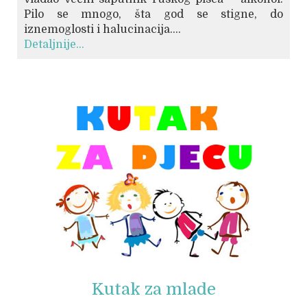
Pilo se mnogo, šta god se stigne, do
iznemoglosti i halucinacija....
Detaljnije...
© Free
Joomla! 3 Modules
- by
VinaGecko.com
Kutak za mlade