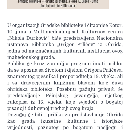
U organizaciji Gradske biblioteke i čitaonice Kotor,
10. juna u Multimedijalnoj sali Kulturnog centra
„Nikola Đurković“ biće predstavljena Nacionalna
ustanova Biblioteka „Grigor Prličev“ iz Ohrida,
jedna od najznačajnijih kulturnih institucija ovog
makedonskog grada.
Publika će kroz zanimljiv program imati priliku
da se upozna sa životom i djelom Grigora Prličeva,
znamenitog pjesnika i preporoditelja 19. vijeka, ali
i sa dragocjenim knjižnim blagom koje čuva
ohridska biblioteka. Posebnu pažnju privući će
predstavljanje Pčinjskog jevanđelja, rijetkog
rukopisa iz 16. vijeka, koje svjedoči o bogatoj
pisanoj i duhovnoj tradiciji ovog kraja.
Događaj će biti i prilika za predstavljanje Ohrida
kao grada izuzetne kulturne i istorijske
vrijednosti, poznatog po bogatom nasljeđu i