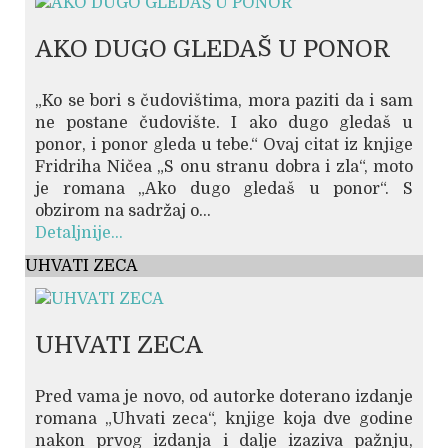
AKO DUGO GLEDAŠ U PONOR
„Ko se bori s čudovištima, mora paziti da i sam
ne postane čudovište. I ako dugo gledaš u
ponor, i ponor gleda u tebe.“ Ovaj citat iz knjige
Fridriha Ničea „S onu stranu dobra i zla“, moto
je romana „Ako dugo gledaš u ponor“. S
obzirom na sadržaj o...
Detaljnije...
UHVATI ZECA
UHVATI ZECA
Pred vama je novo, od autorke doterano izdanje
romana „Uhvati zeca“, knjige koja dve godine
nakon prvog izdanja i dalje izaziva pažnju,