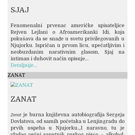
SJAJ
Fenomenalni prvenac američke spisateljice
Rejven Lejlani o Afroamerikanki Idi, koja
pokušava da se snađe u svetu privilegovanih u
Njujorku. Ispričan u prvom licu, upečatljivim i
neobuzdanim narativnim glasom, Sjaj na
intiman i duhovit način opisuje...
Detaljnije...
ZANAT
ZANAT
Zanat
je burna književna autobiografija Sergeja
Dovlatova, od samih početaka u Lenjingradu do
prvih uspeha u Njujorku.„I naravno, tu je
vladao večni saputnik ruskog pisca – alkohol.