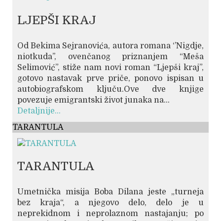
LJEPŠI KRAJ
Od Bekima Sejranovića, autora romana ‘’Nigdje,
niotkuda’’, ovenčanog priznanjem “Meša
Selimović”, stiže nam novi roman “Ljepši kraj”,
gotovo nastavak prve priče, ponovo ispisan u
autobiografskom ključu.Ove dve knjige
povezuje emigrantski život junaka na...
Detaljnije...
TARANTULA
TARANTULA
Umetnička misija Boba Dilana jeste „turneja
bez kraja“, a njegovo delo, delo je u
neprekidnom i neprolaznom nastajanju; po