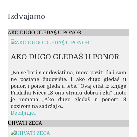
Izdvajamo
AKO DUGO GLEDAŠ U PONOR
AKO DUGO GLEDAŠ U PONOR
„Ko se bori s čudovištima, mora paziti da i sam
ne postane čudovište. I ako dugo gledaš u
ponor, i ponor gleda u tebe.“ Ovaj citat iz knjige
Fridriha Ničea „S onu stranu dobra i zla“, moto
je romana „Ako dugo gledaš u ponor“. S
obzirom na sadržaj o...
Detaljnije...
UHVATI ZECA