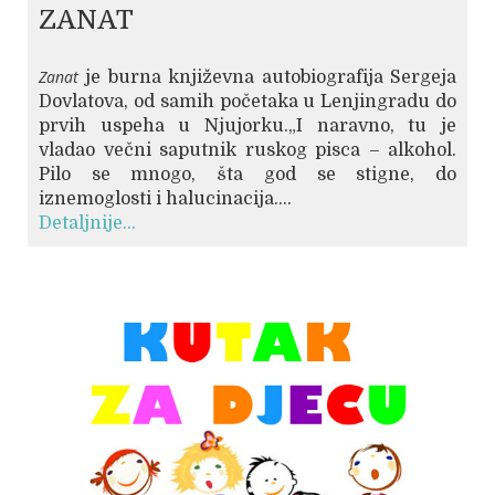
ZANAT
Zanat
je burna književna autobiografija Sergeja
Dovlatova, od samih početaka u Lenjingradu do
prvih uspeha u Njujorku.„I naravno, tu je
vladao večni saputnik ruskog pisca – alkohol.
Pilo se mnogo, šta god se stigne, do
iznemoglosti i halucinacija....
Detaljnije...
© Free
Joomla! 3 Modules
- by
VinaGecko.com