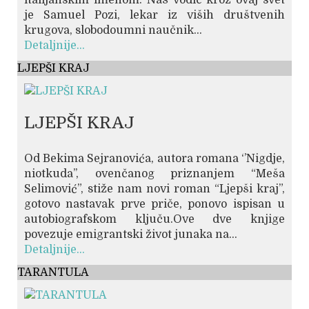
je Samuel Pozi, lekar iz viših društvenih
krugova, slobodoumni naučnik...
Detaljnije...
LJEPŠI KRAJ
LJEPŠI KRAJ
Od Bekima Sejranovića, autora romana ‘’Nigdje,
niotkuda’’, ovenčanog priznanjem “Meša
Selimović”, stiže nam novi roman “Ljepši kraj”,
gotovo nastavak prve priče, ponovo ispisan u
autobiografskom ključu.Ove dve knjige
povezuje emigrantski život junaka na...
Detaljnije...
TARANTULA