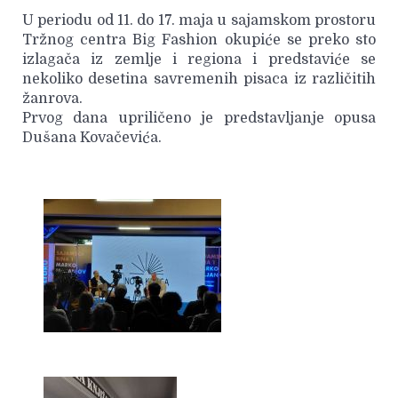
U periodu od 11. do 17. maja u sajamskom prostoru
Tržnog centra Big Fashion okupiće se preko sto
izlagača iz zemlje i regiona i predstaviće se
nekoliko desetina savremenih pisaca iz različitih
žanrova.
Prvog dana upriličeno je predstavljanje opusa
Dušana Kovačevića.