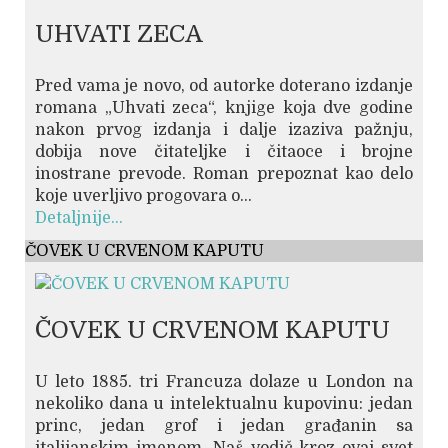
UHVATI ZECA
Pred vama je novo, od autorke doterano izdanje
romana „Uhvati zeca“, knjige koja dve godine
nakon prvog izdanja i dalje izaziva pažnju,
dobija nove čitateljke i čitaoce i brojne
inostrane prevode. Roman prepoznat kao delo
koje uverljivo progovara o...
Detaljnije...
ČOVEK U CRVENOM KAPUTU
ČOVEK U CRVENOM KAPUTU
U leto 1885. tri Francuza dolaze u London na
nekoliko dana u intelektualnu kupovinu: jedan
princ, jedan grof i jedan građanin sa
italijanskim imenom. Naš vodič kroz ovaj svet