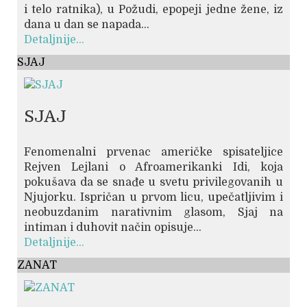
i telo ratnika), u Požudi, epopeji jedne žene, iz
dana u dan se napada...
Detaljnije...
SJAJ
SJAJ
Fenomenalni prvenac američke spisateljice
Rejven Lejlani o Afroamerikanki Idi, koja
pokušava da se snađe u svetu privilegovanih u
Njujorku. Ispričan u prvom licu, upečatljivim i
neobuzdanim narativnim glasom, Sjaj na
intiman i duhovit način opisuje...
Detaljnije...
ZANAT