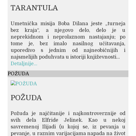
TARANTULA
Umetnička misija Boba Dilana jeste „turneja
bez kraja“, a njegovo delo, delo je u
neprekidnom i neprolaznom nastajanju; po
tome je, bez imalo nasilnog učitavanja,
uporedivo s jednim od najneobičnijih i
najsmelijih poduhvata u istoriji književnosti...
Detaljnije...
POŽUDA
POŽUDA
Požuda je najčitanije i najkontroverznije od
svih dela Elfride Jelinek. Kao u nekoj
savremenoj Ilijadi (u kojoj se, iz pevanja u
pevanje, u raznim varijacijama napada na život